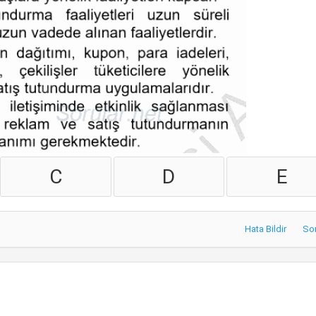
C
D
E
Hata Bildir
So