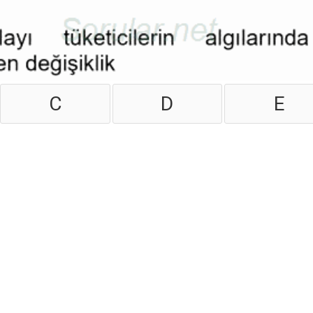
C
D
E