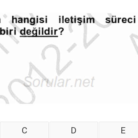
C
D
E