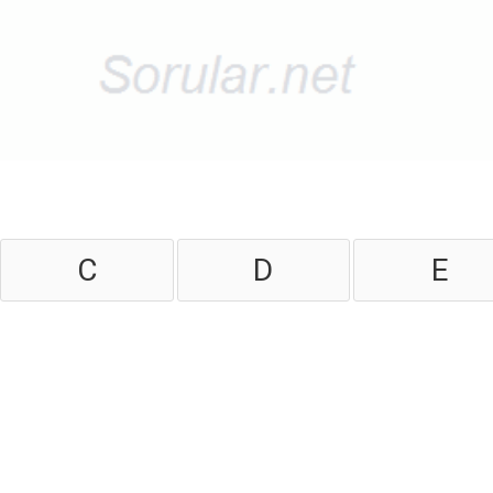
C
D
E