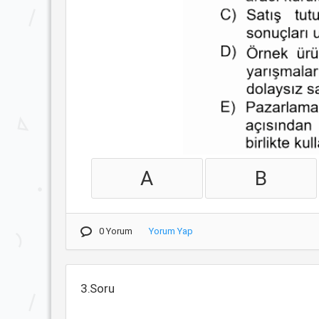
A
B
0 Yorum
Yorum Yap
3.Soru