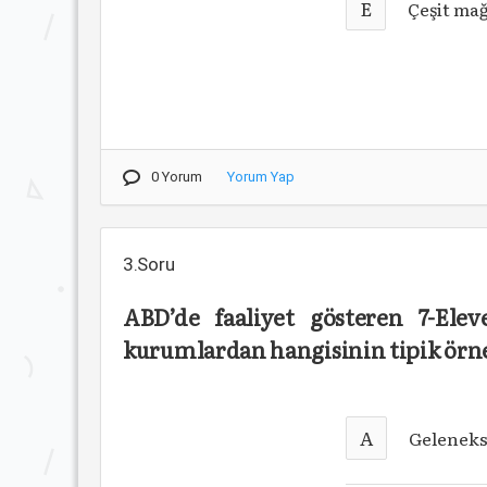
E
Çeşit ma
0 Yorum
Yorum Yap
3.Soru
ABD’de faaliyet gösteren 7-Elev
kurumlardan hangisinin tipik örne
A
Geleneks