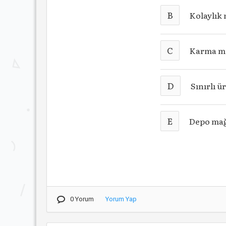
B
Kolaylık
C
Karma m
D
Sınırlı ü
E
Depo mağ
0 Yorum
Yorum Yap