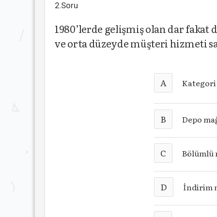
2.Soru
1980’lerde gelişmiş olan dar fakat d
ve orta düzeyde müşteri hizmeti s
A
Kategori
B
Depo mağ
C
Bölümlü 
D
İndirim 