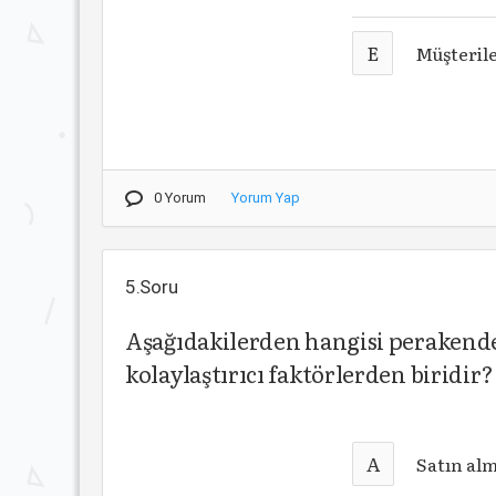
E
Müşteril
0 Yorum
Yorum Yap
5.Soru
Aşağıdakilerden hangisi perakende
kolaylaştırıcı faktörlerden biridir?
A
Satın alm