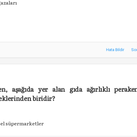
ğazaları
Hata Bildir
So
en, aşağıda yer alan gıda ağırlıklı perake
klerinden biridir?
el süpermarketler