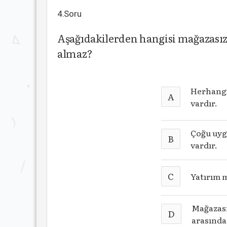
4.Soru
Aşağıdakilerden hangisi mağazasız
almaz?
Herhangi
A
vardır.
Çoğu uyg
B
vardır.
C
Yatırım m
Mağazası
D
arasında 