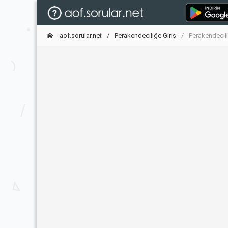
aof.sorular.net
Perakendeciliğe Giriş
Perakendecili