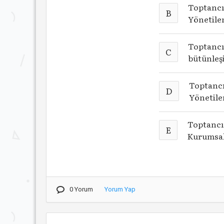
Toptancı 
B
Yönetile
Toptancı 
C
bütünleş
Toptancı
D
Yönetile
Toptancı 
E
Kurumsal
0 Yorum
Yorum Yap