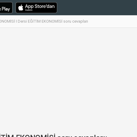
OMİSİ I Dersi EĞİTİM EKONOMİSİ soru cevapları