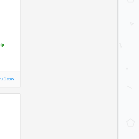
ığı
ru Detay