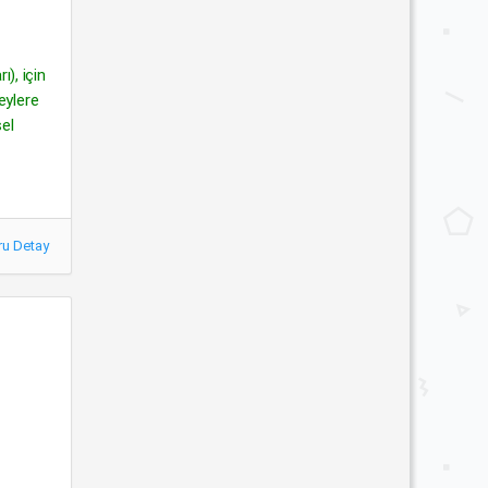
ı), için
eylere
sel
ru Detay