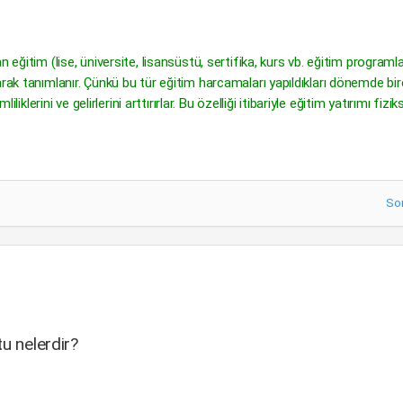
eğitim (lise, üniversite, lisansüstü, sertifika, kurs vb. eğitim programlar
rak tanımlanır. Çünkü bu tür eğitim harcamaları yapıldıkları dönemde bir
iklerini ve gelirlerini arttırırlar. Bu özelliği itibariyle eğitim yatırımı fizik
So
u nelerdir?