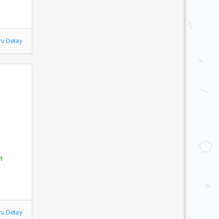
ru Detay
i
ru Detay