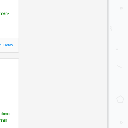
ğmen-
ru Detay
ikinci
ının