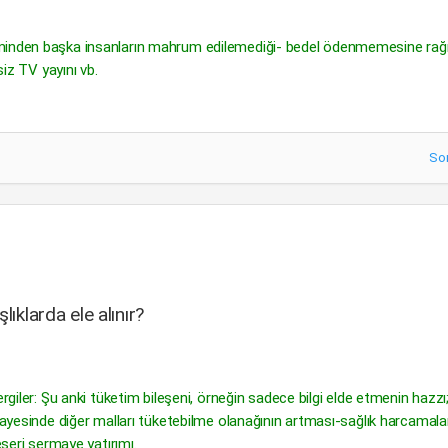
timinden başka insanların mahrum edilemediği- bedel ödenmemesine ra
siz TV yayını vb.
So
ıklarda ele alınır?
rgiler: Şu anki tüketim bileşeni, örneğin sadece bilgi elde etmenin hazzı; 
 sayesinde diğer malları tüketebilme olanağının artması-sağlık harcamalar
eşeri sermaye yatırımı.