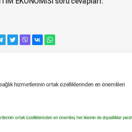
TİM EKONOMİSİ soru cevapları:
ağlık hizmetlerinin ortak özelliklerinden en önemlileri
lerinin ortak özelliklerinden en önemlisi, her ikisinin de dışsallıklar yar