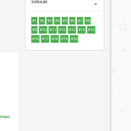
SORULAR
#1
#2
#3
#4
#5
#6
#7
#8
#9
#10
#11
#12
#13
#14
#15
#16
#17
#18
#19
#20
atması