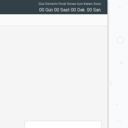
Güz Dönemi Final Sınavı İçin Kalan Süre:
00 Gün 00 Saat 00 Dak. 00 San.