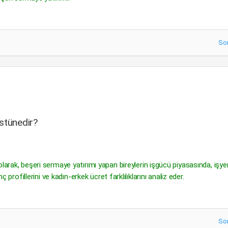
So
üstünedir?
larak, beşeri sermaye yatırımı yapan bireylerin işgücü piyasasında, işyer
ç profillerini ve kadın-erkek ücret farklılıklarını analiz eder.
So