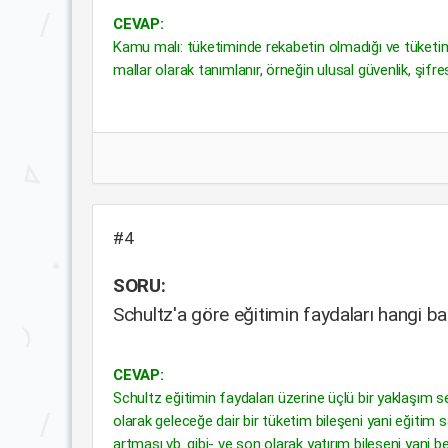
CEVAP:
Kamu malı: tüketiminde rekabetin olmadığı ve tüke
mallar olarak tanımlanır, örneğin ulusal güvenlik, şifre
#4
SORU:
Schultz'a göre eğitimin faydaları hangi başl
CEVAP:
Schultz eğitimin faydaları üzerine üçlü bir yaklaşım se
olarak geleceğe dair bir tüketim bileşeni yani eğitim
artması vb. gibi- ve son olarak yatırım bileşeni yani b