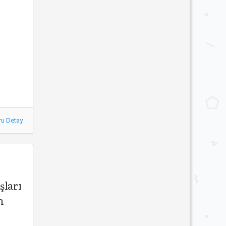
ru Detay
şları
n