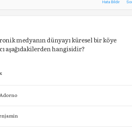
Hata Bildir
So
tronik medyanın dünyayı küresel bir köye
 aşağıdakilerden hangisidir?
x
 Adorno
enjamin