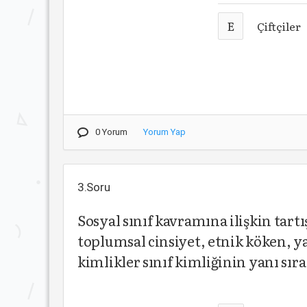
E
Çiftçiler
0 Yorum
Yorum Yap
3.Soru
Sosyal sınıf kavramına ilişkin tar
toplumsal cinsiyet, etnik köken, y
kimlikler sınıf kimliğinin yanı sı