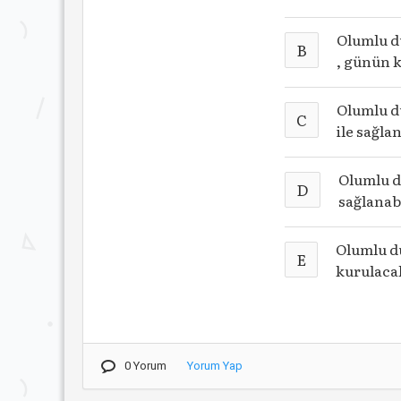
Olumlu d
B
, günün k
Olumlu d
C
ile sağlan
Olumlu du
D
sağlanabi
Olumlu d
E
kurulacak
0 Yorum
Yorum Yap