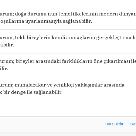
urum; doğa durumu'nun temel ilkelerinin modern dünya
oşullarına uyarlanmasıyla sağlanabilir.
urum; tekli bireylerin kendi amnaçlarını gerçekleştirmel
abilir.
rum; bireyler arasındaki farklılıkların öne çıkarılması il
lir.
urum; muhafazakar ve yenilikçi yaklaşımlar arasında
 bir denge ile sağlanabilir.
Hata Bildir
So