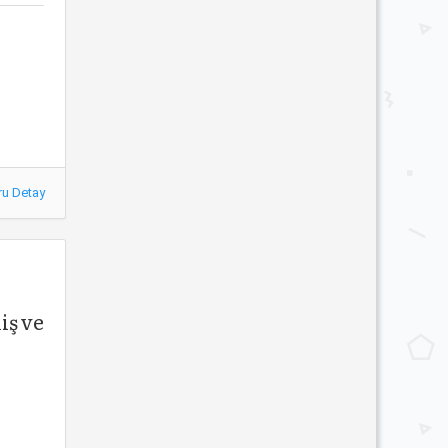
ru Detay
iş ve