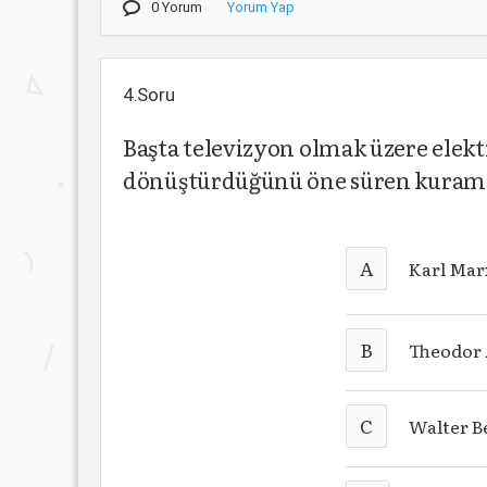
0 Yorum
Yorum Yap
4.Soru
Başta televizyon olmak üzere elek
dönüştürdüğünü öne süren kuramcı
A
Karl Mar
B
Theodor
C
Walter B