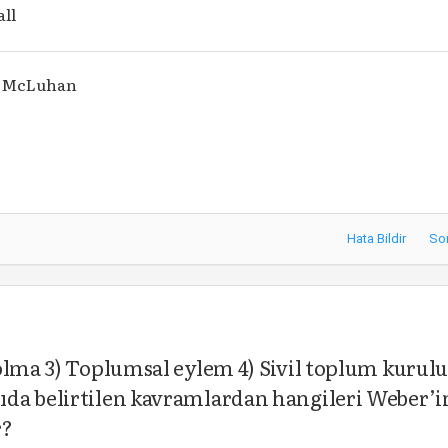
all
l McLuhan
Hata Bildir
So
olma 3) Toplumsal eylem 4) Sivil toplum kurulu
da belirtilen kavramlardan hangileri Weber’i
r?