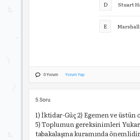
D
Stuart H
E
Marshal
0 Yorum
Yorum Yap
5.Soru
1) İktidar-Güç 2) Egemen ve üstün 
5) Toplumun gereksinimleri Yukarı
tabakalaşma kuramında önemlidi