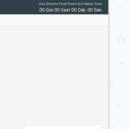
Güz Dönemi Final Sınavı İçin Kalan Süre:
00 Gün 00 Saat 00 Dak. 00 San.