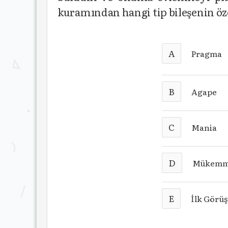
kuramından hangi tip bileşenin öze
A
Pragma
B
Agape
C
Mania
D
Mükemm
E
İlk Görüş