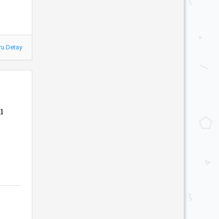
ru Detay
ı