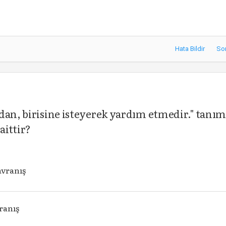
Hata Bildir
So
dan, birisine isteyerek yardım etmedir." tanım
aittir?
avranış
ranış