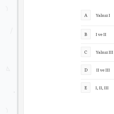
A
Yalnız I
B
I ve II
C
Yalnız III
D
II ve III
E
I, II, III