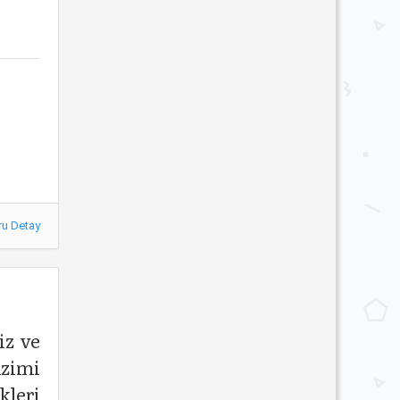
ru Detay
iz ve
izimi
kleri