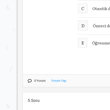
C
Otantik 
D
Özneci d
E
Öğrenme 
0 Yorum
Yorum Yap
5.Soru