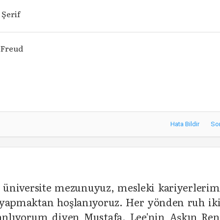
 Şerif
 Freud
Hata Bildir
So
e üniversite mezunuyuz, mesleki kariyerlerim
i yapmaktan hoşlanıyoruz. Her yönden ruh ik
nlıyorum diyen Mustafa, Lee'nin Aşkın Ren