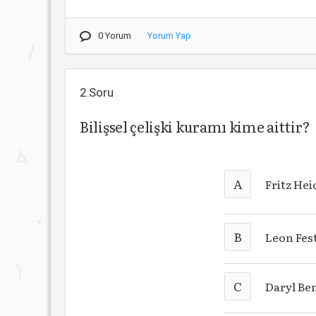
0 Yorum
Yorum Yap
2.Soru
Bilişsel çelişki kuramı kime aittir?
A
Fritz Hei
B
Leon Fes
C
Daryl Be