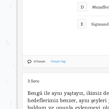
D
Muzaffer
E
Sigmund
0 Yorum
Yorum Yap
3.Soru
Bengü ile aynı yaştayız, ikimiz d
hedeflerimiz benzer, aynı şeyler
buldum ve onunla evlenmeyi pla