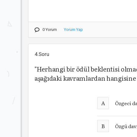
0 Yorum
Yorum Yap
4.Soru
"Herhangi bir ödül beklentisi olma
aşağıdaki kavramlardan hangisine 
A
Özgeci d
B
Özgü dav