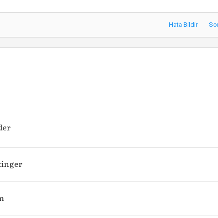
Hata Bildir
So
der
tinger
m