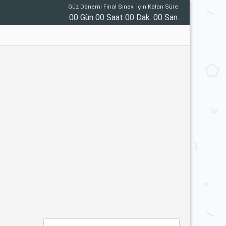
Güz Dönemi Final Sınavı İçin Kalan Süre:
00 Gün 00 Saat 00 Dak. 00 San.