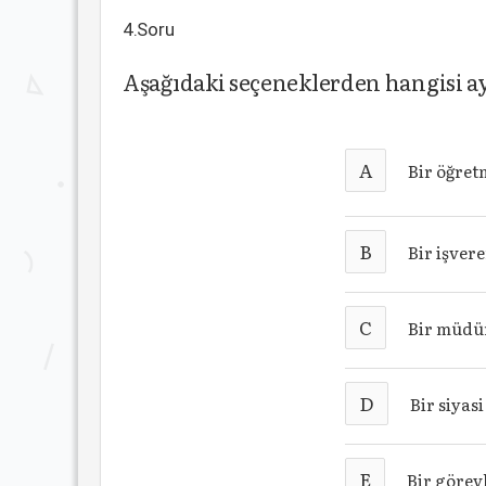
4.Soru
Aşağıdaki seçeneklerden hangisi a
A
Bir öğret
B
Bir işvere
C
Bir müdür
D
Bir siyas
E
Bir görevl