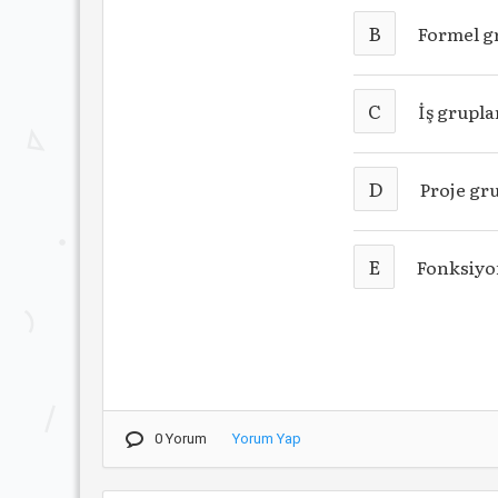
B
Formel g
C
İş grupla
D
Proje gr
E
Fonksiyo
0 Yorum
Yorum Yap