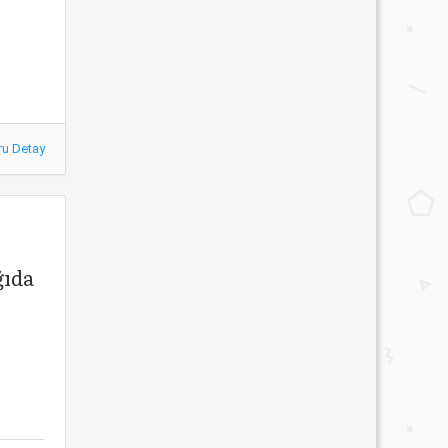
ru Detay
ğıda