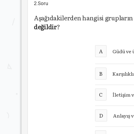
2.Soru
Aşağıdakilerden hangisi grupların
değildir
?
A
Güdü ve 
B
Karşılıkl
C
İletişim 
D
Anlayış 