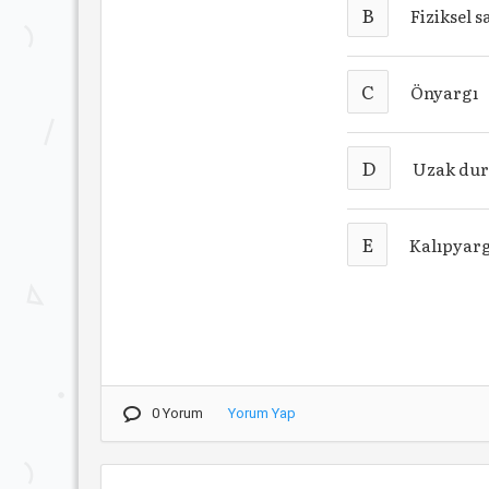
B
Fiziksel s
C
Önyargı
D
Uzak du
E
Kalıpyar
0 Yorum
Yorum Yap