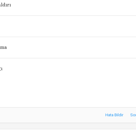
aldırı
rma
gı
Hata Bildir
So