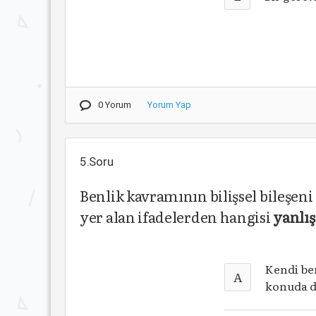
0 Yorum
Yorum Yap
5.Soru
Benlik kavramının bilişsel bileşeni 
yer alan ifadelerden hangisi
yanlış
Kendi ben
A
konuda da