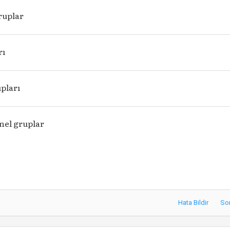
ruplar
rı
upları
nel gruplar
Hata Bildir
So