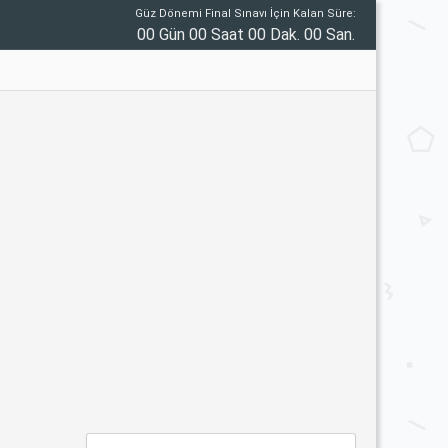
Güz Dönemi Final Sınavı İçin Kalan Süre:
00 Gün 00 Saat 00 Dak. 00 San.