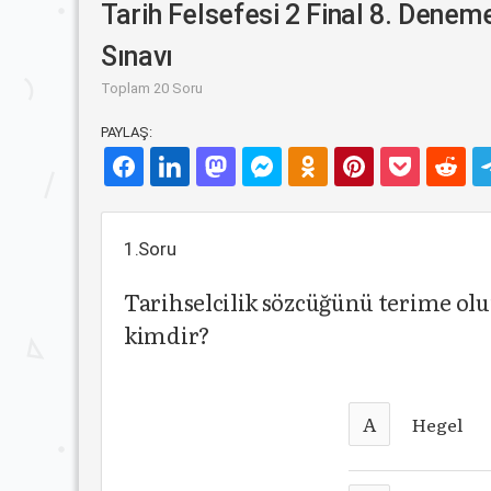
Tarih Felsefesi 2 Final 8. Denem
Sınavı
Toplam 20 Soru
PAYLAŞ:
1.Soru
Tarihselcilik sözcüğünü terime olu
kimdir?
A
Hegel