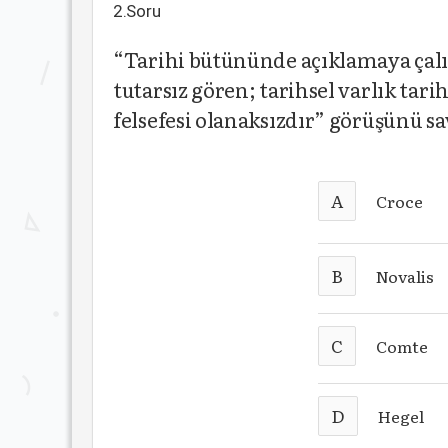
2.Soru
“Tarihi bütününde açıklamaya çalışa
tutarsız gören; tarihsel varlık ta
felsefesi olanaksızdır” görüşünü 
A
Croce
B
Novalis
C
Comte
D
Hegel