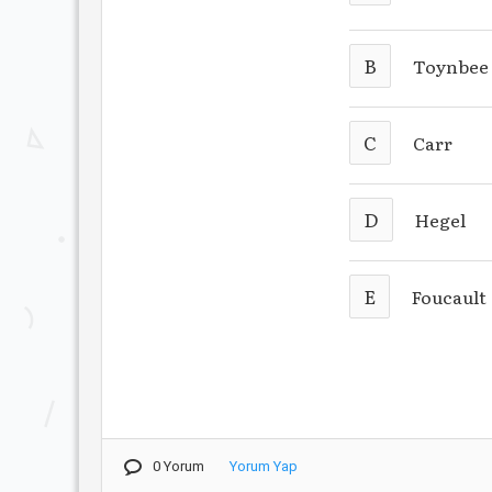
B
Toynbee
C
Carr
D
Hegel
E
Foucault
0 Yorum
Yorum Yap