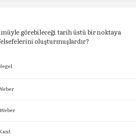
ümüyle görebileceği tarih üstü bir noktaya
felsefelerini oluşturmuşlardır?
Hegel
 Weber
 Weber
 Kant