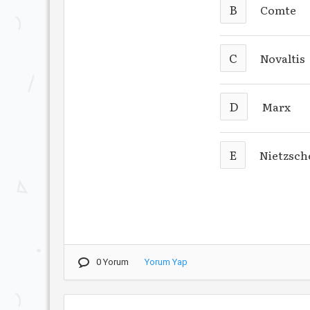
B
Comte
C
Novaltis
D
Marx
E
Nietzsch
0 Yorum
Yorum Yap