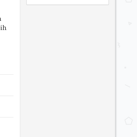
n
rih