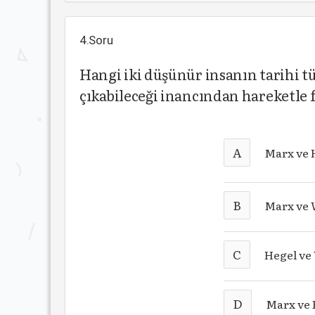
4.Soru
Hangi iki düşünür insanın tarihi t
çıkabileceği inancından hareketle 
A
Marx ve 
B
Marx ve
C
Hegel ve
D
Marx ve