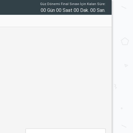
Güz Dönemi Final Sınavı İçin Kalan Süre:
00 Gün 00 Saat 00 Dak. 00 San.