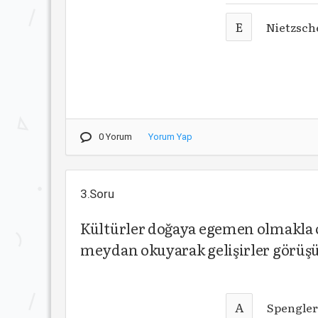
E
Nietzsch
0 Yorum
Yorum Yap
3.Soru
Kültürler doğaya egemen olmakla o
meydan okuyarak gelişirler görüş
A
Spengle