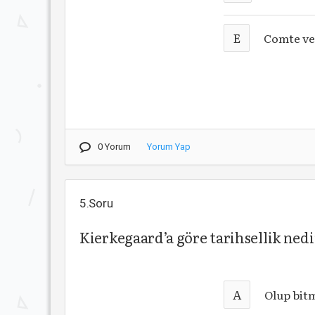
E
Comte ve
0 Yorum
Yorum Yap
5.Soru
Kierkegaard’a göre tarihsellik nedi
A
Olup bit