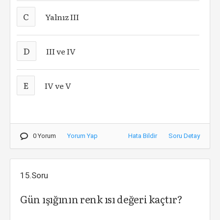
C
Yalnız III
D
III ve IV
E
IV ve V
0 Yorum
Yorum Yap
Hata Bildir
Soru Detay
15.Soru
Gün ışığının renk ısı değeri kaçtır?