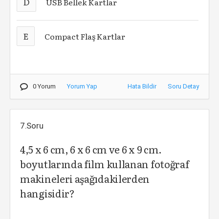
D
USB Bellek Kartlar
E
Compact Flaş Kartlar
0 Yorum
Yorum Yap
Hata Bildir
Soru Detay
7.Soru
4,5 x 6 cm, 6 x 6 cm ve 6 x 9 cm.
boyutlarında film kullanan fotoğraf
makineleri aşağıdakilerden
hangisidir?