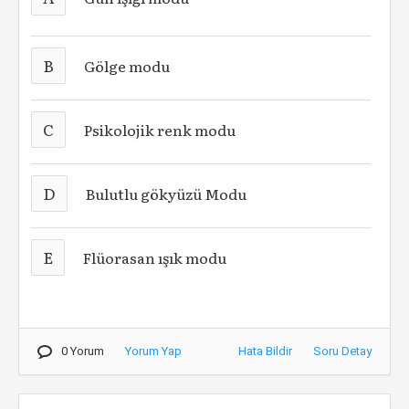
B
Gölge modu
C
Psikolojik renk modu
D
Bulutlu gökyüzü Modu
E
Flüorasan ışık modu
0 Yorum
Yorum Yap
Hata Bildir
Soru Detay