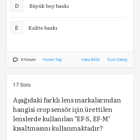
D
Büyük boy baskı
E
Kalite baskı
0 Yorum
Yorum Yap
Hata Bildir
Soru Detay
17.Soru
Aşağıdaki farklı lens markalarından
hangisi crop sensör için ürettilen
lenslerde kullanılan "EF-S, EF-M"
kısaltmasını kullanmaktadır?