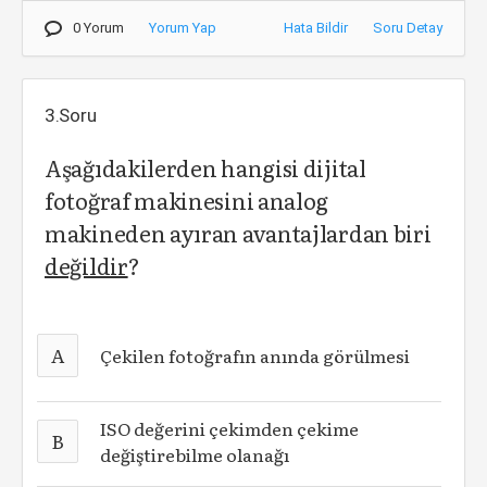
0 Yorum
Yorum Yap
Hata Bildir
Soru Detay
3.Soru
Aşağıdakilerden hangisi dijital
fotoğraf makinesini analog
makineden ayıran avantajlardan biri
değildir
?
A
Çekilen fotoğrafın anında görülmesi
ISO değerini çekimden çekime
B
değiştirebilme olanağı