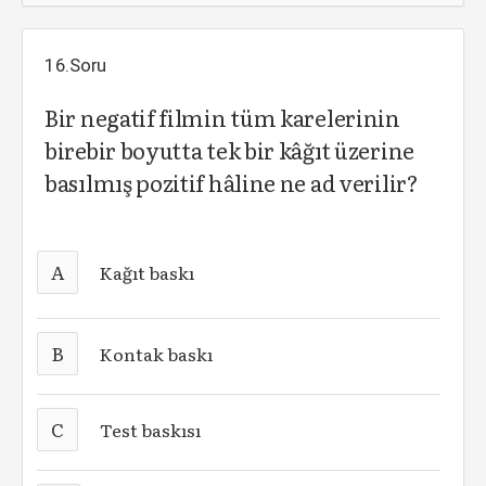
16.Soru
Bir negatif filmin tüm karelerinin
birebir boyutta tek bir kâğıt üzerine
basılmış pozitif hâline ne ad verilir?
A
Kağıt baskı
B
Kontak baskı
C
Test baskısı