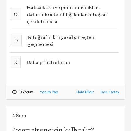
Hafıza kartı ve pilin sınırlılıkları
C
dahilinde istenildiği kadar fotoğraf
çekilebilmesi
Fotoğrafın kimyasal süreçten
D
geçmemesi
E
Daha pahalı olması
0 Yorum
Yorum Yap
Hata Bildir
Soru Detay
4.Soru
Pozometre ne için kullanılır?