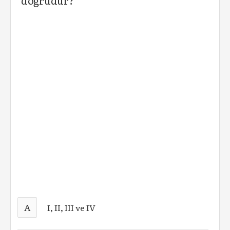
doğrudur?
A
I, II, III ve IV