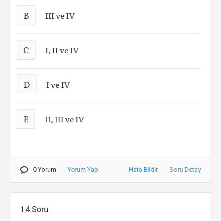
B
III ve IV
C
I, II ve IV
D
I ve IV
E
II, III ve IV
0 Yorum
Yorum Yap
Hata Bildir
Soru Detay
14.Soru