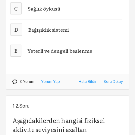
C
Sağlık öyküsü
D
Bağışıklık sistemi
E
Yeterli ve dengeli beslenme
0 Yorum
Yorum Yap
Hata Bildir
Soru Detay
12.Soru
Aşağıdakilerden hangisi fiziksel
aktivite seviyesini azaltan