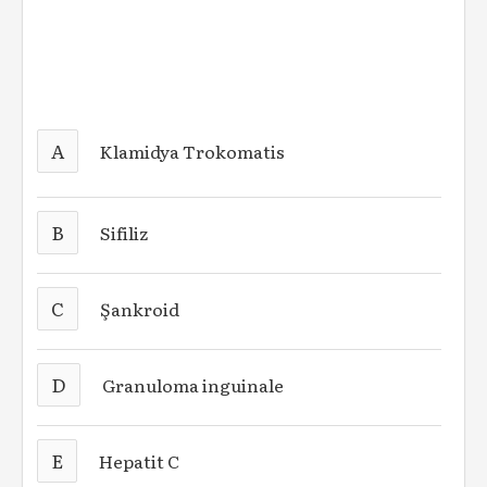
A
Klamidya Trokomatis
B
Sifiliz
C
Şankroid
D
Granuloma inguinale
E
Hepatit C