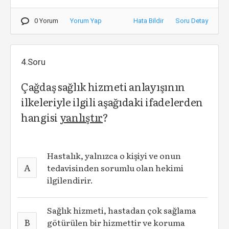
0 Yorum
Yorum Yap
Hata Bildir
Soru Detay
4.Soru
Çağdaş sağlık hizmeti anlayışının
ilkeleriyle ilgili aşağıdaki ifadelerden
hangisi
yanlıştır
?
Hastalık, yalnızca o kişiyi ve onun
A
tedavisinden sorumlu olan hekimi
ilgilendirir.
Sağlık hizmeti, hastadan çok sağlama
B
götürülen bir hizmettir ve koruma