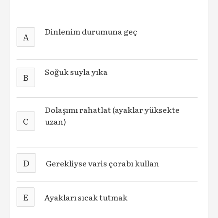
Dinlenim durumuna geç
A
Soğuk suyla yıka
B
Dolaşımı rahatlat (ayaklar yüksekte
C
uzan)
D
Gerekliyse varis çorabı kullan
E
Ayakları sıcak tutmak