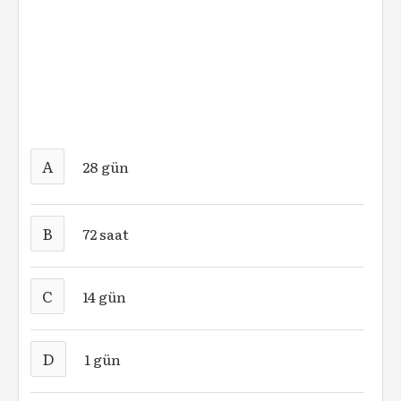
A
28 gün
B
72 saat
C
14 gün
D
1 gün