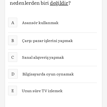
nedenlerden biri
değildir
?
A
Asansör kullanmak
B
Çarşı-pazar işlerini yapmak
C
Sanal alışveriş yapmak
D
Bilgisayarda oyun oynamak
E
Uzun süre TV izlemek