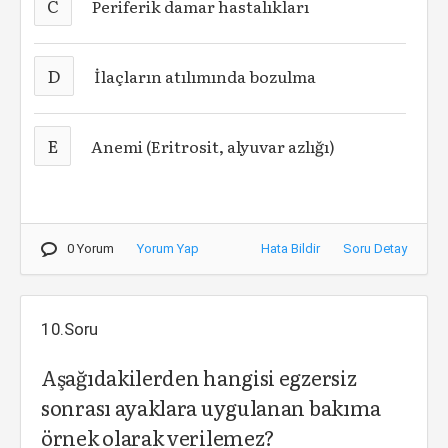
C
Periferik damar hastalıkları
D
İlaçların atılımında bozulma
E
Anemi (Eritrosit, alyuvar azlığı)
0 Yorum
Yorum Yap
Hata Bildir
Soru Detay
10.Soru
Aşağıdakilerden hangisi egzersiz
sonrası ayaklara uygulanan bakıma
örnek olarak verilemez?