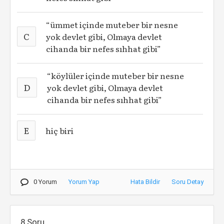
“ümmet içinde muteber bir nesne
C
yok devlet gibi, Olmaya devlet
cihanda bir nefes sıhhat gibi”
“köylüler içinde muteber bir nesne
D
yok devlet gibi, Olmaya devlet
cihanda bir nefes sıhhat gibi”
E
hiç biri
0 Yorum
Yorum Yap
Hata Bildir
Soru Detay
8.Soru