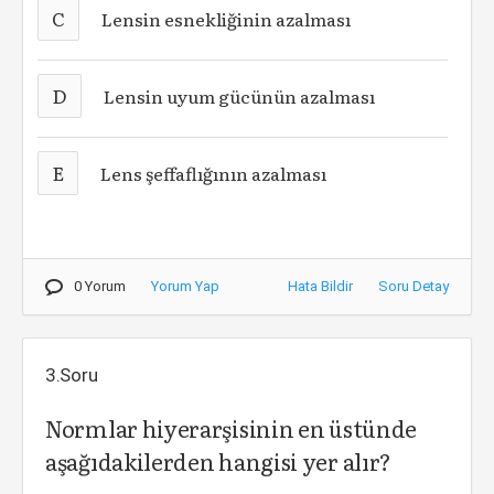
C
Lensin esnekliğinin azalması
D
Lensin uyum gücünün azalması
E
Lens şeffaflığının azalması
0 Yorum
Yorum Yap
Hata Bildir
Soru Detay
3.Soru
Normlar hiyerarşisinin en üstünde
aşağıdakilerden hangisi yer alır?