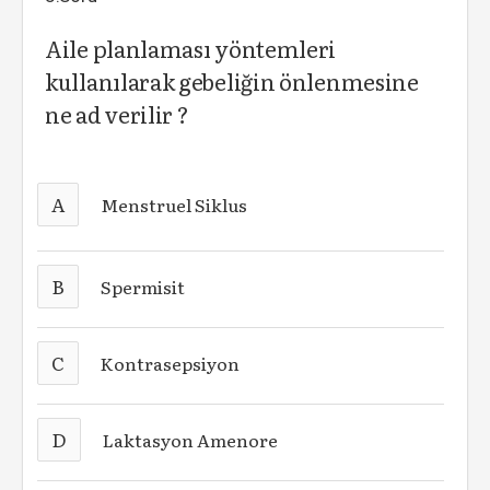
Aile planlaması yöntemleri
kullanılarak gebeliğin önlenmesine
ne ad verilir ?
A
Menstruel Siklus
B
Spermisit
C
Kontrasepsiyon
D
Laktasyon Amenore