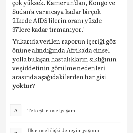
çok yüksek. Kamerun'dan, Kongo ve
Sudan'a varıncaya kadar birçok
ülkede AIDS'lilerin oranı yüzde
37'lere kadar tırmanıyor."
Yukarıda verilen raporun içeriği göz
önüne alındığında Afrika'da cinsel
yolla bulaşan hastalıkların sıklığının
ve şiddetinin görülme nedenleri
arasında aşağıdakilerden hangisi
yoktur
?
A
Tek eşli cinsel yaşam
İlk cinsel ilişki deneyim yaşının