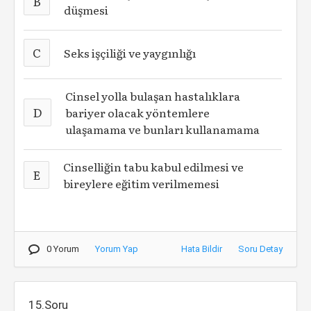
B
düşmesi
C
Seks işçiliği ve yaygınlığı
Cinsel yolla bulaşan hastalıklara
D
bariyer olacak yöntemlere
ulaşamama ve bunları kullanamama
Cinselliğin tabu kabul edilmesi ve
E
bireylere eğitim verilmemesi
0 Yorum
Yorum Yap
Hata Bildir
Soru Detay
15.Soru