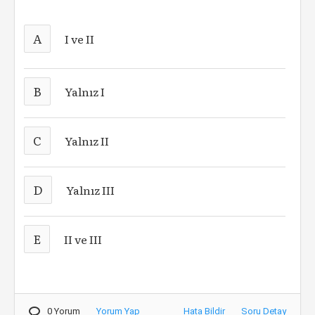
A
I ve II
B
Yalnız I
C
Yalnız II
D
Yalnız III
E
II ve III
0 Yorum
Yorum Yap
Hata Bildir
Soru Detay