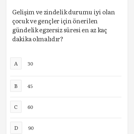
Gelişim ve zindelik durumu iyi olan
çocuk ve gençler için önerilen
gündelik egzersiz süresi en az kaç
dakika olmalıdır?
A
30
B
45
C
60
D
90