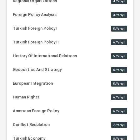
Regıonal Organızatıons
4.Yarıyıl
Foreıgn Polıcy Analysıs
3.Yarıyıl
Turkısh Foreıgn Polıcy I
5.Yarıyıl
Turkısh Foreıgn Polıcy Iı
6.Yarıyıl
Hıstory Of Internatıonal Relatıons
5.Yarıyıl
Geopolıtıcs And Strategy
6.Yarıyıl
European Integratıon
5.Yarıyıl
Human Rıghts
6.Yarıyıl
Amerıcan Foreıgn Polıcy
6.Yarıyıl
Conflıct Resolutıon
7.Yarıyıl
Turkısh Economy
8.Yarıyıl