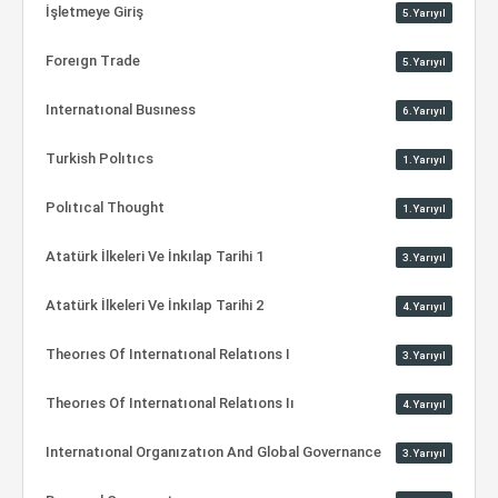
İşletmeye Giriş
5.Yarıyıl
Foreıgn Trade
5.Yarıyıl
Internatıonal Busıness
6.Yarıyıl
Turkish Polıtıcs
1.Yarıyıl
Polıtıcal Thought
1.Yarıyıl
Atatürk İlkeleri Ve İnkılap Tarihi 1
3.Yarıyıl
Atatürk İlkeleri Ve İnkılap Tarihi 2
4.Yarıyıl
Theorıes Of Internatıonal Relatıons I
3.Yarıyıl
Theorıes Of Internatıonal Relatıons Iı
4.Yarıyıl
Internatıonal Organızatıon And Global Governance
3.Yarıyıl