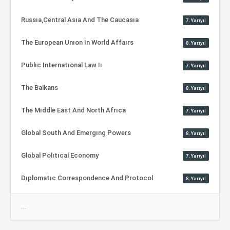
Russıa,Central Asıa And The Caucasıa
7.Yarıyıl
The European Unıon In World Affaırs
8.Yarıyıl
Publıc Internatıonal Law Iı
7.Yarıyıl
The Balkans
8.Yarıyıl
The Mıddle East And North Afrıca
7.Yarıyıl
Global South And Emergıng Powers
8.Yarıyıl
Global Polıtıcal Economy
7.Yarıyıl
Dıplomatıc Correspondence And Protocol
8.Yarıyıl
...