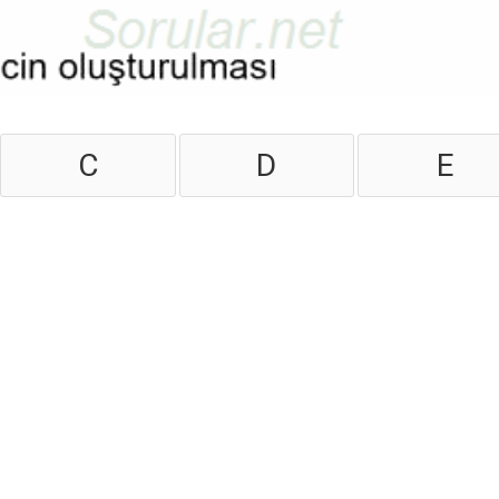
C
D
E