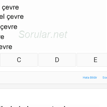
C
D
E
Hata Bildir
So