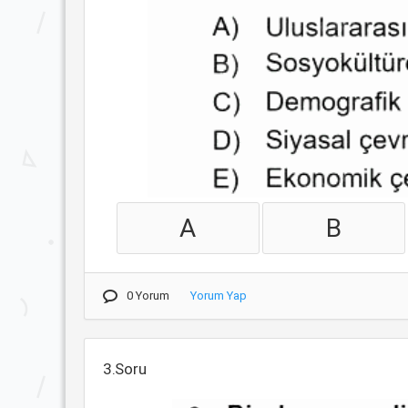
A
B
0 Yorum
Yorum Yap
3.Soru