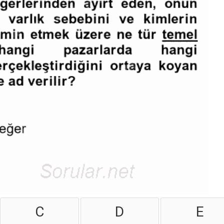
C
D
E