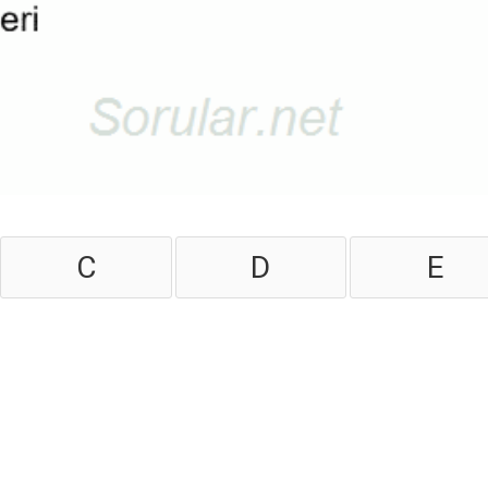
C
D
E