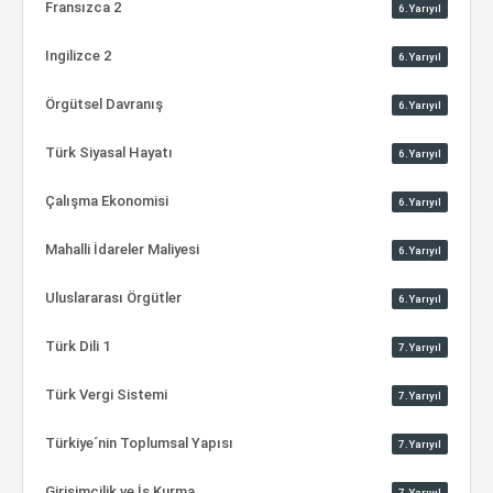
Fransızca 2
6.Yarıyıl
Ingilizce 2
6.Yarıyıl
Örgütsel Davranış
6.Yarıyıl
Türk Siyasal Hayatı
6.Yarıyıl
Çalışma Ekonomisi
6.Yarıyıl
Mahalli İdareler Maliyesi
6.Yarıyıl
Uluslararası Örgütler
6.Yarıyıl
Türk Dili 1
7.Yarıyıl
Türk Vergi Sistemi
7.Yarıyıl
Türkiye´nin Toplumsal Yapısı
7.Yarıyıl
Girişimcilik ve İş Kurma
7.Yarıyıl