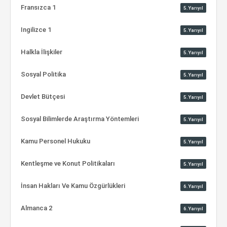
Fransızca 1
5.Yarıyıl
Ingilizce 1
5.Yarıyıl
Halkla İlişkiler
5.Yarıyıl
Sosyal Politika
5.Yarıyıl
Devlet Bütçesi
5.Yarıyıl
Sosyal Bilimlerde Araştırma Yöntemleri
5.Yarıyıl
Kamu Personel Hukuku
5.Yarıyıl
Kentleşme ve Konut Politikaları
5.Yarıyıl
İnsan Hakları Ve Kamu Özgürlükleri
6.Yarıyıl
Almanca 2
6.Yarıyıl