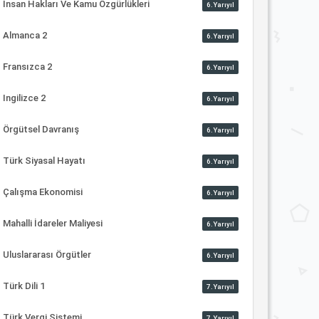
İnsan Hakları Ve Kamu Özgürlükleri
6.Yarıyıl
Almanca 2
6.Yarıyıl
Fransızca 2
6.Yarıyıl
Ingilizce 2
6.Yarıyıl
Örgütsel Davranış
6.Yarıyıl
Türk Siyasal Hayatı
6.Yarıyıl
Çalışma Ekonomisi
6.Yarıyıl
Mahalli İdareler Maliyesi
6.Yarıyıl
Uluslararası Örgütler
6.Yarıyıl
Türk Dili 1
7.Yarıyıl
Türk Vergi Sistemi
7.Yarıyıl