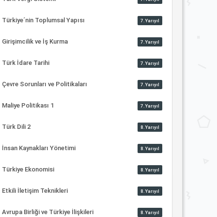
Türkiye´nin Toplumsal Yapısı
7.Yarıyıl
Girişimcilik ve İş Kurma
7.Yarıyıl
Türk İdare Tarihi
7.Yarıyıl
Çevre Sorunları ve Politikaları
7.Yarıyıl
Maliye Politikası 1
7.Yarıyıl
Türk Dili 2
8.Yarıyıl
İnsan Kaynakları Yönetimi
8.Yarıyıl
Türkiye Ekonomisi
8.Yarıyıl
Etkili İletişim Teknikleri
8.Yarıyıl
Avrupa Birliği ve Türkiye İlişkileri
8.Yarıyıl