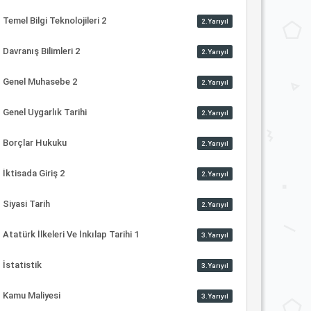
Temel Bilgi Teknolojileri 2
2.Yarıyıl
Davranış Bilimleri 2
2.Yarıyıl
Genel Muhasebe 2
2.Yarıyıl
Genel Uygarlık Tarihi
2.Yarıyıl
Borçlar Hukuku
2.Yarıyıl
İktisada Giriş 2
2.Yarıyıl
Siyasi Tarih
2.Yarıyıl
Atatürk İlkeleri Ve İnkılap Tarihi 1
3.Yarıyıl
İstatistik
3.Yarıyıl
Kamu Maliyesi
3.Yarıyıl