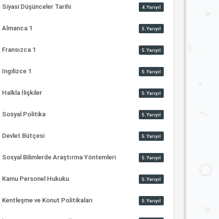
Siyasi Düşünceler Tarihi
4.Yarıyıl
Almanca 1
5.Yarıyıl
Fransızca 1
5.Yarıyıl
Ingilizce 1
5.Yarıyıl
Halkla İlişkiler
5.Yarıyıl
Sosyal Politika
5.Yarıyıl
Devlet Bütçesi
5.Yarıyıl
Sosyal Bilimlerde Araştırma Yöntemleri
5.Yarıyıl
Kamu Personel Hukuku
5.Yarıyıl
Kentleşme ve Konut Politikaları
5.Yarıyıl