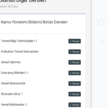
ölümün Diğer Dersleri
plam 60 Ders
Kamu Yönetimi Bölümü Bütün Dersleri
Temel Bilgi Teknolojileri 1
1.Yarıyıl
Hukukun Temel Kavramları
1.Yarıyıl
Genel İşletme
1.Yarıyıl
Davranış Bilimleri 1
1.Yarıyıl
Genel Matematik
1.Yarıyıl
İktisada Giriş 1
1.Yarıyıl
Genel Muhasebe 1
1.Yarıyıl