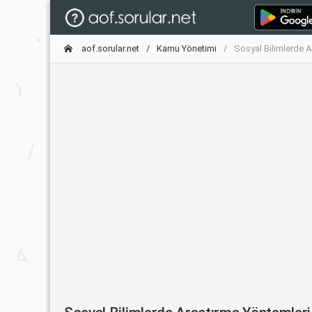
aof.sorular.net
Kamu Yönetimi
Sosyal Bilimlerde A