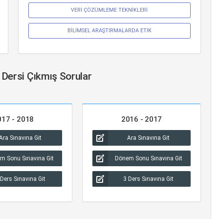
VERİ ÇÖZÜMLEME TEKNİKLERİ
BİLİMSEL ARAŞTIRMALARDA ETİK
 Dersi Çıkmış Sorular
017 - 2018
2016 - 2017
Ara Sınavına Git
Ara Sınavına Git
m Sonu Sınavına Git
Dönem Sonu Sınavına Git
 Ders Sınavına Git
3 Ders Sınavına Git