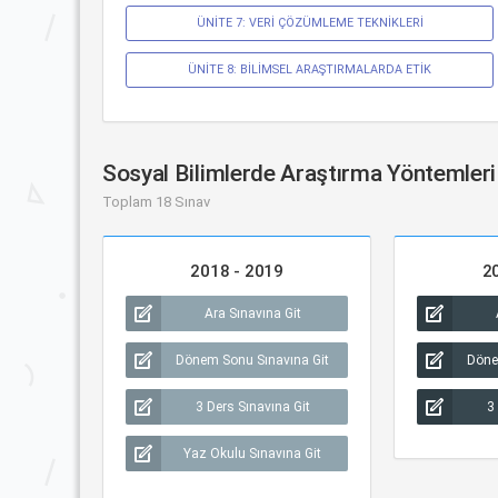
ÜNİTE 7: VERİ ÇÖZÜMLEME TEKNİKLERİ
ÜNİTE 8: BİLİMSEL ARAŞTIRMALARDA ETİK
Sosyal Bilimlerde Araştırma Yöntemleri
Toplam 18 Sınav
2018 - 2019
2
Ara Sınavına Git
Dönem Sonu Sınavına Git
Döne
3 Ders Sınavına Git
3
Yaz Okulu Sınavına Git