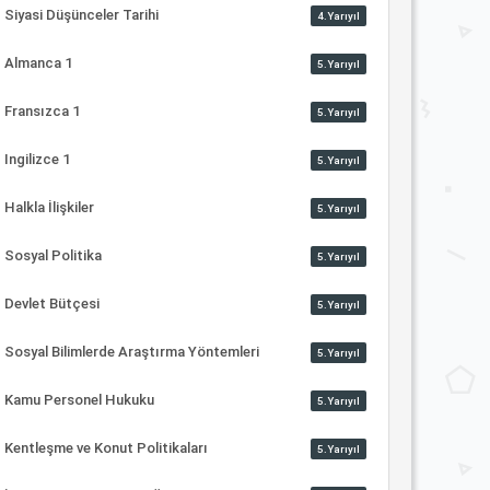
Siyasi Düşünceler Tarihi
4.Yarıyıl
Almanca 1
5.Yarıyıl
Fransızca 1
5.Yarıyıl
Ingilizce 1
5.Yarıyıl
Halkla İlişkiler
5.Yarıyıl
Sosyal Politika
5.Yarıyıl
Devlet Bütçesi
5.Yarıyıl
Sosyal Bilimlerde Araştırma Yöntemleri
5.Yarıyıl
Kamu Personel Hukuku
5.Yarıyıl
Kentleşme ve Konut Politikaları
5.Yarıyıl