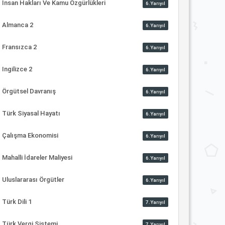
İnsan Hakları Ve Kamu Özgürlükleri
6.Yarıyıl
Almanca 2
6.Yarıyıl
Fransızca 2
6.Yarıyıl
Ingilizce 2
6.Yarıyıl
Örgütsel Davranış
6.Yarıyıl
Türk Siyasal Hayatı
6.Yarıyıl
Çalışma Ekonomisi
6.Yarıyıl
Mahalli İdareler Maliyesi
6.Yarıyıl
Uluslararası Örgütler
6.Yarıyıl
Türk Dili 1
7.Yarıyıl
Türk Vergi Sistemi
7.Yarıyıl