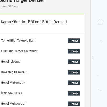
ölümün Diğer Dersleri
plam 60 Ders
Kamu Yönetimi Bölümü Bütün Dersleri
Temel Bilgi Teknolojileri 1
1.Yarıyıl
Hukukun Temel Kavramları
1.Yarıyıl
Genel İşletme
1.Yarıyıl
Davranış Bilimleri 1
1.Yarıyıl
Genel Matematik
1.Yarıyıl
İktisada Giriş 1
1.Yarıyıl
Genel Muhasebe 1
1.Yarıyıl