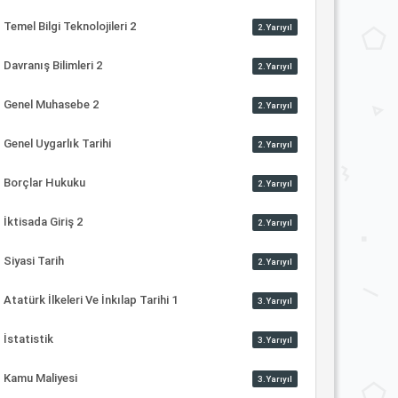
Temel Bilgi Teknolojileri 2
2.Yarıyıl
Davranış Bilimleri 2
2.Yarıyıl
Genel Muhasebe 2
2.Yarıyıl
Genel Uygarlık Tarihi
2.Yarıyıl
Borçlar Hukuku
2.Yarıyıl
İktisada Giriş 2
2.Yarıyıl
Siyasi Tarih
2.Yarıyıl
Atatürk İlkeleri Ve İnkılap Tarihi 1
3.Yarıyıl
İstatistik
3.Yarıyıl
Kamu Maliyesi
3.Yarıyıl