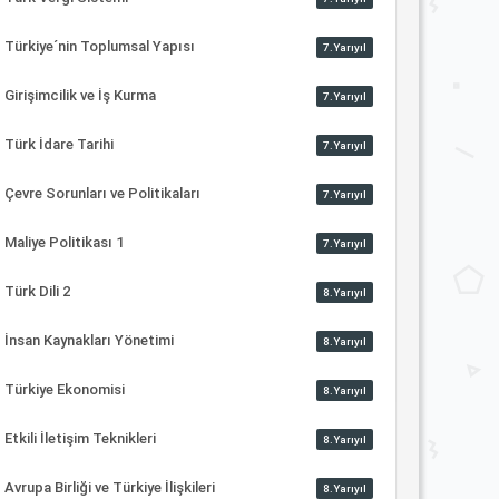
Türkiye´nin Toplumsal Yapısı
7.Yarıyıl
Girişimcilik ve İş Kurma
7.Yarıyıl
Türk İdare Tarihi
7.Yarıyıl
Çevre Sorunları ve Politikaları
7.Yarıyıl
Maliye Politikası 1
7.Yarıyıl
Türk Dili 2
8.Yarıyıl
İnsan Kaynakları Yönetimi
8.Yarıyıl
Türkiye Ekonomisi
8.Yarıyıl
Etkili İletişim Teknikleri
8.Yarıyıl
Avrupa Birliği ve Türkiye İlişkileri
8.Yarıyıl