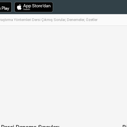
raştırma Yöntemleri Dersi Çıkmış Sorular, Denemeler, Özetler