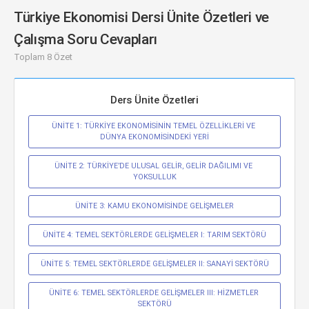
Türkiye Ekonomisi Dersi Ünite Özetleri ve
Çalışma Soru Cevapları
Toplam 8 Özet
Ders Ünite Özetleri
ÜNİTE 1: TÜRKİYE EKONOMİSİNİN TEMEL ÖZELLİKLERİ VE 
DÜNYA EKONOMİSİNDEKİ YERİ
ÜNİTE 2: TÜRKİYE’DE ULUSAL GELİR, GELİR DAĞILIMI VE 
YOKSULLUK
ÜNİTE 3: KAMU EKONOMİSİNDE GELİŞMELER
ÜNİTE 4: TEMEL SEKTÖRLERDE GELİŞMELER I: TARIM SEKTÖRÜ
ÜNİTE 5: TEMEL SEKTÖRLERDE GELİŞMELER II: SANAYİ SEKTÖRÜ
ÜNİTE 6: TEMEL SEKTÖRLERDE GELİŞMELER III: HİZMETLER 
SEKTÖRÜ