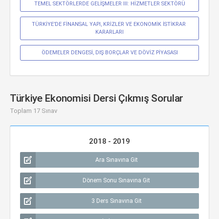
TEMEL SEKTÖRLERDE GELİŞMELER III: HİZMETLER SEKTÖRÜ
TÜRKİYE’DE FİNANSAL YAPI, KRİZLER VE EKONOMİK İSTİKRAR 
KARARLARI
ÖDEMELER DENGESİ, DIŞ BORÇLAR VE DÖVİZ PİYASASI
Türkiye Ekonomisi Dersi Çıkmış Sorular
Toplam 17 Sınav
2018 - 2019
Ara Sınavına Git
Dönem Sonu Sınavına Git
3 Ders Sınavına Git