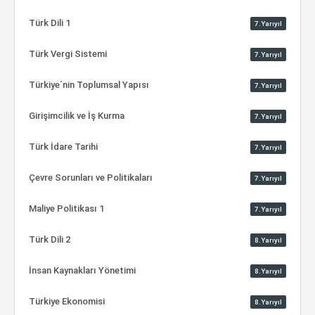
Türk Dili 1
7.Yarıyıl
Türk Vergi Sistemi
7.Yarıyıl
Türkiye´nin Toplumsal Yapısı
7.Yarıyıl
Girişimcilik ve İş Kurma
7.Yarıyıl
Türk İdare Tarihi
7.Yarıyıl
Çevre Sorunları ve Politikaları
7.Yarıyıl
Maliye Politikası 1
7.Yarıyıl
Türk Dili 2
8.Yarıyıl
İnsan Kaynakları Yönetimi
8.Yarıyıl
Türkiye Ekonomisi
8.Yarıyıl