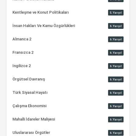
Kentleşme ve Konut Politikaları
5.Yarıyıl
İnsan Hakları Ve Kamu Özgürlükleri
6.Yarıyıl
Almanca 2
6.Yarıyıl
Fransızca 2
6.Yarıyıl
Ingilizce 2
6.Yarıyıl
Örgütsel Davranış
6.Yarıyıl
Türk Siyasal Hayatı
6.Yarıyıl
Çalışma Ekonomisi
6.Yarıyıl
Mahalli İdareler Maliyesi
6.Yarıyıl
Uluslararası Örgütler
6.Yarıyıl