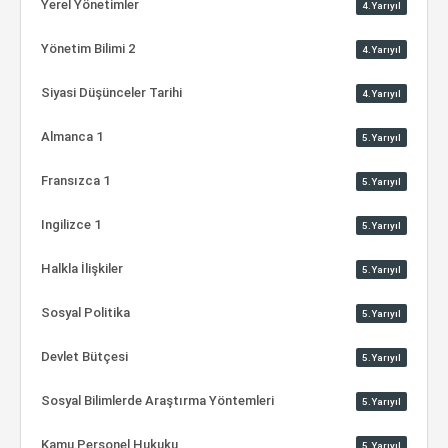
Yerel Yönetimler
4.Yarıyıl
Yönetim Bilimi 2
4.Yarıyıl
Siyasi Düşünceler Tarihi
4.Yarıyıl
Almanca 1
5.Yarıyıl
Fransızca 1
5.Yarıyıl
Ingilizce 1
5.Yarıyıl
Halkla İlişkiler
5.Yarıyıl
Sosyal Politika
5.Yarıyıl
Devlet Bütçesi
5.Yarıyıl
Sosyal Bilimlerde Araştırma Yöntemleri
5.Yarıyıl
Kamu Personel Hukuku
5.Yarıyıl