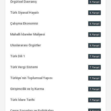
Örgütsel Davranış
6.Yarıyıl
Türk Siyasal Hayatı
6.Yarıyıl
Çalışma Ekonomisi
6.Yarıyıl
Mahalli İdareler Maliyesi
6.Yarıyıl
Uluslararası Örgütler
6.Yarıyıl
Türk Dili 1
7.Yarıyıl
Türk Vergi Sistemi
7.Yarıyıl
Türkiye´nin Toplumsal Yapısı
7.Yarıyıl
Girişimcilik ve İş Kurma
7.Yarıyıl
Türk İdare Tarihi
7.Yarıyıl
Çevre Sorunları ve Politikaları
7.Yarıyıl