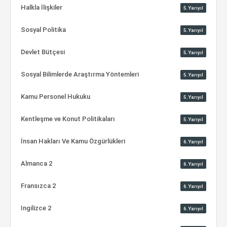
Halkla İlişkiler
5.Yarıyıl
Sosyal Politika
5.Yarıyıl
Devlet Bütçesi
5.Yarıyıl
Sosyal Bilimlerde Araştırma Yöntemleri
5.Yarıyıl
Kamu Personel Hukuku
5.Yarıyıl
Kentleşme ve Konut Politikaları
5.Yarıyıl
İnsan Hakları Ve Kamu Özgürlükleri
6.Yarıyıl
Almanca 2
6.Yarıyıl
Fransızca 2
6.Yarıyıl
Ingilizce 2
6.Yarıyıl