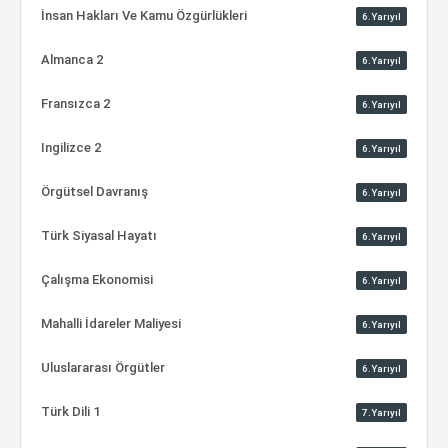
İnsan Hakları Ve Kamu Özgürlükleri
6.Yarıyıl
Almanca 2
6.Yarıyıl
Fransızca 2
6.Yarıyıl
Ingilizce 2
6.Yarıyıl
Örgütsel Davranış
6.Yarıyıl
Türk Siyasal Hayatı
6.Yarıyıl
Çalışma Ekonomisi
6.Yarıyıl
Mahalli İdareler Maliyesi
6.Yarıyıl
Uluslararası Örgütler
6.Yarıyıl
Türk Dili 1
7.Yarıyıl