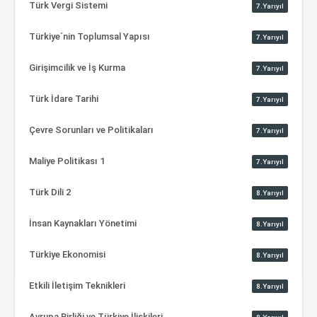
Türk Vergi Sistemi
7.Yarıyıl
Türkiye´nin Toplumsal Yapısı
7.Yarıyıl
Girişimcilik ve İş Kurma
7.Yarıyıl
Türk İdare Tarihi
7.Yarıyıl
Çevre Sorunları ve Politikaları
7.Yarıyıl
Maliye Politikası 1
7.Yarıyıl
Türk Dili 2
8.Yarıyıl
İnsan Kaynakları Yönetimi
8.Yarıyıl
Türkiye Ekonomisi
8.Yarıyıl
Etkili İletişim Teknikleri
8.Yarıyıl
Avrupa Birliği ve Türkiye İlişkileri