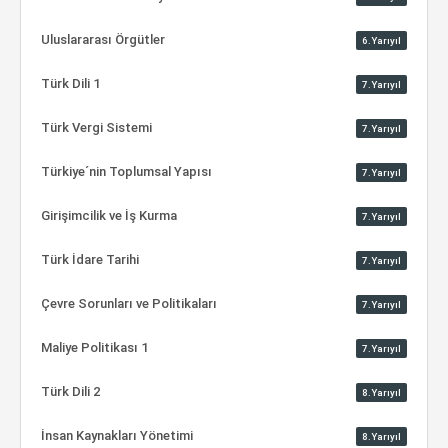
Uluslararası Örgütler
6.Yarıyıl
Türk Dili 1
7.Yarıyıl
Türk Vergi Sistemi
7.Yarıyıl
Türkiye´nin Toplumsal Yapısı
7.Yarıyıl
Girişimcilik ve İş Kurma
7.Yarıyıl
Türk İdare Tarihi
7.Yarıyıl
Çevre Sorunları ve Politikaları
7.Yarıyıl
Maliye Politikası 1
7.Yarıyıl
Türk Dili 2
8.Yarıyıl
İnsan Kaynakları Yönetimi
8.Yarıyıl