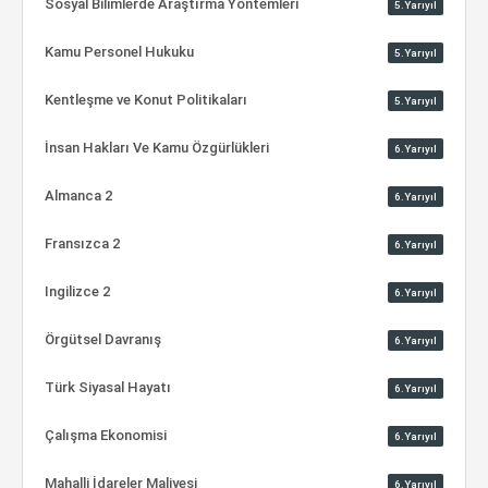
Sosyal Bilimlerde Araştırma Yöntemleri
5.Yarıyıl
Kamu Personel Hukuku
5.Yarıyıl
Kentleşme ve Konut Politikaları
5.Yarıyıl
İnsan Hakları Ve Kamu Özgürlükleri
6.Yarıyıl
Almanca 2
6.Yarıyıl
Fransızca 2
6.Yarıyıl
Ingilizce 2
6.Yarıyıl
Örgütsel Davranış
6.Yarıyıl
Türk Siyasal Hayatı
6.Yarıyıl
Çalışma Ekonomisi
6.Yarıyıl
Mahalli İdareler Maliyesi
6.Yarıyıl