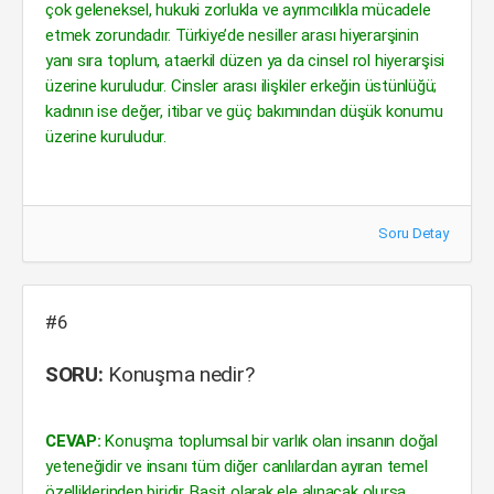
çok geleneksel, hukuki zorlukla ve ayrımcılıkla mücadele
etmek zorundadır. Türkiye’de nesiller arası hiyerarşinin
yanı sıra toplum, ataerkil düzen ya da cinsel rol hiyerarşisi
üzerine kuruludur. Cinsler arası ilişkiler erkeğin üstünlüğü;
kadının ise değer, itibar ve güç bakımından düşük konumu
üzerine kuruludur.
Soru Detay
#6
SORU:
Konuşma nedir?
CEVAP:
Konuşma toplumsal bir varlık olan insanın doğal
yeteneğidir ve insanı tüm diğer canlılardan ayıran temel
özelliklerinden biridir. Basit olarak ele alınacak olursa