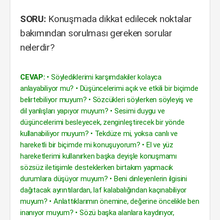
SORU:
Konuşmada dikkat edilecek noktalar
bakımından sorulması gereken sorular
nelerdir?
CEVAP:
• Söylediklerimi karşımdakiler kolayca
anlayabiliyor mu? • Düşüncelerimi açık ve etkili bir biçimde
belirtebiliyor muyum? • Sözcükleri söylerken söyleyiş ve
dil yanlışları yapıyor muyum? • Sesimi duygu ve
düşüncelerimi besleyecek, zenginleştirecek bir yönde
kullanabiliyor muyum? • Tekdüze mi, yoksa canlı ve
hareketli bir biçimde mi konuşuyorum? • El ve yüz
hareketlerimi kullanırken başka deyişle konuşmamı
sözsüz iletişimle desteklerken birtakım yapmacık
durumlara düşüyor muyum? • Beni dinleyenlerin ilgisini
dağıtacak ayrıntılardan, laf kalabalığından kaçınabiliyor
muyum? • Anlattıklarımın önemine, değerine öncelikle ben
inanıyor muyum? • Sözü başka alanlara kaydırıyor,