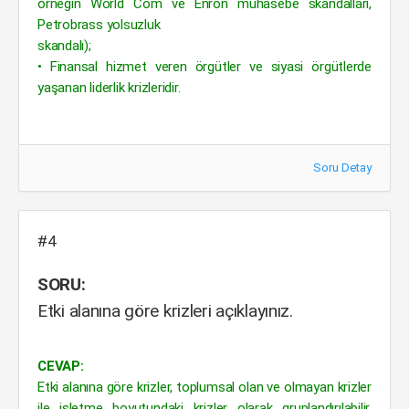
örneğin World Com ve Enron muhasebe skandalları,
Petrobrass yolsuzluk
skandalı);
• Finansal hizmet veren örgütler ve siyasi örgütlerde
yaşanan liderlik krizleridir.
Soru Detay
#4
SORU:
Etki alanına göre krizleri açıklayınız.
CEVAP:
Etki alanına göre krizler, toplumsal olan ve olmayan krizler
ile işletme boyutundaki krizler olarak gruplandırılabilir.