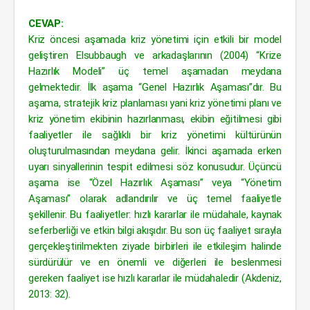
CEVAP:
Kriz öncesi aşamada kriz yönetimi için etkili bir model
geliştiren Elsubbaugh ve arkadaşlarının (2004) “Krize
Hazırlık Modeli” üç temel aşamadan meydana
gelmektedir. İlk aşama “Genel Hazırlık Aşaması”dır. Bu
aşama, stratejik kriz planlaması yani kriz yönetimi planı ve
kriz yönetim ekibinin hazırlanması, ekibin eğitilmesi gibi
faaliyetler ile sağlıklı bir kriz yönetimi kültürünün
oluşturulmasından meydana gelir. İkinci aşamada erken
uyarı sinyallerinin tespit edilmesi söz konusudur. Üçüncü
aşama ise “Özel Hazırlık Aşaması” veya “Yönetim
Aşaması” olarak adlandırılır ve üç temel faaliyetle
şekillenir. Bu faaliyetler: hızlı kararlar ile müdahale, kaynak
seferberliği ve etkin bilgi akışıdır. Bu son üç faaliyet sırayla
gerçekleştirilmekten ziyade birbirleri ile etkileşim halinde
sürdürülür ve en önemli ve diğerleri ile beslenmesi
gereken faaliyet ise hızlı kararlar ile müdahaledir (Akdeniz,
2013: 32).