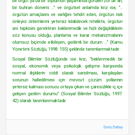
bir örgüt ya da bir toplumun yaşamında görülen zor bir an,
bir buhran dönemi ...” ve örgütsel anlamda kriz ise, “...
örgütün amaçlarını ve varlığını tehdit eden, örgütün risk
önleyici önlemlerini yetersiz kılabilecek nitelikte, örgütün
ani tepkisini gerektiren beklenmedik ve hızlı değişikliklerin
söz konusu olduğu, planlama ve karar mekanizmalarını
olumsuz biçimde etkileyen, gerilimli bir durum ...” (Kamu
Yönetimi Sözlüğü, 1998: 155) şeklinde tanımlanmaktadır.
Sosyal Bilimler Sözlüğünde ise kriz, “beklenmedik bir
sosyal, ekonomik veya psikolojik gelişme karşısında
normal ilişkilerin ciddi olarak sarsılması, karşılaşılan
sorunun halledilmesi için mevcut çözüm yollarının
yetersiz kalması sonucu ortaya çıkan ve çaresizlikle iç içe
gelişen gerilim durumu” (Sosyal Bilimler Sözlüğü, 1997:
42) olarak tanımlanmaktadır.
Soru Detay