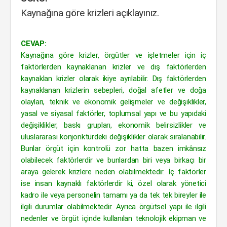
Kaynağına göre krizleri açıklayınız.
CEVAP:
Kaynağına göre krizler, örgütler ve işletmeler için iç
faktörlerden kaynaklanan krizler ve dış faktörlerden
kaynaklan krizler olarak ikiye ayrılabilir. Dış faktörlerden
kaynaklanan krizlerin sebepleri, doğal afetler ve doğa
olayları, teknik ve ekonomik gelişmeler ve değişiklikler,
yasal ve siyasal faktörler, toplumsal yapı ve bu yapıdaki
değişiklikler, baskı grupları, ekonomik belirsizlikler ve
uluslararası konjonktürdeki değişiklikler olarak sıralanabilir.
Bunlar örgüt için kontrolü zor hatta bazen imkânsız
olabilecek faktörlerdir ve bunlardan biri veya birkaçı bir
araya gelerek krizlere neden olabilmektedir. İç faktörler
ise insan kaynaklı faktörlerdir ki, özel olarak yönetici
kadro ile veya personelin tamamı ya da tek tek bireyler ile
ilgili durumlar olabilmektedir. Ayrıca örgütsel yapı ile ilgili
nedenler ve örgüt içinde kullanılan teknolojik ekipman ve