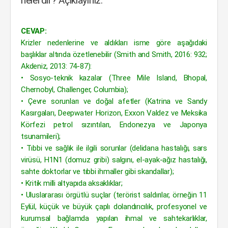
nelerdir? Açıklayınız.
CEVAP:
Krizler nedenlerine ve aldıkları isme göre aşağıdaki
başlıklar altında özetlenebilir (Smith and Smith, 2016: 932;
Akdeniz, 2013: 74-87):
• Sosyo-teknik kazalar (Three Mile Island, Bhopal,
Chernobyl, Challenger, Columbia);
• Çevre sorunları ve doğal afetler (Katrina ve Sandy
Kasırgaları, Deepwater Horizon, Exxon Valdez ve Meksika
Körfezi petrol sızıntıları, Endonezya ve Japonya
tsunamileri);
• Tıbbi ve sağlık ile ilgili sorunlar (delidana hastalığı, sars
virüsü, H1N1 (domuz gribi) salgını, el-ayak-ağız hastalığı,
sahte doktorlar ve tıbbi ihmaller gibi skandallar);
• Kritik milli altyapıda aksaklıklar;
• Uluslararası örgütlü suçlar (terörist saldırılar, örneğin 11
Eylül, küçük ve büyük çaplı dolandırıcılık, profesyonel ve
kurumsal bağlamda yapılan ihmal ve sahtekarlıklar,