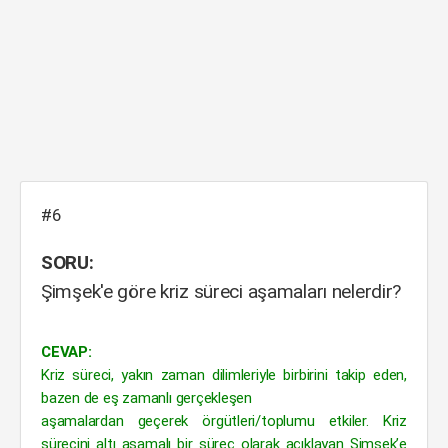
#6
SORU:
Şimşek'e göre kriz süreci aşamaları nelerdir?
CEVAP:
Kriz süreci, yakın zaman dilimleriyle birbirini takip eden,
bazen de eş zamanlı gerçekleşen
aşamalardan geçerek örgütleri/toplumu etkiler. Kriz
sürecini altı aşamalı bir süreç olarak açıklayan Şimşek’e