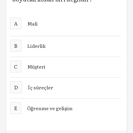
A
Mali
B
Liderlik
C
Müşteri
D
İç süreçler
E
Öğrenme ve gelişim