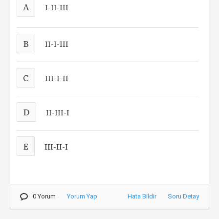
A
I-II-III
B
II-I-III
C
III-I-II
D
II-III-I
E
III-II-I
0 Yorum
Yorum Yap
Hata Bildir
Soru Detay