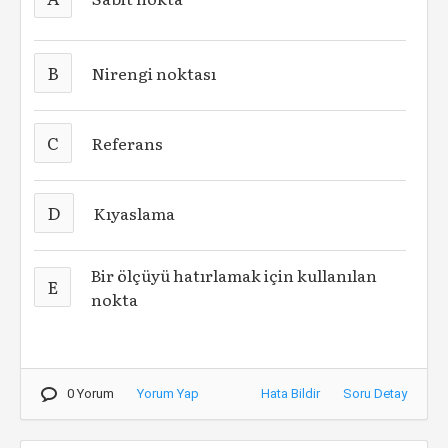
B
Nirengi noktası
C
Referans
D
Kıyaslama
Bir ölçüyü hatırlamak için kullanılan
E
nokta
0 Yorum
Yorum Yap
Hata Bildir
Soru Detay