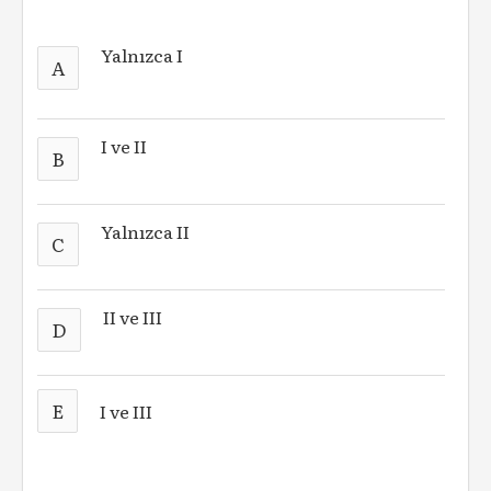
Yalnızca I
A
I ve II
B
Yalnızca II
C
II ve III
D
E
I ve III