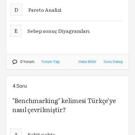
D
Pareto Analizi
E
Sebep sonuç Diyagramları
0 Yorum
Yorum Yap
Hata Bildir
Soru Detay
4.Soru
"Benchmarking" kelimesi Türkçe'ye
nasıl çevrilmiştir?
A
Sabit nokta