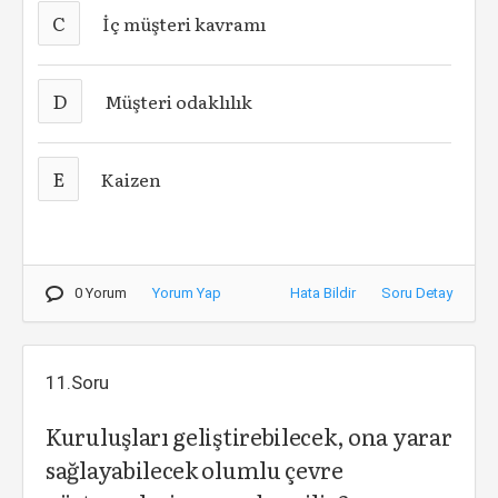
C
İç müşteri kavramı
D
Müşteri odaklılık
E
Kaizen
0 Yorum
Yorum Yap
Hata Bildir
Soru Detay
11.Soru
Kuruluşları geliştirebilecek, ona yarar
sağlayabilecek olumlu çevre