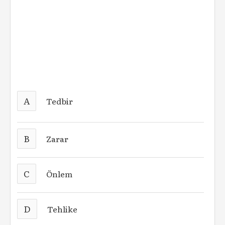
A
Tedbir
B
Zarar
C
Önlem
D
Tehlike