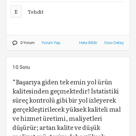
E
Tehdit
0 Yorum
Yorum Yap
Hata Bildir
Soru Detay
10.Soru
“Başarıya giden tek emin yol ürün
kalitesinden geçmektedir! İstatistiki
süreç kontrolü gibi bir yol izleyerek
gerçekleştirilecek yüksek kaliteli mal
ve hizmet üretimi, maliyetleri
düşürür; artan kalite ve düşük