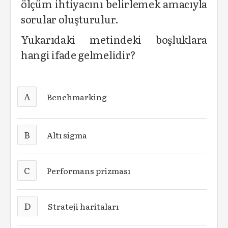
ölçüm ihtiyacını belirlemek amacıyla
sorular oluşturulur.
Yukarıdaki metindeki boşluklara
hangi ifade gelmelidir?
A
Benchmarking
B
Altı sigma
C
Performans prizması
D
Strateji haritaları