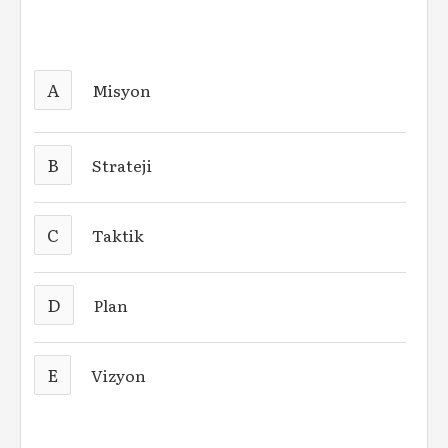
A
Misyon
B
Strateji
C
Taktik
D
Plan
E
Vizyon