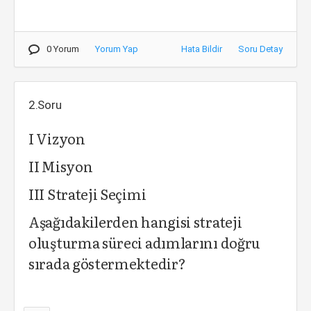
0 Yorum
Yorum Yap
Hata Bildir
Soru Detay
2.Soru
I Vizyon
II Misyon
III Strateji Seçimi
Aşağıdakilerden hangisi strateji
oluşturma süreci adımlarını doğru
sırada göstermektedir?