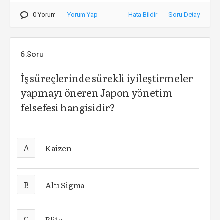
0 Yorum
Yorum Yap
Hata Bildir
Soru Detay
6.Soru
İş süreçlerinde sürekli iyileştirmeler
yapmayı öneren Japon yönetim
felsefesi hangisidir?
A
Kaizen
B
Altı Sigma
C
Blitz