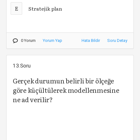
E
Stratejik plan
0 Yorum
Yorum Yap
Hata Bildir
Soru Detay
13.Soru
Gerçek durumun belirli bir ölçeğe
göre küçültülerek modellenmesine
ne ad verilir?