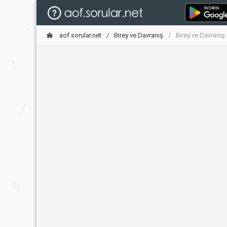
aof.sorular.net
Birey ve Davranış
Birey ve Davranış