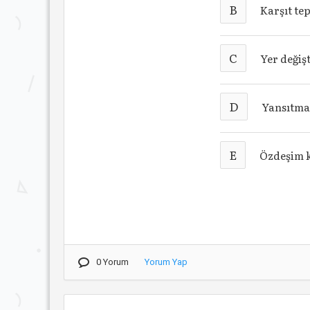
B
Karşıt te
C
Yer değiş
D
Yansıtm
E
Özdeşim 
0 Yorum
Yorum Yap