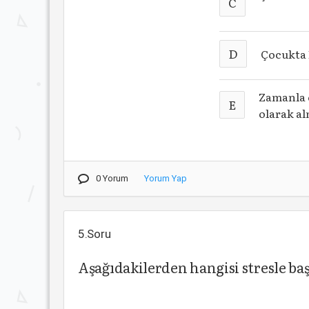
C
D
Çocukta 
Zamanla 
E
olarak al
0 Yorum
Yorum Yap
5.Soru
Aşağıdakilerden hangisi stresle baş