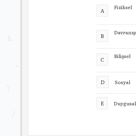
Fiziksel
A
Davranış
B
Bilişsel
C
D
Sosyal
E
Duygusa