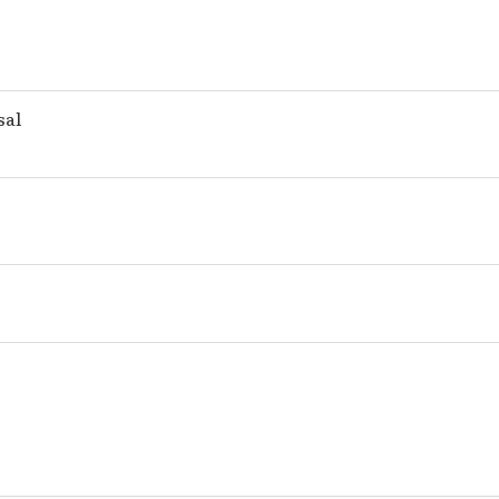
sal
l