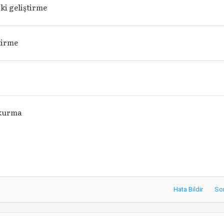
pki geliştirme
tirme
a
kurma
Hata Bildir
So