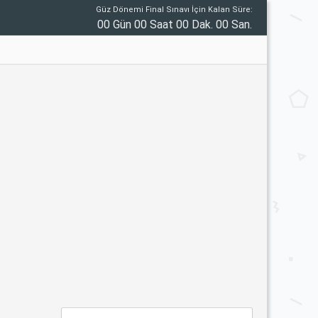
Güz Dönemi Final Sınavı İçin Kalan Süre:
00 Gün 00 Saat 00 Dak. 00 San.