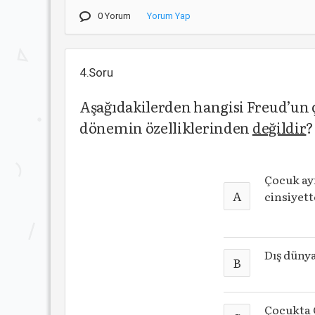
0 Yorum
Yorum Yap
4.Soru
Aşağıdakilerden hangisi Freud’un 
dönemin özelliklerinden
değildir
?
Çocuk ay
A
cinsiyett
Dış dünya
B
Çocukta 