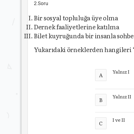
2.Soru
Bir sosyal topluluğa üye olma
Dernek faaliyetlerine katılma
Bilet kuyruğunda bir insanla sohb
Yukarıdaki örneklerden hangileri ‘i
Yalnız I
A
Yalnız II
B
I ve II
C