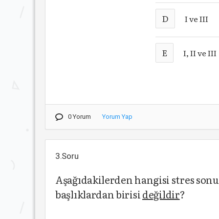
D
I ve III
E
I, II ve III
0 Yorum
Yorum Yap
3.Soru
Aşağıdakilerden hangisi stres sonu
başlıklardan birisi
değildir
?