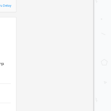
ru Detay
şı