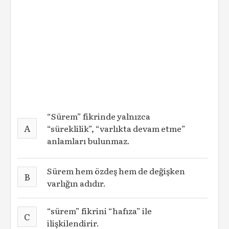
“Sürem” fikrinde yalnızca
A
“süreklilik”, “varlıkta devam etme”
anlamları bulunmaz.
Sürem hem özdeş hem de değişken
B
varlığın adıdır.
“sürem” fikrini “hafıza” ile
C
ilişkilendirir.