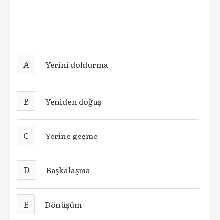
A
Yerini doldurma
B
Yeniden doğuş
C
Yerine geçme
D
Başkalaşma
E
Dönüşüm