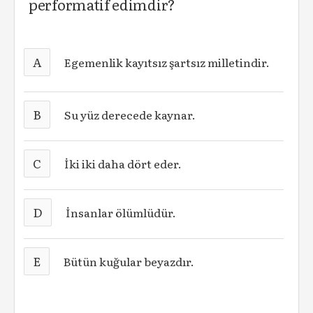
performatif edimdir?
A
Egemenlik kayıtsız şartsız milletindir.
B
Su yüz derecede kaynar.
C
İki iki daha dört eder.
D
İnsanlar ölümlüdür.
E
Bütün kuğular beyazdır.