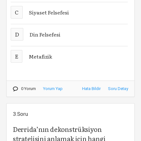
C
Siyaset Felsefesi
D
Din Felsefesi
E
Metafizik
0 Yorum
Yorum Yap
Hata Bildir
Soru Detay
3.Soru
Derrida’nın dekonstrüksiyon
stratejisini anlamak için hangi