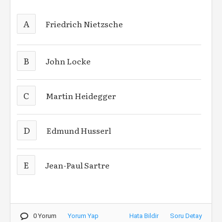
A
Friedrich Nietzsche
B
John Locke
C
Martin Heidegger
D
Edmund Husserl
E
Jean-Paul Sartre
0 Yorum
Yorum Yap
Hata Bildir
Soru Detay