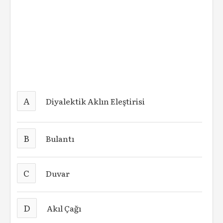
A
Diyalektik Aklın Eleştirisi
B
Bulantı
C
Duvar
D
Akıl Çağı