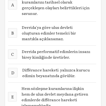
kuramlarını tarihsel olarak
A
gerçekleşen olayları belirttikleri için
savunur.
Derrida'ya göre ulus devleti
B
oluşturan edimler temelci bir
mantıkla açıklanamaz.
Derrida performatif edimlerin insanı
C
birey kimliğinde üretirler.
Différance hareketi yalnızca kurucu
D
edimin beyanatında görülür.
Hem sözleşme kuramlarına ilişkin
hem de ulus devlet meydana getiren
E
edimlerde différance hareketi
işlememektedir.