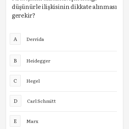
düşünürle ilişkisinin dikkate alınması
gerekir?
A
Derrida
B
Heidegger
C
Hegel
D
Carl Schmitt
E
Marx