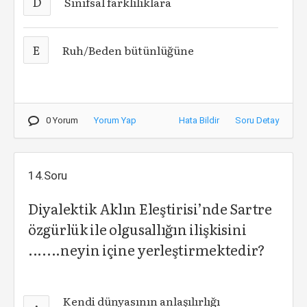
D
Sınıfsal farklılıklara
E
Ruh/Beden bütünlüğüne
0 Yorum
Yorum Yap
Hata Bildir
Soru Detay
14.Soru
Diyalektik Aklın Eleştirisi’nde Sartre
özgürlük ile olgusallığın ilişkisini
.......neyin içine yerleştirmektedir?
Kendi dünyasının anlaşılırlığı