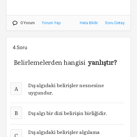
0 Yorum
Yorum Yap
Hata Bildir
Soru Detay
4.Soru
Belirlemelerden hangisi
yanlıştır?
Dış algıdaki belirişler nesnesine
A
uygundur.
B
Dış algı bir dizi belirişin birliğidir.
Dış algıdaki belirişler algılama
C