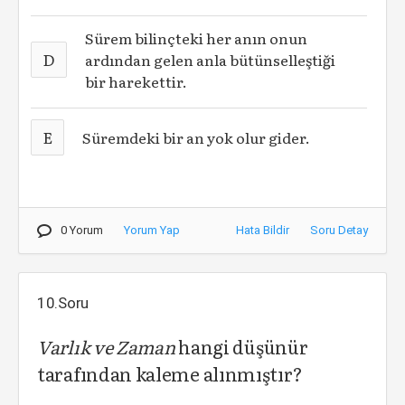
Sürem bilinçteki her anın onun
D
ardından gelen anla bütünselleştiği
bir harekettir.
E
Süremdeki bir an yok olur gider.
0 Yorum
Yorum Yap
Hata Bildir
Soru Detay
10.Soru
Varlık ve Zaman
hangi düşünür
tarafından kaleme alınmıştır?