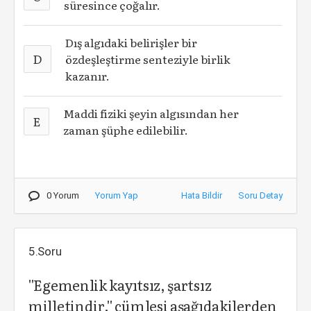
süresince çoğalır.
Dış algıdaki belirişler bir
D
özdeşleştirme senteziyle birlik
kazanır.
Maddi fiziki şeyin algısından her
E
zaman şüphe edilebilir.
0 Yorum
Yorum Yap
Hata Bildir
Soru Detay
5.Soru
''Egemenlik kayıtsız, şartsız
milletindir.'' cümlesi aşağıdakilerden