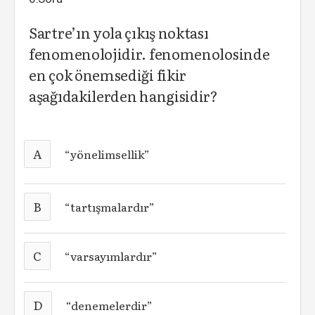
Sartre’ın yola çıkış noktası
fenomenolojidir. fenomenolosinde
en çok önemsediği fikir
aşağıdakilerden hangisidir?
A
“yönelimsellik”
B
“tartışmalardır”
C
“varsayımlardır”
D
“denemelerdir”