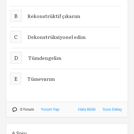
B
Rekonstrüktif çıkarım
C
Dekonstrüksiyonel edim
D
Tümdengelim
E
Tümevarım
0 Yorum
Yorum Yap
Hata Bildir
Soru Detay
6.Soru