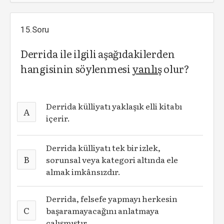
15.Soru
Derrida ile ilgili aşağıdakilerden
hangisinin söylenmesi
yanlış
olur?
Derrida külliyatı yaklaşık elli kitabı
A
içerir.
Derrida külliyatı tek bir izlek,
B
sorunsal veya kategori altında ele
almak imkânsızdır.
Derrida, felsefe yapmayı herkesin
C
başaramayacağını anlatmaya
çalışmıştır.