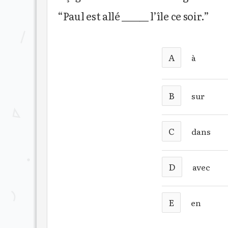
“Paul est allé ______ l’île ce soir.”
A
à
B
sur
C
dans
D
avec
E
en