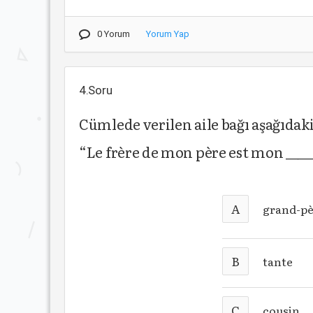
0 Yorum
Yorum Yap
4.Soru
Cümlede verilen aile bağı aşağıdak
“Le frère de mon père est mon _____
A
grand-p
B
tante
C
cousin