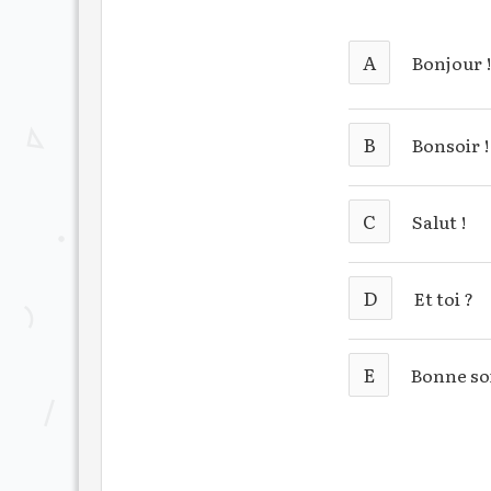
A
Bonjour 
B
Bonsoir !
C
Salut !
D
Et toi ?
E
Bonne soi