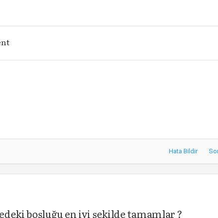
ent
Hata Bildir
So
deki boşluğu en iyi şekilde tamamlar ?