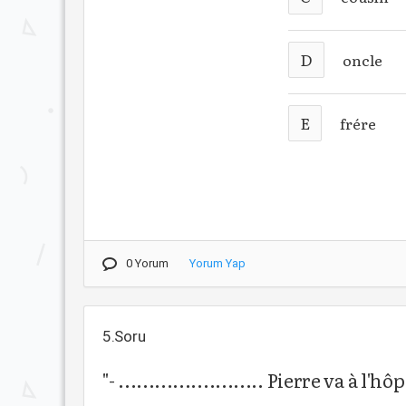
D
oncle
E
frére
0 Yorum
Yorum Yap
5.Soru
"- ........................ Pierre va à l'hô