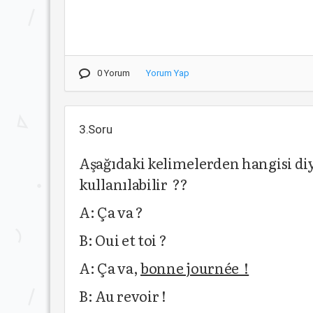
0 Yorum
Yorum Yap
3.Soru
Aşağıdaki kelimelerden hangisi diy
kullanılabilir ??
A: Ça va ?
B: Oui et toi ?
A: Ça va,
bonne journée !
B: Au revoir !