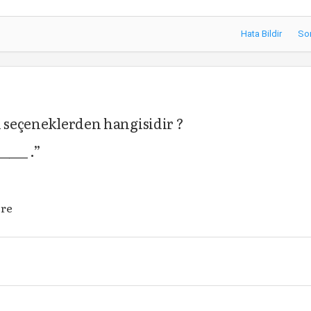
Hata Bildir
So
i seçeneklerden hangisidir ?
____ .”
ère