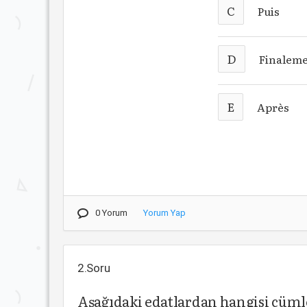
C
Puis
D
Finalem
E
Après
0 Yorum
Yorum Yap
2.Soru
Aşağıdaki edatlardan hangisi cümle