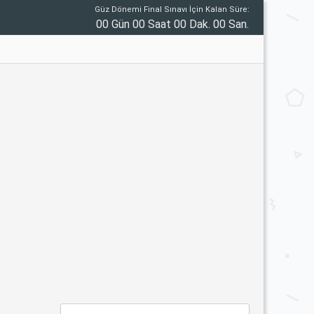
Güz Dönemi Final Sınavı İçin Kalan Süre:
00 Gün 00 Saat 00 Dak. 00 San.