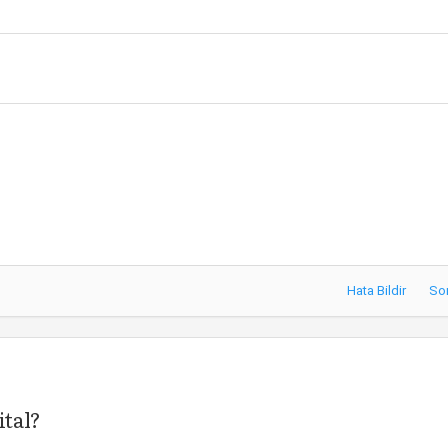
Hata Bildir
So
pital?