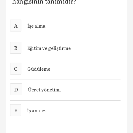
hangisinin tanımıdır?
A
İşe alma
B
Eğitim ve geliştirme
C
Güdüleme
D
Ücret yönetimi
E
İş analizi