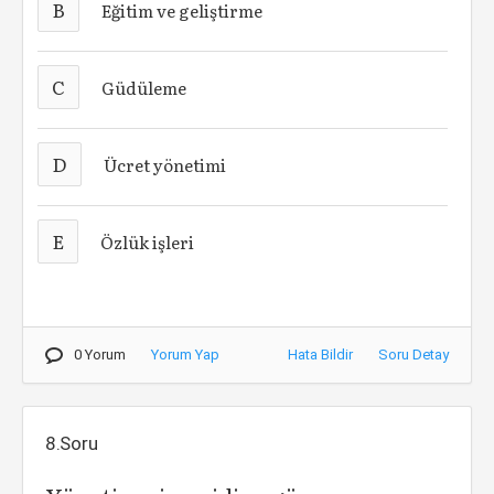
B
Eğitim ve geliştirme
C
Güdüleme
D
Ücret yönetimi
E
Özlük işleri
0 Yorum
Yorum Yap
Hata Bildir
Soru Detay
8.Soru