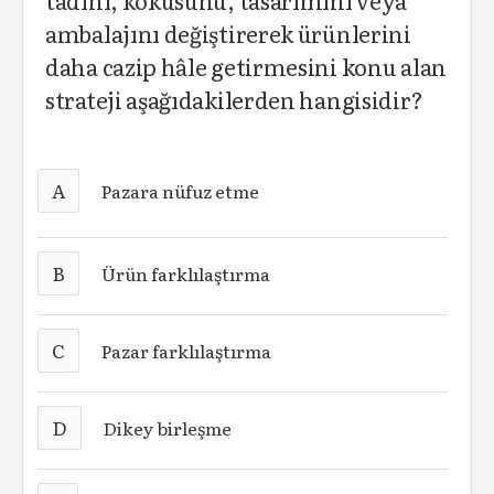
tadını, kokusunu, tasarımını veya
ambalajını değiştirerek ürünlerini
daha cazip hâle getirmesini konu alan
strateji aşağıdakilerden hangisidir?
A
Pazara nüfuz etme
B
Ürün farklılaştırma
C
Pazar farklılaştırma
D
Dikey birleşme