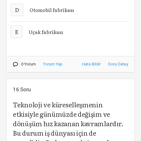
D
Otomobil fabrikası
E
Uçak fabrikası
0 Yorum
Yorum Yap
Hata Bildir
Soru Detay
16.Soru
Teknoloji ve küreselleşmenin
etkisiyle günümüzde değişim ve
dönüşüm hız kazanan kavramlardır.
Bu durum iş dünyası için de