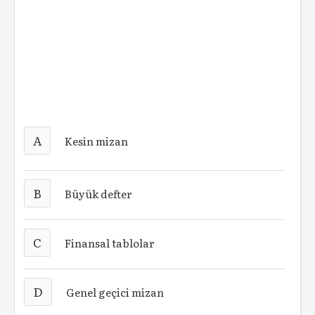
A
Kesin mizan
B
Büyük defter
C
Finansal tablolar
D
Genel geçici mizan