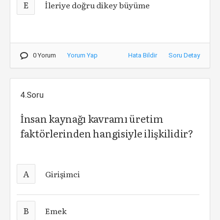
E
İleriye doğru dikey büyüme
0 Yorum
Yorum Yap
Hata Bildir
Soru Detay
4.Soru
İnsan kaynağı kavramı üretim
faktörlerinden hangisiyle ilişkilidir?
A
Girişimci
B
Emek