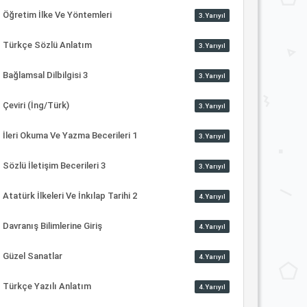
Öğretim İlke Ve Yöntemleri
3.Yarıyıl
Türkçe Sözlü Anlatım
3.Yarıyıl
Bağlamsal Dilbilgisi 3
3.Yarıyıl
Çeviri (İng/Türk)
3.Yarıyıl
İleri Okuma Ve Yazma Becerileri 1
3.Yarıyıl
Sözlü İletişim Becerileri 3
3.Yarıyıl
Atatürk İlkeleri Ve İnkılap Tarihi 2
4.Yarıyıl
Davranış Bilimlerine Giriş
4.Yarıyıl
Güzel Sanatlar
4.Yarıyıl
Türkçe Yazılı Anlatım
4.Yarıyıl