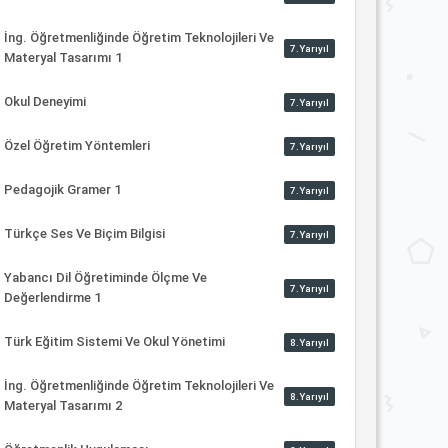
İng. Öğretmenliğinde Öğretim Teknolojileri Ve
7.Yarıyıl
Materyal Tasarımı 1
Okul Deneyimi
7.Yarıyıl
Özel Öğretim Yöntemleri
7.Yarıyıl
Pedagojik Gramer 1
7.Yarıyıl
Türkçe Ses Ve Biçim Bilgisi
7.Yarıyıl
Yabancı Dil Öğretiminde Ölçme Ve
7.Yarıyıl
Değerlendirme 1
Türk Eğitim Sistemi Ve Okul Yönetimi
8.Yarıyıl
İng. Öğretmenliğinde Öğretim Teknolojileri Ve
8.Yarıyıl
Materyal Tasarımı 2