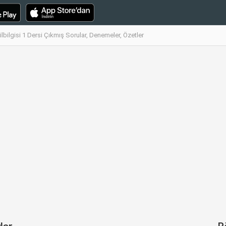
lbilgisi 1 Dersi Çıkmış Sorular, Denemeler, Özetler