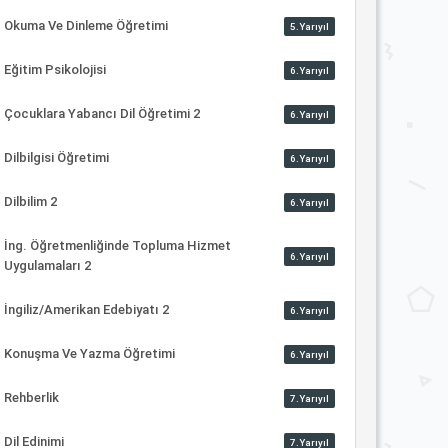
Okuma Ve Dinleme Öğretimi
5.Yarıyıl
Eğitim Psikolojisi
6.Yarıyıl
Çocuklara Yabancı Dil Öğretimi 2
6.Yarıyıl
Dilbilgisi Öğretimi
6.Yarıyıl
Dilbilim 2
6.Yarıyıl
İng. Öğretmenliğinde Topluma Hizmet
6.Yarıyıl
Uygulamaları 2
İngiliz/Amerikan Edebiyatı 2
6.Yarıyıl
Konuşma Ve Yazma Öğretimi
6.Yarıyıl
Rehberlik
7.Yarıyıl
Dil Edinimi
7.Yarıyıl