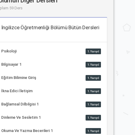
ölümün Diğer Dersleri
plam 59 Ders
İngilizce Öğretmenliği Bölümü Bütün Dersleri
Psikoloji
1.Yarıyıl
Bilgisayar 1
1.Yarıyıl
Eğitim Bilimine Giriş
1.Yarıyıl
İkna Edici İletişim
1.Yarıyıl
Bağlamsal Dilbilgisi 1
1.Yarıyıl
Dinleme Ve Sesletim 1
1.Yarıyıl
Okuma Ve Yazma Becerileri 1
1.Yarıyıl