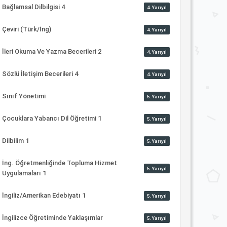
Bağlamsal Dilbilgisi 4
4.Yarıyıl
Çeviri (Türk/İng)
4.Yarıyıl
İleri Okuma Ve Yazma Becerileri 2
4.Yarıyıl
Sözlü İletişim Becerileri 4
4.Yarıyıl
Sınıf Yönetimi
5.Yarıyıl
Çocuklara Yabancı Dil Öğretimi 1
5.Yarıyıl
Dilbilim 1
5.Yarıyıl
İng. Öğretmenliğinde Topluma Hizmet
5.Yarıyıl
Uygulamaları 1
İngiliz/Amerikan Edebiyatı 1
5.Yarıyıl
İngilizce Öğretiminde Yaklaşımlar
5.Yarıyıl