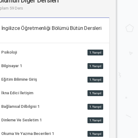
ölümün Diğer Dersleri
plam 59 Ders
İngilizce Öğretmenliği Bölümü Bütün Dersleri
Psikoloji
1.Yarıyıl
Bilgisayar 1
1.Yarıyıl
Eğitim Bilimine Giriş
1.Yarıyıl
İkna Edici İletişim
1.Yarıyıl
Bağlamsal Dilbilgisi 1
1.Yarıyıl
Dinleme Ve Sesletim 1
1.Yarıyıl
Okuma Ve Yazma Becerileri 1
1.Yarıyıl