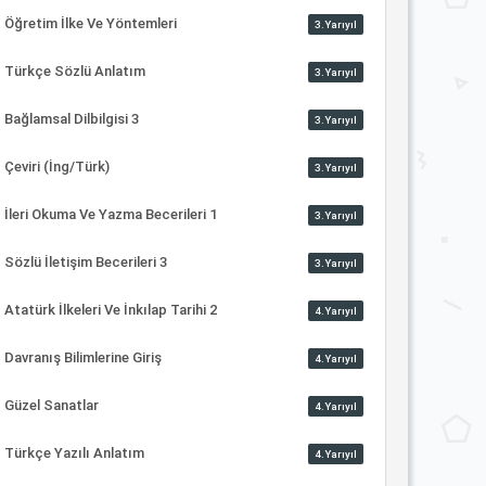
Öğretim İlke Ve Yöntemleri
3.Yarıyıl
Türkçe Sözlü Anlatım
3.Yarıyıl
Bağlamsal Dilbilgisi 3
3.Yarıyıl
Çeviri (İng/Türk)
3.Yarıyıl
İleri Okuma Ve Yazma Becerileri 1
3.Yarıyıl
Sözlü İletişim Becerileri 3
3.Yarıyıl
Atatürk İlkeleri Ve İnkılap Tarihi 2
4.Yarıyıl
Davranış Bilimlerine Giriş
4.Yarıyıl
Güzel Sanatlar
4.Yarıyıl
Türkçe Yazılı Anlatım
4.Yarıyıl