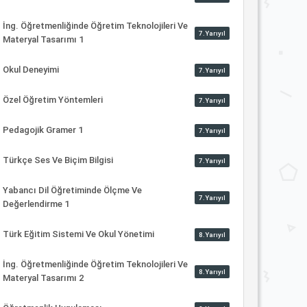
İng. Öğretmenliğinde Öğretim Teknolojileri Ve
7.Yarıyıl
Materyal Tasarımı 1
Okul Deneyimi
7.Yarıyıl
Özel Öğretim Yöntemleri
7.Yarıyıl
Pedagojik Gramer 1
7.Yarıyıl
Türkçe Ses Ve Biçim Bilgisi
7.Yarıyıl
Yabancı Dil Öğretiminde Ölçme Ve
7.Yarıyıl
Değerlendirme 1
Türk Eğitim Sistemi Ve Okul Yönetimi
8.Yarıyıl
İng. Öğretmenliğinde Öğretim Teknolojileri Ve
8.Yarıyıl
Materyal Tasarımı 2