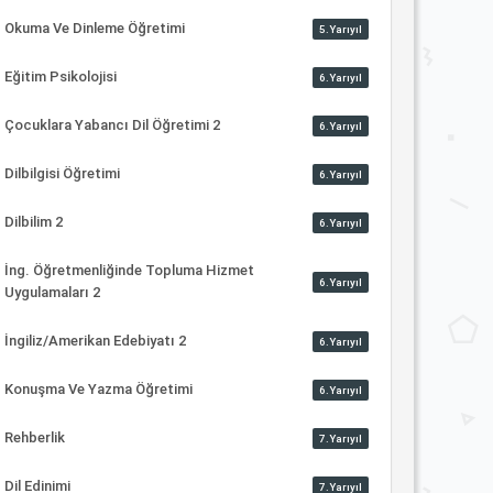
Okuma Ve Dinleme Öğretimi
5.Yarıyıl
Eğitim Psikolojisi
6.Yarıyıl
Çocuklara Yabancı Dil Öğretimi 2
6.Yarıyıl
Dilbilgisi Öğretimi
6.Yarıyıl
Dilbilim 2
6.Yarıyıl
İng. Öğretmenliğinde Topluma Hizmet
6.Yarıyıl
Uygulamaları 2
İngiliz/Amerikan Edebiyatı 2
6.Yarıyıl
Konuşma Ve Yazma Öğretimi
6.Yarıyıl
Rehberlik
7.Yarıyıl
Dil Edinimi
7.Yarıyıl