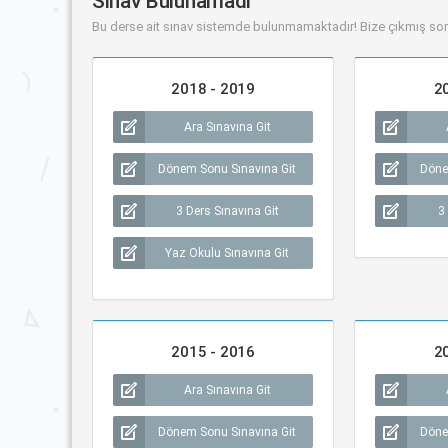
Sınav Bulunamadı
Bu derse ait sınav sistemde bulunmamaktadır! Bize çıkmış sor
2018 - 2019
2
Ara Sınavına Git
Dönem Sonu Sınavına Git
Döne
3 Ders Sınavına Git
3
Yaz Okulu Sınavına Git
2015 - 2016
2
Ara Sınavına Git
Dönem Sonu Sınavına Git
Döne