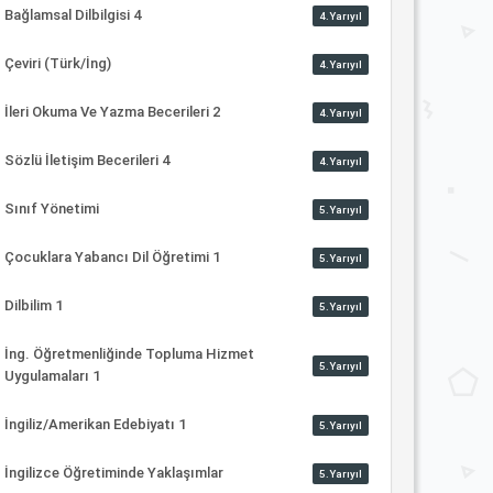
Bağlamsal Dilbilgisi 4
4.Yarıyıl
Çeviri (Türk/İng)
4.Yarıyıl
İleri Okuma Ve Yazma Becerileri 2
4.Yarıyıl
Sözlü İletişim Becerileri 4
4.Yarıyıl
Sınıf Yönetimi
5.Yarıyıl
Çocuklara Yabancı Dil Öğretimi 1
5.Yarıyıl
Dilbilim 1
5.Yarıyıl
İng. Öğretmenliğinde Topluma Hizmet
5.Yarıyıl
Uygulamaları 1
İngiliz/Amerikan Edebiyatı 1
5.Yarıyıl
İngilizce Öğretiminde Yaklaşımlar
5.Yarıyıl