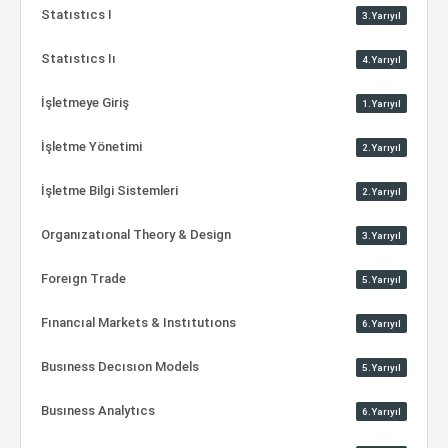
Statıstıcs I
3.Yarıyıl
Statıstıcs Iı
4.Yarıyıl
İşletmeye Giriş
1.Yarıyıl
İşletme Yönetimi
2.Yarıyıl
İşletme Bilgi Sistemleri
2.Yarıyıl
Organızatıonal Theory & Design
3.Yarıyıl
Foreıgn Trade
5.Yarıyıl
Fınancıal Markets & Instıtutıons
6.Yarıyıl
Busıness Decısıon Models
5.Yarıyıl
Busıness Analytıcs
6.Yarıyıl