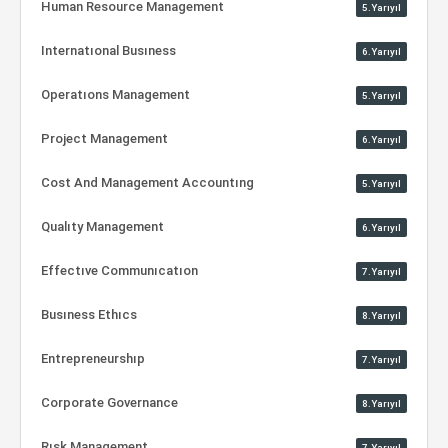
Human Resource Management
5.Yarıyıl
Internatıonal Busıness
6.Yarıyıl
Operatıons Management
5.Yarıyıl
Project Management
6.Yarıyıl
Cost And Management Accountıng
5.Yarıyıl
Qualıty Management
6.Yarıyıl
Effectıve Communıcatıon
7.Yarıyıl
Busıness Ethıcs
8.Yarıyıl
Entrepreneurshıp
7.Yarıyıl
Corporate Governance
8.Yarıyıl
Rısk Management
7.Yarıyıl