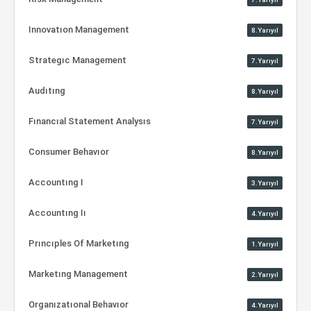
Innovatıon Management
8.Yarıyıl
Strategıc Management
7.Yarıyıl
Audıtıng
8.Yarıyıl
Fınancıal Statement Analysıs
7.Yarıyıl
Consumer Behavıor
8.Yarıyıl
Accountıng I
3.Yarıyıl
Accountıng Iı
4.Yarıyıl
Prıncıples Of Marketıng
1.Yarıyıl
Marketıng Management
2.Yarıyıl
Organızatıonal Behavıor
4.Yarıyıl