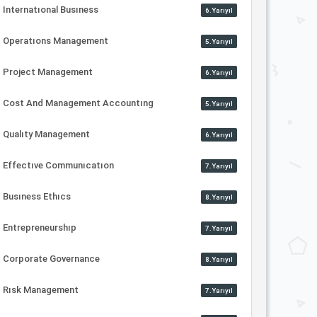
Internatıonal Busıness
6.Yarıyıl
Operatıons Management
5.Yarıyıl
Project Management
6.Yarıyıl
Cost And Management Accountıng
5.Yarıyıl
Qualıty Management
6.Yarıyıl
Effectıve Communıcatıon
7.Yarıyıl
Busıness Ethıcs
8.Yarıyıl
Entrepreneurshıp
7.Yarıyıl
Corporate Governance
8.Yarıyıl
Rısk Management
7.Yarıyıl