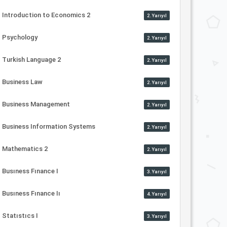
Introduction to Economics 2
2.Yarıyıl
Psychology
2.Yarıyıl
Turkish Language 2
2.Yarıyıl
Business Law
2.Yarıyıl
Business Management
2.Yarıyıl
Business Information Systems
2.Yarıyıl
Mathematics 2
2.Yarıyıl
Busıness Fınance I
3.Yarıyıl
Busıness Fınance Iı
4.Yarıyıl
Statıstıcs I
3.Yarıyıl