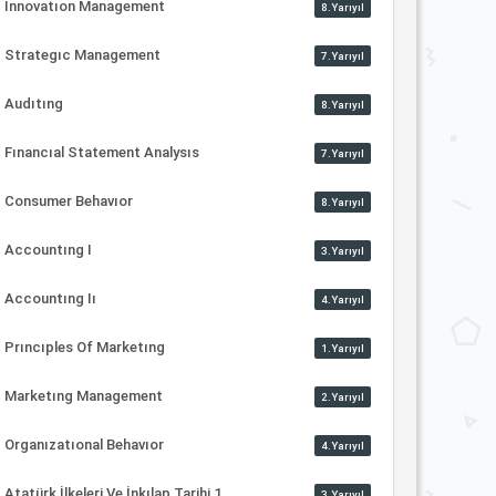
Innovatıon Management
8.Yarıyıl
Strategıc Management
7.Yarıyıl
Audıtıng
8.Yarıyıl
Fınancıal Statement Analysıs
7.Yarıyıl
Consumer Behavıor
8.Yarıyıl
Accountıng I
3.Yarıyıl
Accountıng Iı
4.Yarıyıl
Prıncıples Of Marketıng
1.Yarıyıl
Marketıng Management
2.Yarıyıl
Organızatıonal Behavıor
4.Yarıyıl
Atatürk İlkeleri Ve İnkılap Tarihi 1
3.Yarıyıl