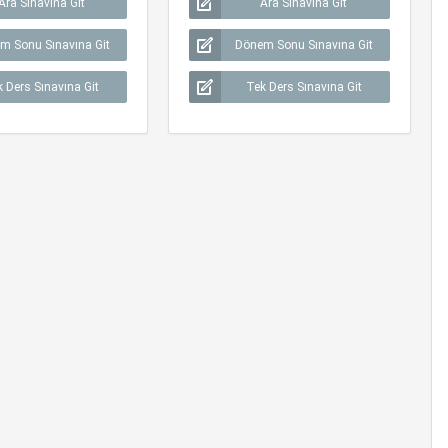
Ara Sınavına Git
Ara Sınavına Git
m Sonu Sınavına Git
Dönem Sonu Sınavına Git
 Ders Sınavına Git
Tek Ders Sınavına Git