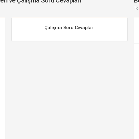
leri ve Çalışma Soru Cevapları
B
To
Çalışma Soru Cevapları