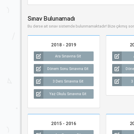
Sınav Bulunamadı
Bu derse ait sınav sistemde bulunmamaktadır! Bize çıkmış sor
2018 - 2019
2
Ara Sınavına Git
Dönem Sonu Sınavına Git
Döne
3 Ders Sınavına Git
3
Yaz Okulu Sınavına Git
2015 - 2016
2