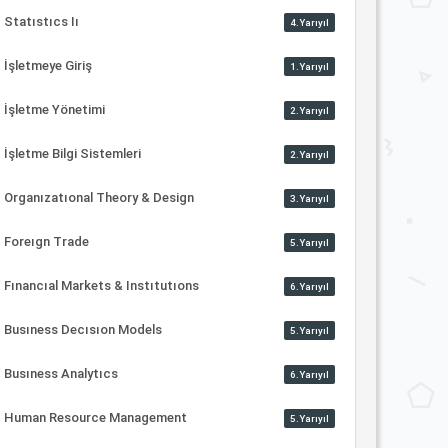
Statıstıcs Iı
4.Yarıyıl
İşletmeye Giriş
1.Yarıyıl
İşletme Yönetimi
2.Yarıyıl
İşletme Bilgi Sistemleri
2.Yarıyıl
Organızatıonal Theory & Design
3.Yarıyıl
Foreıgn Trade
5.Yarıyıl
Fınancıal Markets & Instıtutıons
6.Yarıyıl
Busıness Decısıon Models
5.Yarıyıl
Busıness Analytıcs
6.Yarıyıl
Human Resource Management
5.Yarıyıl