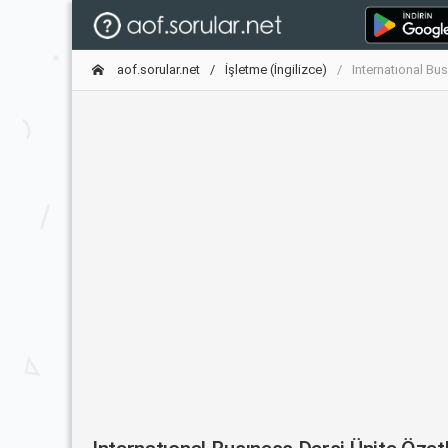
aof.sorular.net
İşletme (İngilizce)
Internatıonal Bu