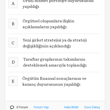
Ürün/hizmet portfölye duyurusunun
A
yapıldığı
Örgütsel oluşumlara ilişkin
B
açıklamaların yapıldığı
Yeni şirket stratejisi ya da strateji
C
değişikliğinin açıklandığı
Taraftar gruplarının takımlarını
D
desteklemek amacıyla toplandığı
Örgütün finansal sonuçlarının ve
E
kazanç duyurusunun yapıldığı
0 Yorum
Yorum Yap
Hata Bildir
Soru Detay