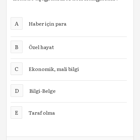
A
Haber için para
B
Özel hayat
C
Ekonomik, mali bilgi
D
Bilgi-Belge
E
Taraf olma