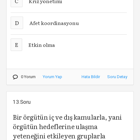
C
Kriz yönetimi
D
Afet koordinasyonu
E
Etkin olma
0 Yorum
Yorum Yap
Hata Bildir
Soru Detay
13.Soru
Bir örgütün iç ve dış kamularla, yani
örgütün hedeflerine ulaşma
yeteneğini etkileyen gruplarla