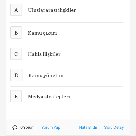
A
Uluslararası ilişkiler
B
Kamu çıkarı
C
Hakla ilişkiler
D
Kamu yönetimi
E
Medya stratejileri
0 Yorum
Yorum Yap
Hata Bildir
Soru Detay