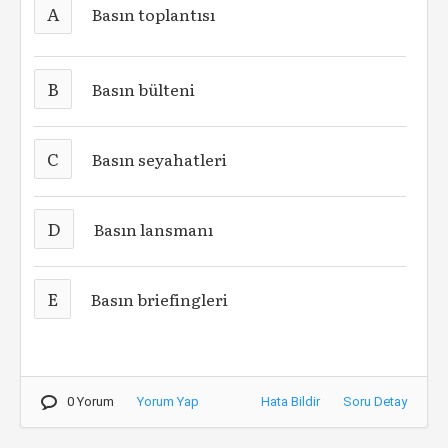
A
Basın toplantısı
B
Basın bülteni
C
Basın seyahatleri
D
Basın lansmanı
E
Basın briefingleri
0 Yorum
Yorum Yap
Hata Bildir
Soru Detay