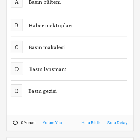
A
Basın bülteni
B
Haber mektupları
C
Basın makalesi
D
Basın lansmanı
E
Basın gezisi
0 Yorum
Yorum Yap
Hata Bildir
Soru Detay