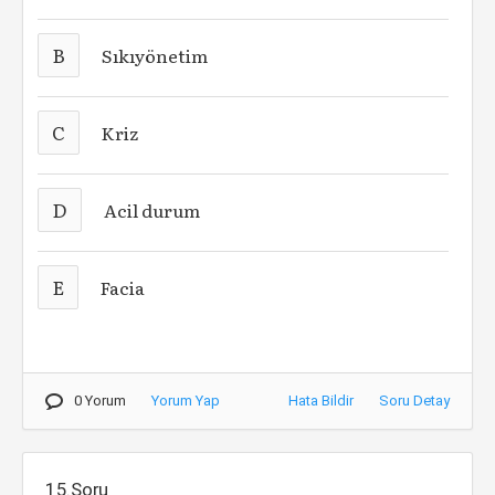
B
Sıkıyönetim
C
Kriz
D
Acil durum
E
Facia
0 Yorum
Yorum Yap
Hata Bildir
Soru Detay
15.Soru