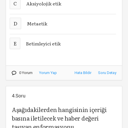
C
Aksiyolojik etik
D
Metaetik
E
Betimleyici etik
0 Yorum
Yorum Yap
Hata Bildir
Soru Detay
4.Soru
Aşağıdakilerden hangisinin içeriği
basına iletilecek ve haber değeri
taşıyan enformasyonu