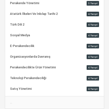
Perakende Yönetimi
3.Yarıyıl
Atatürk İlkeleri Ve İnkılap Tarihi 2
4.Yarıyıl
Türk Dili 2
4.Yarıyıl
Sosyal Medya
4.Yarıyıl
E-Perakendecilik
4.Yarıyıl
Organizasyonlarda Davranış
4.Yarıyıl
Perakendecilikte Ürün Yönetimi
4.Yarıyıl
Teknoloji Perakendeciliği
4.Yarıyıl
Satış Yönetimi
4.Yarıyıl
...