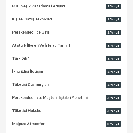
Bütünleşik Pazarlama İletişimi
2.Yarıyıl
Kişisel Satış Teknikleri
2.Yarıyıl
Perakendeciliğe Giriş
2.Yarıyıl
Atatürk İlkeleri Ve İnkılap Tarihi 1
3.Yarıyıl
Türk Dili 1
3.Yarıyıl
İkna Edici İletişim
3.Yarıyıl
Tüketici Davranışları
3.Yarıyıl
Perakendecilikte Müşteri İlişkileri Yönetimi
3.Yarıyıl
Tüketici Hukuku
3.Yarıyıl
Mağaza Atmosferi
3.Yarıyıl