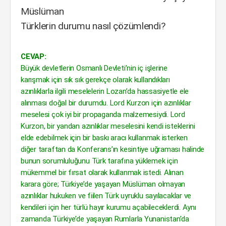
Müslüman
Türklerin durumu nasıl çözümlendi?
CEVAP:
Büyük devletlerin Osmanlı Devleti’nin iç işlerine
karışmak için sık sık gerekçe olarak kullandıkları
azınlıklarla ilgili meselelerin Lozan’da hassasiyetle ele
alınması doğal bir durumdu. Lord Kurzon için azınlıklar
meselesi çok iyi bir propaganda malzemesiydi. Lord
Kurzon, bir yandan azınlıklar meselesini kendi isteklerini
elde edebilmek için bir baskı aracı kullanmak isterken
diğer taraftan da Konferans’ın kesintiye uğraması halinde
bunun sorumluluğunu Türk tarafına yüklemek için
mükemmel bir fırsat olarak kullanmak istedi. Alınan
karara göre; Türkiye’de yaşayan Müslüman olmayan
azınlıklar hukuken ve fiilen Türk uyruklu sayılacaklar ve
kendileri için her türlü hayır kurumu açabileceklerdi. Aynı
zamanda Türkiye’de yaşayan Rumlarla Yunanistan’da