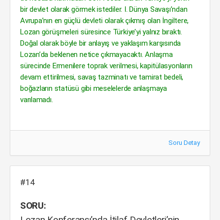
bir devlet olarak görmek istediler. I. Dünya Savaşı’ndan
Avrupa’nın en güçlü devleti olarak çıkmış olan İngiltere,
Lozan görüşmeleri süresince Türkiye’yi yalnız bıraktı.
Doğal olarak böyle bir anlayış ve yaklaşım karşısında
Lozan’da beklenen netice çıkmayacaktı. Anlaşma
sürecinde Ermenilere toprak verilmesi, kapitülasyonların
devam ettirilmesi, savaş tazminatı ve tamirat bedeli,
boğazların statüsü gibi meselelerde anlaşmaya
varılamadı.
Soru Detay
#14
SORU:
Lozan Konferansı’nda İtilaf Devletleri’nin