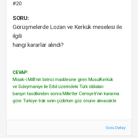
#20
SORU:
Görüşmelerde Lozan ve Kerkük meselesi ile
ilgili
hangi kararlar alındı?
CEVAP:
Misak-i Millî’nin birinci maddesine giren MusulKerkük
ve Süleymaniye ile Erbil üzerindeki Türk iddiaları
barışın tasdikinden sonra Milletler Cemiyeti’nin kararına
göre Türkiye-Irak sınırı çizilirken göz önüne alınacaktır.
Soru Detay