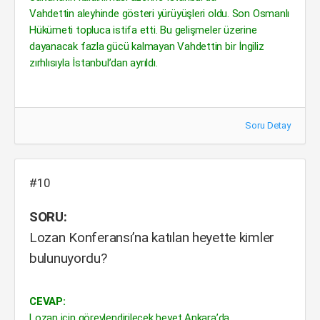
Vahdettin aleyhinde gösteri yürüyüşleri oldu. Son Osmanlı
Hükümeti topluca istifa etti. Bu gelişmeler üzerine
dayanacak fazla gücü kalmayan Vahdettin bir İngiliz
zırhlısıyla İstanbul’dan ayrıldı.
Soru Detay
#10
SORU:
Lozan Konferansı’na katılan heyette kimler
bulunuyordu?
CEVAP:
Lozan için görevlendirilecek heyet Ankara’da