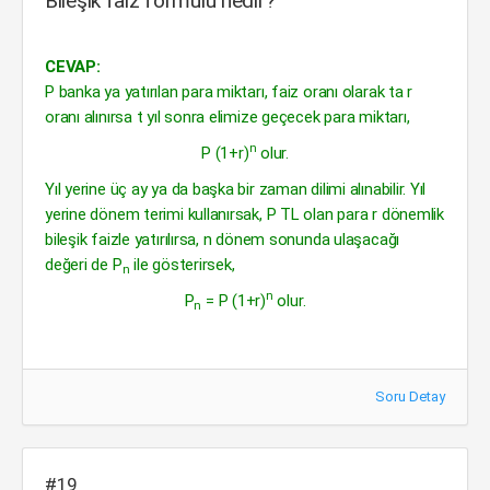
Bileşik faiz formülü nedir?
CEVAP:
P banka ya yatırılan para miktarı, faiz oranı olarak ta r
oranı alınırsa t yıl sonra elimize geçecek para miktarı,
n
P (1+r)
olur.
Yıl yerine üç ay ya da başka bir zaman dilimi alınabilir. Yıl
yerine dönem terimi kullanırsak, P TL olan para r dönemlik
bileşik faizle yatırılırsa, n dönem sonunda ulaşacağı
değeri de P
ile gösterirsek,
n
n
P
= P (1+r)
olur.
n
Soru Detay
#19