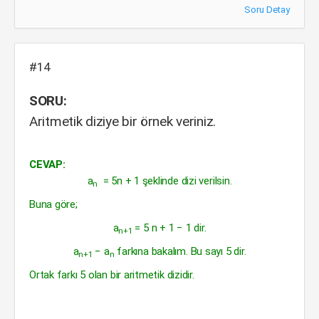
Soru Detay
#14
SORU:
Aritmetik diziye bir örnek veriniz.
CEVAP:
a
= 5n + 1 şeklinde dizi verilsin.
n
Buna göre;
a
= 5 n + 1 − 1 dir.
n+1
a
− a
farkına bakalım. Bu sayı 5 dir.
n+1
n
Ortak farkı 5 olan bir aritmetik dizidir.