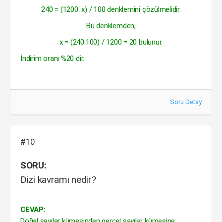
240 = (1200. x) / 100 denklemini çözülmelidir.
Bu denklemden;
x = (240.100) / 1200 = 20 bulunur.
İndirim oranı %20 dir.
Soru Detay
#10
SORU:
Dizi kavramı nedir?
CEVAP:
Doğal sayılar kümesinden gerçel sayılar kümesine,