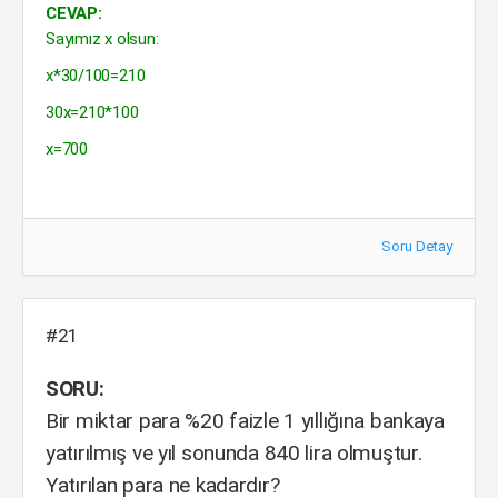
CEVAP:
Sayımız x olsun:
x*30/100=210
30x=210*100
x=700
Soru Detay
#21
SORU:
Bir miktar para %20 faizle 1 yıllığına bankaya
yatırılmış ve yıl sonunda 840 lira olmuştur.
Yatırılan para ne kadardır?