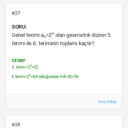
#27
SORU:
n
Genel terimi a
=2
olan geometrik dizinin 5.
n
terimi ile 6. teriminin toplamı kaçtır?
CEVAP:
5
5. terim=2
=32
6
6.terim=2
=64 olduğundan 64+32=96
Soru Detay
#28