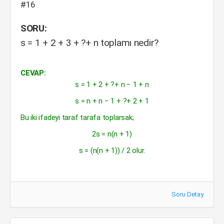
#16
SORU:
s = 1 + 2 + 3 + ?+ n toplamı nedir?
CEVAP:
s = 1 + 2 + ?+ n − 1 + n
s = n + n − 1 + ?+ 2 + 1
Bu iki ifadeyi taraf tarafa toplarsak;
2s = n(n + 1)
s = (n(n + 1)) / 2 olur.
Soru Detay