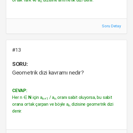
ortak fark ve a
dizisine aritmetik dizi denir.
n
Soru Detay
#13
SORU:
Geometrik dizi kavramı nedir?
CEVAP:
Her n ∈
N
için a
/ a
oranı sabit oluyorsa, bu sabit
n+1
n
orana ortak çarpan ve böyle a
dizisine geometrik dizi
n
denir.