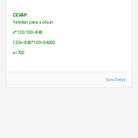
CEVAP:
Yatırılan para x olsun:
x*120/100=840
120x=840*100=84000
x=700
Soru Detay