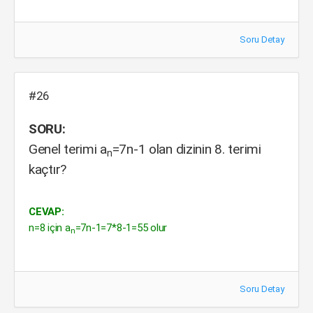
Soru Detay
#26
SORU:
Genel terimi a
=7n-1 olan dizinin 8. terimi
n
kaçtır?
CEVAP:
n=8 için a
=7n-1=7*8-1=55 olur
n
Soru Detay