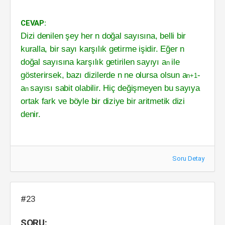
CEVAP:
Dizi denilen şey her
n
do
ğ
al sayısına, belli bir
kuralla, bir sayı karşılık getirme işidir.
E
ğ
er
n
do
ğ
al sayısına karşılık getirilen sayıyı
a
ile
n
gösterirsek, bazı di
zilerde
n
ne olursa olsun
a
-
n
+
1
a
sayısı sabit olabilir. Hiç de
ğiş
meyen
bu sayıya
n
ortak fark ve böyle bir diziye bir aritmetik dizi
denir.
Soru Detay
#23
SORU: