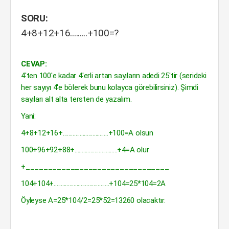
SORU:
4+8+12+16.........+100=?
CEVAP:
4'ten 100'e kadar 4'erli artan sayıların adedi 25'tir (serideki
her sayıyı 4'e bölerek bunu kolayca görebilirsiniz). Şimdi
sayıları alt alta tersten de yazalım.
Yani:
4+8+12+16+................................+100=A olsun
100+96+92+88+..............................+4=A olur
+________________________________
104+104+.......................................+104=25*104=2A
Öyleyse A=25*104/2=25*52=13260 olacaktır.