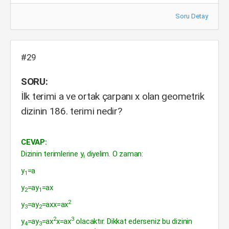
Soru Detay
#29
SORU:
İlk terimi a ve ortak çarpanı x olan geometrik
dizinin 186. terimi nedir?
CEVAP:
Dizinin terimlerine y
diyelim. O zaman:
i
y
=a
1
y
=ay
=ax
2
1
2
y
=ay
=axx=ax
3
2
2
3
y
=ay
=ax
x=ax
olacaktır. Dikkat ederseniz bu dizinin
4
3