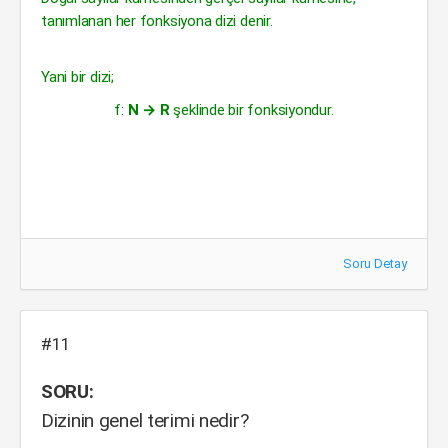
tanımlanan her fonksiyona dizi denir.
Yani bir dizi;
f:
N → R
şeklinde bir fonksiyondur.
Soru Detay
#11
SORU:
Dizinin genel terimi nedir?