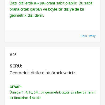
Bazı dizilerde
a
a
oranı sabit olabilir. Bu sabit
n
+
1/
n
orana ortak çarpan ve
böy
le bir diziye de bir
geometrik dizi denir.
Soru Detay
#25
SORU:
Geometrik dizilere bir örnek veriniz.
CEVAP:
Örneğin 1, 4, 16, 64.... bir geometrik dizidir zira her bir terim
bir öncekinin 4 katıdır.