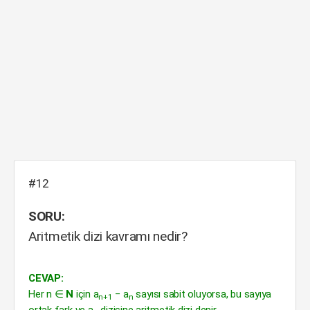
#12
SORU:
Aritmetik dizi kavramı nedir?
CEVAP:
Her n ∈
N
için a
− a
sayısı sabit oluyorsa, bu sayıya
n+1
n