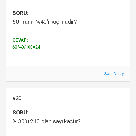
SORU:
60 liranın %40'ı kaç liradır?
CEVAP:
60*40/100=24
Soru Detay
#20
SORU:
% 30'u 210 olan sayı kaçtır?