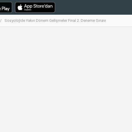
Sosyolojide Yakın Dönem Gelişmeler Final 2. Deneme Sınavı