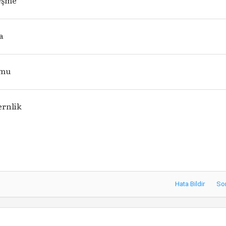
eşme
a
umu
rnlik
Hata Bildir
So