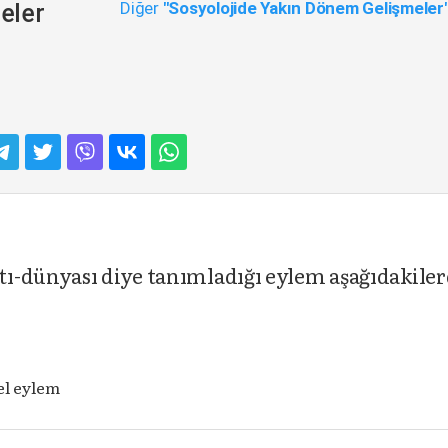
Diğer
"Sosyolojide Yakın Dönem Gelişmeler
eler
ı-dünyası diye tanımladığı eylem aşağıdakile
el eylem