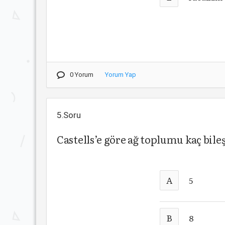
0 Yorum
Yorum Yap
5.Soru
Castells’e göre ağ toplumu kaç bil
A
5
B
8