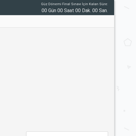
Güz Dönemi Final Sınavı İçin Kalan Süre:
00 Gün 00 Saat 00 Dak. 00 San.