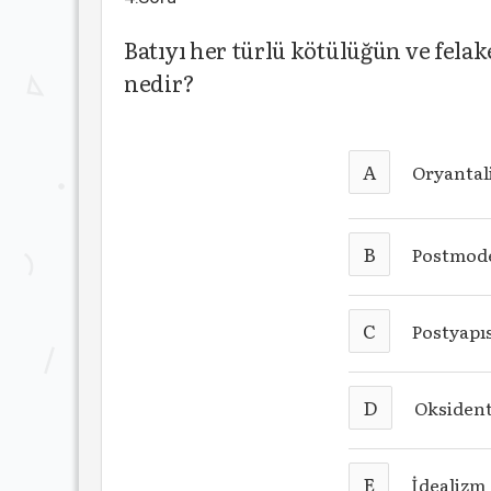
Batıyı her türlü kötülüğün ve fela
nedir?
A
Oryantal
B
Postmod
C
Postyapıs
D
Oksiden
E
İdealizm