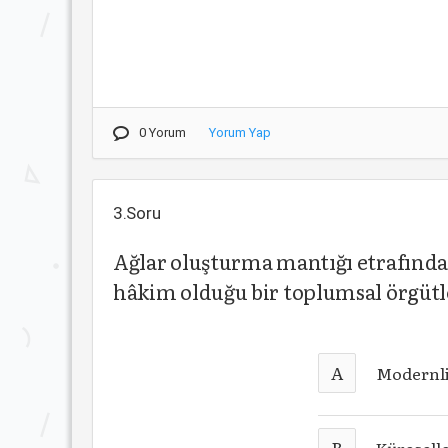
0 Yorum
Yorum Yap
3.Soru
Ağlar oluşturma mantığı etrafında 
hâkim olduğu bir toplumsal örgütl
A
Modernl
B