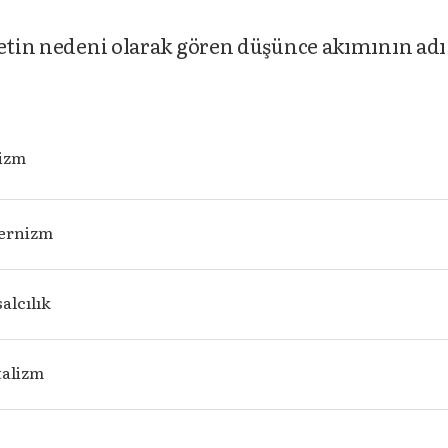
ketin nedeni olarak gören düşünce akımının adı
izm
ernizm
alcılık
talizm