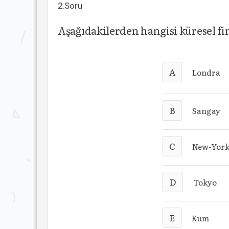
2.Soru
Aşağıdakilerden hangisi küresel fin
A
Londra
B
Sangay
C
New-Yor
D
Tokyo
E
Kum