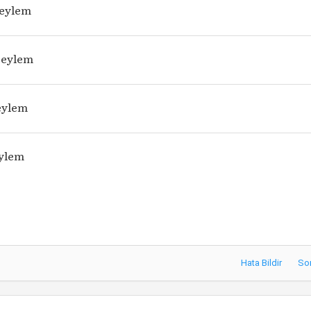
 eylem
k eylem
eylem
eylem
Hata Bildir
So