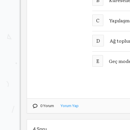
Küresell
C
Yapılaşm
D
Ağ topl
E
Geç mode
0 Yorum
Yorum Yap
4.Soru