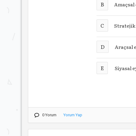
B
Amaçsal
C
Strateji
D
Araçsal 
E
Siyasal 
0 Yorum
Yorum Yap