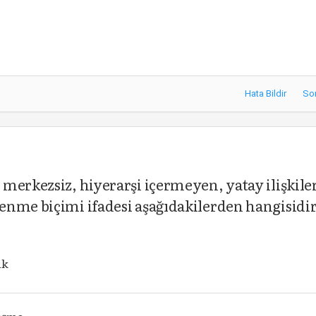
Hata Bildir
So
merkezsiz, hiyerarşi içermeyen, yatay ilişkile
enme biçimi ifadesi aşağıdakilerden hangisidi
ik