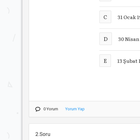
C
31 Ocak 
D
30 Nisan
E
13 Şubat 
0 Yorum
Yorum Yap
2.Soru