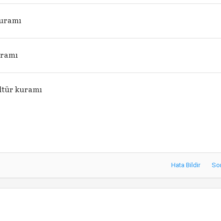
uramı
uramı
ltür kuramı
Hata Bildir
So