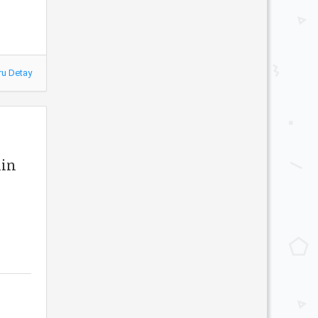
ru Detay
nin