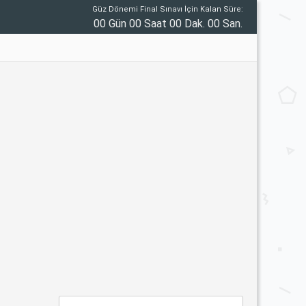
Güz Dönemi Final Sınavı İçin Kalan Süre:
00 Gün 00 Saat 00 Dak. 00 San.