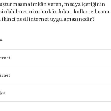
oluşturmasına imkân veren, medya içeriğinin
si olabilmesini mümkün kılan, kullanıcılarına
 ikinci nesil internet uygulaması nedir?
si
ternet
ternet
dya