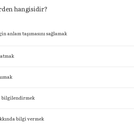
rden hangisidir?
için anlam taşımasını sağlamak
satmak
nımak
i bilgilendirmek
kkında bilgi vermek