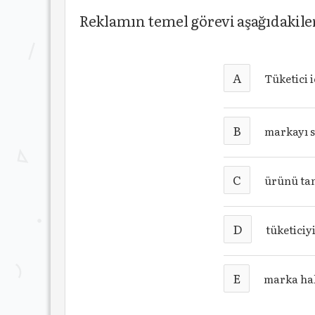
Reklamın temel görevi aşağıdakile
A
Tüketici 
B
markayı 
C
ürünü ta
D
tüketiciy
E
marka ha