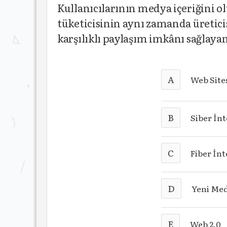
Kullanıcılarının medya içeriğini 
tüketicisinin aynı zamanda üretici
karşılıklı paylaşım imkânı sağlayan
A
Web Site
B
Siber İn
C
Fiber İn
D
Yeni Me
E
Web 2.0