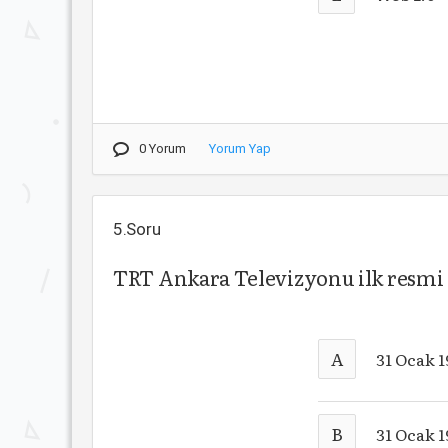
0 Yorum
Yorum Yap
5.Soru
TRT Ankara Televizyonu ilk resmi 
A
31 Ocak 
B
31 Ocak 