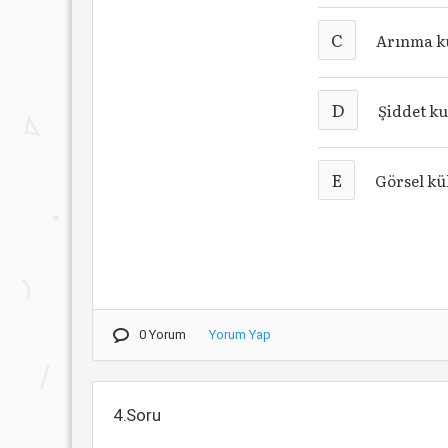
C
Arınma k
D
Şiddet k
E
Görsel kü
0 Yorum
Yorum Yap
4.Soru