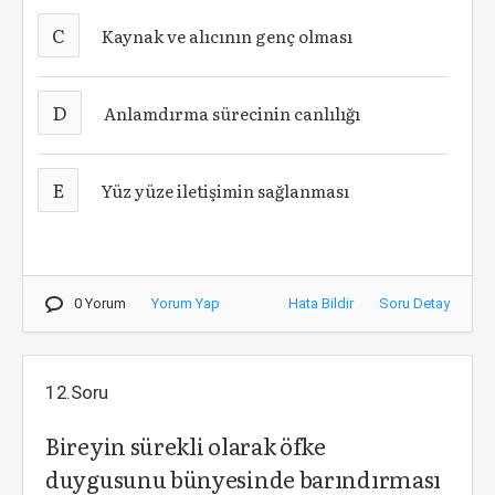
C
Kaynak ve alıcının genç olması
D
Anlamdırma sürecinin canlılığı
E
Yüz yüze iletişimin sağlanması
0 Yorum
Yorum Yap
Hata Bildir
Soru Detay
12.Soru
Bireyin sürekli olarak öfke
duygusunu bünyesinde barındırması