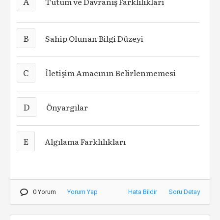
A
Tutum ve Davranış Farklılıkları
B
Sahip Olunan Bilgi Düzeyi
C
İletişim Amacının Belirlenmemesi
D
Önyargılar
E
Algılama Farklılıkları
0 Yorum
Yorum Yap
Hata Bildir
Soru Detay