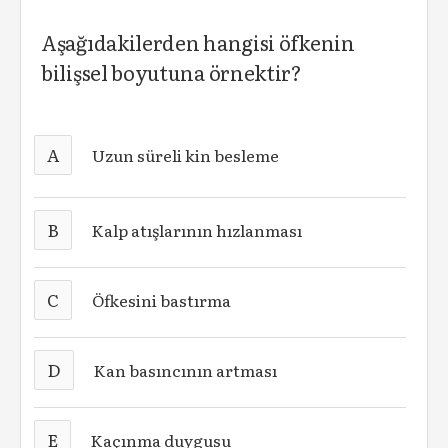
Aşağıdakilerden hangisi öfkenin
bilişsel boyutuna örnektir?
A
Uzun süreli kin besleme
B
Kalp atışlarının hızlanması
C
Öfkesini bastırma
D
Kan basıncının artması
E
Kaçınma duygusu