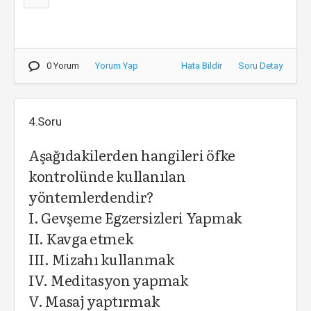
0 Yorum
Yorum Yap
Hata Bildir
Soru Detay
4.Soru
Aşağıdakilerden hangileri öfke
kontrolünde kullanılan
yöntemlerdendir?
I. Gevşeme Egzersizleri Yapmak
II. Kavga etmek
III. Mizahı kullanmak
IV. Meditasyon yapmak
V. Masaj yaptırmak