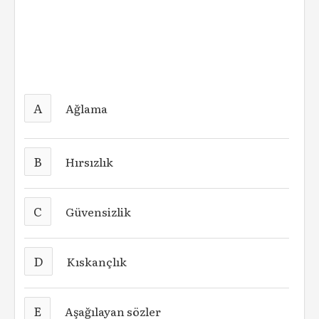
A
Ağlama
B
Hırsızlık
C
Güvensizlik
D
Kıskançlık
E
Aşağılayan sözler