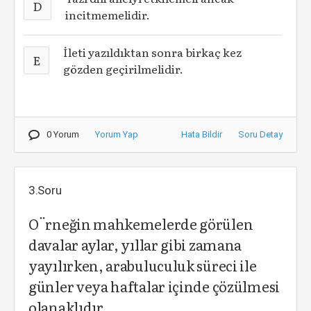
D
incitmemelidir.
İleti yazıldıktan sonra birkaç kez
E
gözden geçirilmelidir.
0 Yorum
Yorum Yap
Hata Bildir
Soru Detay
3.Soru
O¨rneğin mahkemelerde görülen
davalar aylar, yıllar gibi zamana
yayılırken, arabuluculuk süreci ile
günler veya haftalar içinde çözülmesi
olanaklıdır.