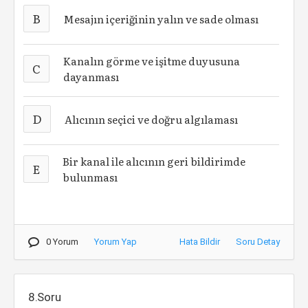
B
Mesajın içeriğinin yalın ve sade olması
Kanalın görme ve işitme duyusuna
C
dayanması
D
Alıcının seçici ve doğru algılaması
Bir kanal ile alıcının geri bildirimde
E
bulunması
0 Yorum
Yorum Yap
Hata Bildir
Soru Detay
8.Soru