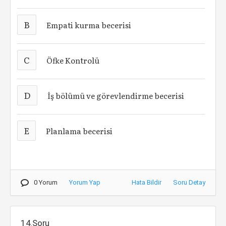
B
Empati kurma becerisi
C
Öfke Kontrolü
D
İş bölümü ve görevlendirme becerisi
E
Planlama becerisi
0 Yorum
Yorum Yap
Hata Bildir
Soru Detay
14.Soru