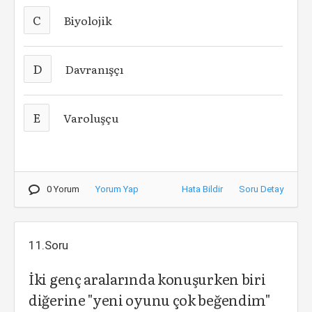
C
Biyolojik
D
Davranışçı
E
Varoluşçu
0 Yorum
Yorum Yap
Hata Bildir
Soru Detay
11.Soru
İki genç aralarında konuşurken biri
diğerine "yeni oyunu çok beğendim"