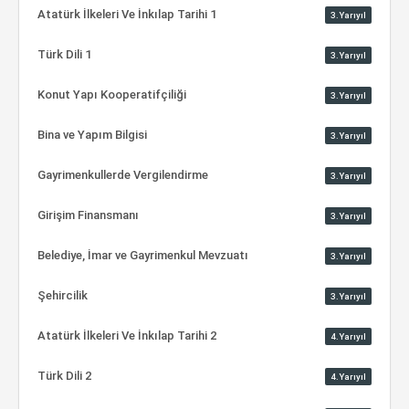
Atatürk İlkeleri Ve İnkılap Tarihi 1
3.Yarıyıl
Türk Dili 1
3.Yarıyıl
Konut Yapı Kooperatifçiliği
3.Yarıyıl
Bina ve Yapım Bilgisi
3.Yarıyıl
Gayrimenkullerde Vergilendirme
3.Yarıyıl
Girişim Finansmanı
3.Yarıyıl
Belediye, İmar ve Gayrimenkul Mevzuatı
3.Yarıyıl
Şehircilik
3.Yarıyıl
Atatürk İlkeleri Ve İnkılap Tarihi 2
4.Yarıyıl
Türk Dili 2
4.Yarıyıl