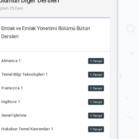
ölümün Diğer Dersleri
plam 35 Ders
Emlak ve Emlak Yönetimi Bölümü Bütün
Dersleri
Almanca 1
1.Yarıyıl
Temel Bilgi Teknolojileri 1
1.Yarıyıl
Fransızca 1
1.Yarıyıl
Ingilizce 1
1.Yarıyıl
Genel İşletme
1.Yarıyıl
Hukukun Temel Kavramları 1
1.Yarıyıl