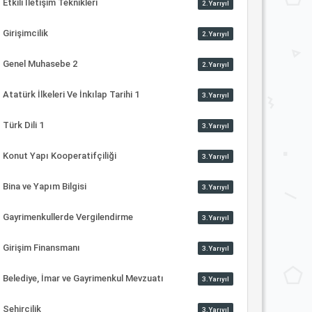
Etkili İletişim Teknikleri
2.Yarıyıl
Girişimcilik
2.Yarıyıl
Genel Muhasebe 2
2.Yarıyıl
Atatürk İlkeleri Ve İnkılap Tarihi 1
3.Yarıyıl
Türk Dili 1
3.Yarıyıl
Konut Yapı Kooperatifçiliği
3.Yarıyıl
Bina ve Yapım Bilgisi
3.Yarıyıl
Gayrimenkullerde Vergilendirme
3.Yarıyıl
Girişim Finansmanı
3.Yarıyıl
Belediye, İmar ve Gayrimenkul Mevzuatı
3.Yarıyıl
Şehircilik
3.Yarıyıl