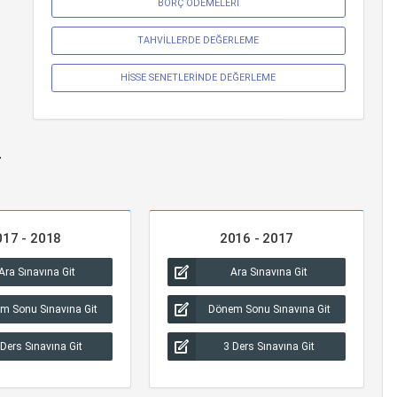
BORÇ ÖDEMELERİ
TAHVİLLERDE DEĞERLEME
HİSSE SENETLERİNDE DEĞERLEME
r
017 - 2018
2016 - 2017
Ara Sınavına Git
Ara Sınavına Git
m Sonu Sınavına Git
Dönem Sonu Sınavına Git
 Ders Sınavına Git
3 Ders Sınavına Git