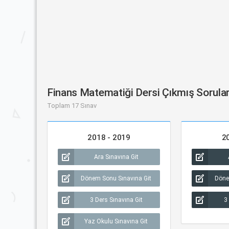
Finans Matematiği Dersi Çıkmış Sorula
Toplam 17 Sınav
2018 - 2019
2
Ara Sınavına Git
Dönem Sonu Sınavına Git
Döne
3 Ders Sınavına Git
3
Yaz Okulu Sınavına Git