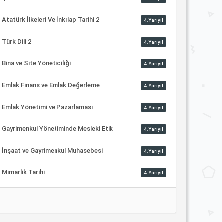
Atatürk İlkeleri Ve İnkılap Tarihi 2
4.Yarıyıl
Türk Dili 2
4.Yarıyıl
Bina ve Site Yöneticiliği
4.Yarıyıl
Emlak Finans ve Emlak Değerleme
4.Yarıyıl
Emlak Yönetimi ve Pazarlaması
4.Yarıyıl
Gayrimenkul Yönetiminde Mesleki Etik
4.Yarıyıl
İnşaat ve Gayrimenkul Muhasebesi
4.Yarıyıl
Mimarlik Tarihi
4.Yarıyıl
...