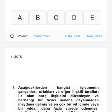
A
B
C
D
E
0 Yorum
Yorum Yap
Hata Bildir
Soru Detay
7.Soru