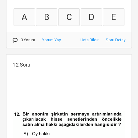
A
B
C
D
E
0 Yorum
Yorum Yap
Hata Bildir
Soru Detay
12.Soru