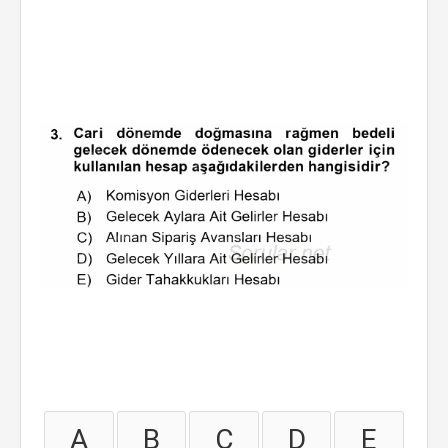
A
B
C
D
E