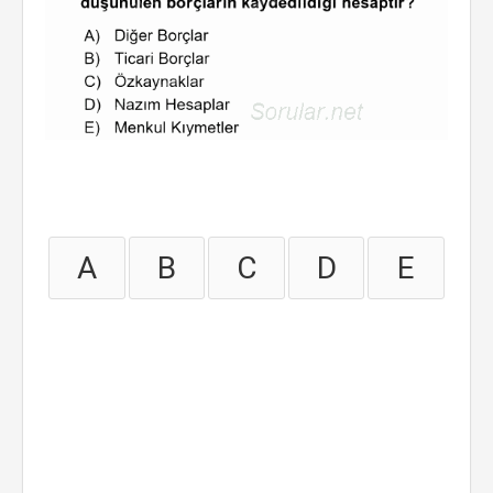
A
B
C
D
E