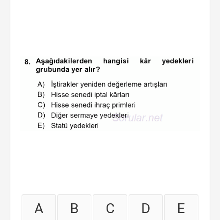
A
B
C
D
E