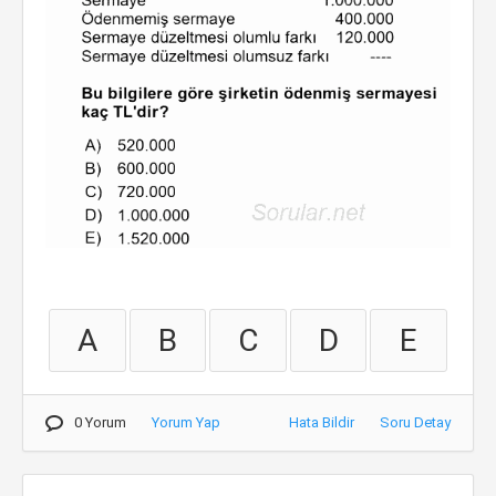
A
B
C
D
E
0 Yorum
Yorum Yap
Hata Bildir
Soru Detay