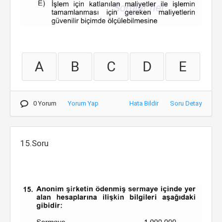
A
B
C
D
E
0 Yorum
Yorum Yap
Hata Bildir
Soru Detay
15.Soru