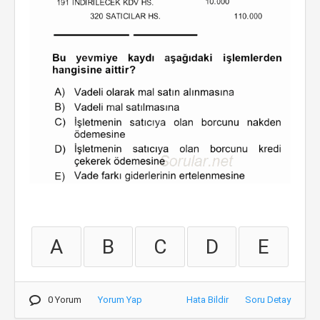
A
B
C
D
E
0 Yorum
Yorum Yap
Hata Bildir
Soru Detay