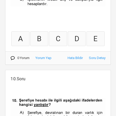
A
B
C
D
E
0 Yorum
Yorum Yap
Hata Bildir
Soru Detay
10.Soru