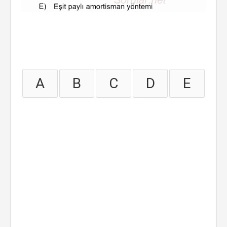
A
B
C
D
E