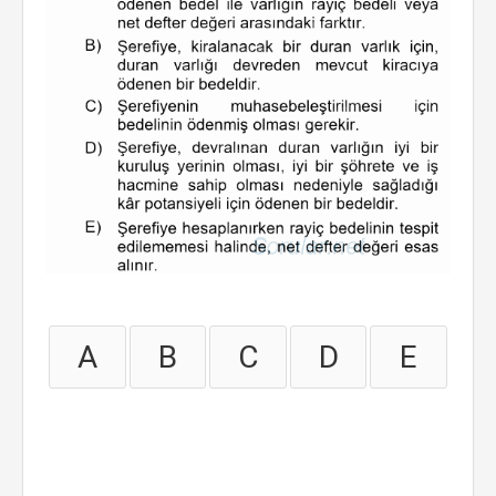
A
B
C
D
E