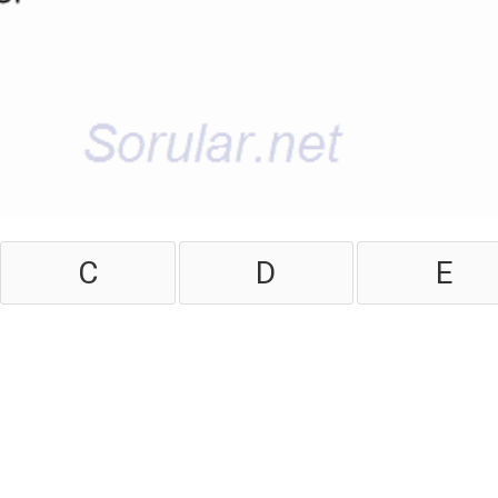
C
D
E