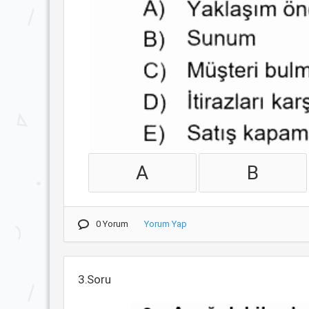
A
B
0 Yorum
Yorum Yap
3.Soru