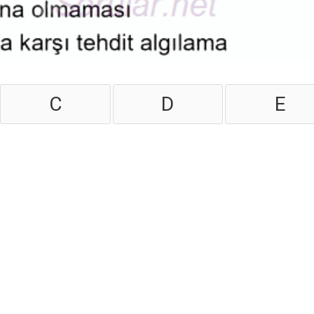
C
D
E