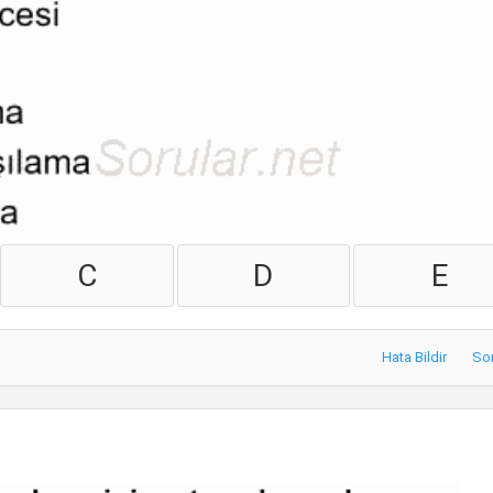
C
D
E
Hata Bildir
So