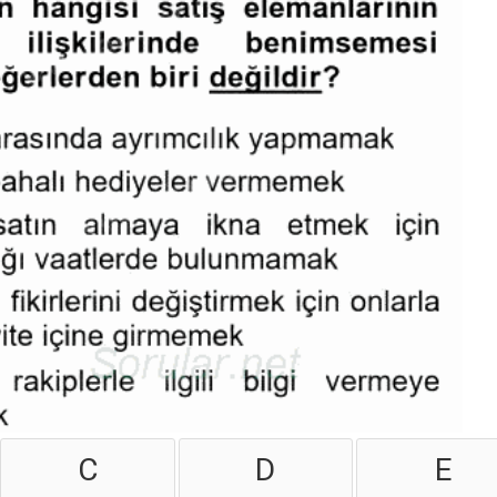
C
D
E