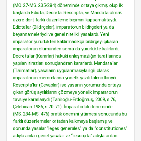
(MÖ. 27-MS. 235/284) döneminde ortaya çıkmış olup ilk
başlarda Edicta, Decreta, Rescripta, ve Mandata olmak
üzere dört farklı düzenleme biçimini kapsamaktaydı.
Edicta’lar (Bildirgeler), imparatorun bildirgeleri ya da
beyannameleriydi ve genel nitelikli yasalardı. Yeni
imparator yürürlükten kaldırmadıkça bildirgeyi çıkaran
imparatorun ölümünden sonra da yürürlükte kalırlardı.
Decreta’lar (Kararlar) hukuki anlaşmazlığın taraflarınca
yapılan itirazları sonuçlandıran kararlardı. Mandata’lar
(Talimatlar), yasaların uygulanmasıyla ilgili olarak
imparatorun memurlarına yönelik yazılı talimatlarıydı.
Rescripta’lar (Cevaplar) ise yasanın yorumunda ortaya
çıkan görüş ayrılıklarını çözmeye yönelik imparatorun
tavsiye kararlarıydı (Tahiroğlu-Erdoğmuş, 2009, s.76,
Çelebican 1986, s.70-71). İmparatorluk döneminde
(MS. 284-MS. 476) pratik önemini yitirmesi sonucunda bu
farklı düzenlemeler ortadan kalkmaya başlamış ve
sonunda yasalar “leges generales” ya da “constitutiones”
adıyla anılan genel yasalar ve “rescripta” adıyla anılan