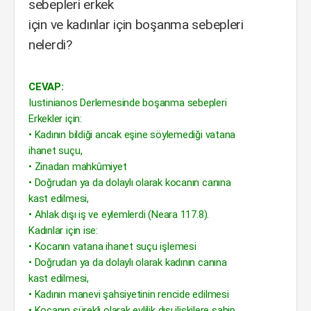
sebepleri erkek
için ve kadınlar için boşanma sebepleri
nelerdi?
CEVAP:
Iustinianos Derlemesinde boşanma sebepleri
Erkekler için:
• Kadının bildiği ancak eşine söylemediği vatana
ihanet suçu,
• Zinadan mahkûmiyet
• Doğrudan ya da dolaylı olarak kocanın canına
kast edilmesi,
• Ahlak dışı iş ve eylemlerdi (Neara 117.8).
Kadınlar için ise:
• Kocanın vatana ihanet suçu işlemesi
• Doğrudan ya da dolaylı olarak kadının canına
kast edilmesi,
• Kadının manevi şahsiyetinin rencide edilmesi
• Kocanın sürekli olarak evlilik dışı ilişkilere sahip