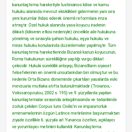
kanunlaştırma hareketiyle İustinianos kilise ve kamu
hukuku alanında mevcut eksiklikleri gidermenin yanı sıra
yeni kurumlar ihdas ederek önemli reformlara imza
atmıştır. Özel hukuk alanında yasa koyucu iradenin
dikkati (kilisenin etkisi nedeniyle) öncelikle aile hukukuna
yönelmiş ve sırasıyla şahsın hukuku, eşya hukuku ve
miras hukuku konularında düzenlemeler yapılmıştır. Tüm
kanunlaştırma hareketlerinde Bizanslı kanun koyucunun,
Roma hukukunun sürekliliğine yaptığı vurgu dikkat
çekicidir. Hukuki süreklilik anlayışı, BizanslIların siyaset
felsefelerinin en önemli unsurlarından biri olmuştur ve bu
nedenle Orta Bizans döneminde çıkartılan yasalarda eski
mevzuata mutlaka atıfta bulunulmaktadır (Troianos,-
Velissaropoulou, 2002 s. 195) ve 9. yüzyıllarda yapılan
kanunlaştırmalar sırasında anlaşılmasında ve tedarikinde
zorluk çekilen Corpus Iuris Civilis’in ve imparatorluk
emirnamelerinin özgün Latince metinlerine başvurmaktan
ziyade özellikle 6. yüzyıla ait Yunanca özetleri, açıklayıcı
ve yorumlayıcı metinleri kullanıldı. Kanunlaştırma