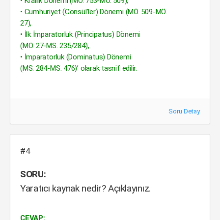
• Krallık Dönemi (MÖ. 753-MÖ. 509),
• Cumhuriyet (Consül’ler) Dönemi (MÖ. 509-MÖ.
27),
• İlk İmparatorluk (Principatus) Dönemi
(MÖ. 27-MS. 235/284),
• İmparatorluk (Dominatus) Dönemi
(MS. 284-MS. 476)’ olarak tasnif edilir.
Soru Detay
#4
SORU:
Yaratıcı kaynak nedir? Açıklayınız.
CEVAP: