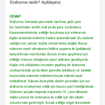
Drahoma nedir? Açıklayınız.
CEVAP:
Drahoma: Damada yani erkek tarafına, gelin yani
kız tarafından verilen mal ya da para. İustinianos
Kanunnamelerinde, evliliğin kurulması için evlenecek
kişiler arasında evlenme iradesi aranmaktadır. Bu iradenin
varlığını her zaman teşhis etmek kolay değildi. Bunun
evlenme niyeti olmaksızın birlikte yaşama ile (pallakeia)
karıştırılması mümkündü. Bunun önüne geçilmesi için
evliliğin mevcut olduğunun ispat edilmesi gerekiyordu.
Kişiler evli olduklarını önceden yapılmış bir drahoma
sözleşmesiyle ya da kilise görevlisi (ekdikos) ve tanıklar
huzurunda evlenme iradelerini beyan ederek ispat
edebilirlerdi. Yüksek düzeydeki devlet görevlileri için ise
drahoma sözleşmesi evlilik için kurucu şart niteliğindeydi.
Sekizinci yüzyılın başında imparator VI. Leon kilisenin
talebi üzerine bir emirname ile evlilik için dini nikâhı
zorunlu hale getirmiştir. Ancak evliliğe engel durumların