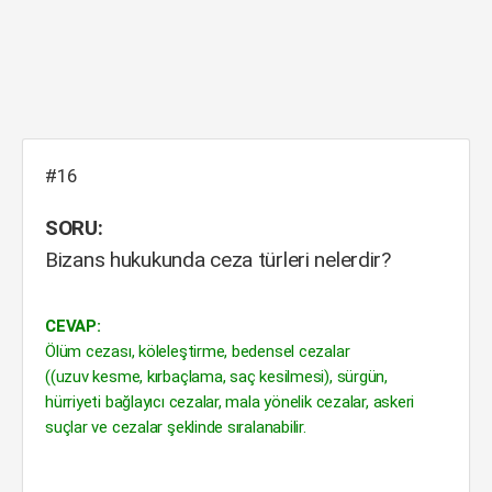
#16
SORU:
Bizans hukukunda ceza türleri nelerdir?
CEVAP:
Ölüm cezası, köleleştirme, bedensel cezalar
((uzuv kesme, kırbaçlama, saç kesilmesi), sürgün,
hürriyeti bağlayıcı cezalar, mala yönelik cezalar, askeri
suçlar ve cezalar şeklinde sıralanabilir.