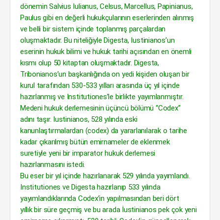
dönemin Salvius Iulianus, Celsus, Marcellus, Papinianus,
Paulus gibi en değerli hukukçularının eserlerinden alınmış
ve belli bir sistem içinde toplanmış parçalardan
oluşmaktadır. Bu niteliğiyle Digesta, Iustinianos’un
eserinin hukuk bilimi ve hukuk tarihi açısından en önemli
kısmı olup 50 kitaptan oluşmaktadır. Digesta,
Tribonianos’un başkanlığında on yedi kişiden oluşan bir
kurul tarafından 530-533 yılları arasında üç yıl içinde
hazırlanmış ve Institutiones’le birlikte yayımlanmıştır.
Medeni hukuk derlemesinin üçüncü bölümü “Codex”
adını taşır. Iustinianos, 528 yılında eski
kanunlaştırmalardan (codex) da yararlanılarak o tarihe
kadar çıkarılmış bütün emirnameler de eklenmek
suretiyle yeni bir imparator hukuk derlemesi
hazırlanmasını istedi.
Bu eser bir yıl içinde hazırlanarak 529 yılında yayımlandı.
Institutiones ve Digesta hazırlanıp 533 yılında
yayımlandıklarında Codex’in yapılmasından beri dört
yıllık bir süre geçmiş ve bu arada İustinianos pek çok yeni