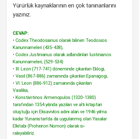
Yürürlük kaynaklarının en çok tanınanlarını
yazınız.
CEVAP:
• Codex Theodosianus olarak bilinen Teodosios
Kanunnameleri (435-438),
• Codex Justinianus olarak adlandırılan İustinianos
Kanunnameleri, (529-534)
• III. Leon (717-741) döneminde çıkarılan Eklogi,
• Vasil (867-886) zamanında çıkarılan Epanagogi,
• VI. Leon (886-912) zamanında çıkarılan
Vasilika,
• Konstantinos Armenopulos (1320-1380)
tarafından 1354 yılında yazılan ve altı kitaptan
oluştuğu için Eksavivlos adını alan ve 1946 yılma
kadar Yunanistan’da da uygulanmış olan Yasalar
Elkitabı (Proheiron Nomon) olarak sı-
ralayabiliriz.