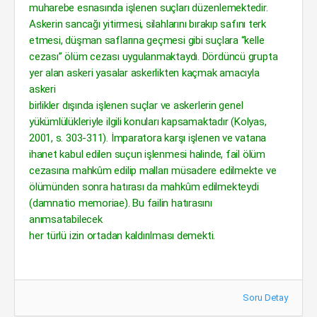
muharebe esnasında işlenen suçları düzenlemektedir.
Askerin sancağı yitirmesi, silahlarını bırakıp safını terk
etmesi, düşman saflarına geçmesi gibi suçlara “kelle
cezası” ölüm cezası uygulanmaktaydı. Dördüncü grupta
yer alan askeri yasalar askerlikten kaçmak amacıyla
askeri
birlikler dışında işlenen suçlar ve askerlerin genel
yükümlülükleriyle ilgili konuları kapsamaktadır (Kolyas,
2001, s. 303-311). İmparatora karşı işlenen ve vatana
ihanet kabul edilen suçun işlenmesi halinde, fail ölüm
cezasına mahkûm edilip malları müsadere edilmekte ve
ölümünden sonra hatırası da mahkûm edilmekteydi
(damnatio memoriae). Bu failin hatırasını
anımsatabilecek
her türlü izin ortadan kaldırılması demekti.
Soru Detay