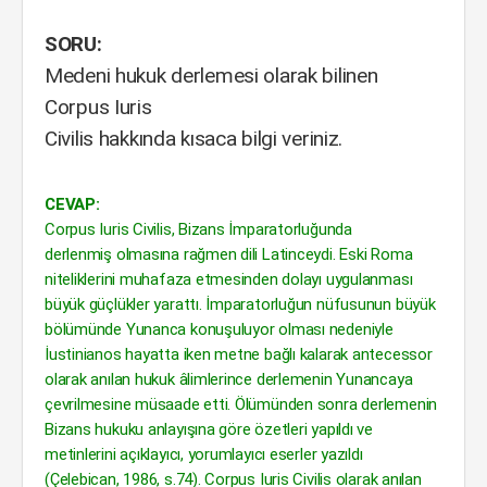
SORU:
Medeni hukuk derlemesi olarak bilinen
Corpus Iuris
Civilis hakkında kısaca bilgi veriniz.
CEVAP:
Corpus Iuris Civilis, Bizans İmparatorluğunda
derlenmiş olmasına rağmen dili Latinceydi. Eski Roma
niteliklerini muhafaza etmesinden dolayı uygulanması
büyük güçlükler yarattı. İmparatorluğun nüfusunun büyük
bölümünde Yunanca konuşuluyor olması nedeniyle
İustinianos hayatta iken metne bağlı kalarak antecessor
olarak anılan hukuk âlimlerince derlemenin Yunancaya
çevrilmesine müsaade etti. Ölümünden sonra derlemenin
Bizans hukuku anlayışına göre özetleri yapıldı ve
metinlerini açıklayıcı, yorumlayıcı eserler yazıldı
(Çelebican, 1986, s.74). Corpus Iuris Civilis olarak anılan