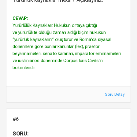
CEVAP:
Yürürlülük Kaynakları: Hukukun ortaya çıktığı
ve yürürlükte olduğu zaman aldığı biçim hukukun
“yürürlük kaynaklarını” oluşturur ve Roma'da siyasal
dönemlere göre bunlar kanunlar (lex), praetor
beyannameleri, senato kararları, imparator emirnameleri
ve iustinianos döneminde Corpus luris Civilis'in
bölümleridir.
Soru Detay
#6
SORU: