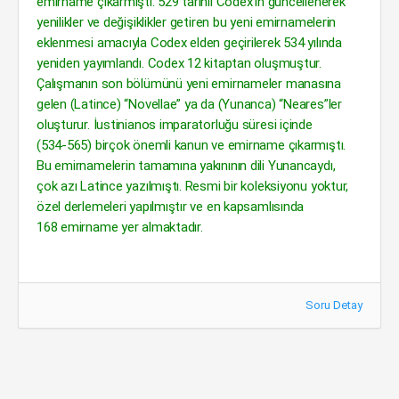
emirname çıkarmıştı. 529 tarihli Codex’in güncellenerek
yenilikler ve değişiklikler getiren bu yeni emirnamelerin
eklenmesi amacıyla Codex elden geçirilerek 534 yılında
yeniden yayımlandı. Codex 12 kitaptan oluşmuştur.
Çalışmanın son bölümünü yeni emirnameler manasına
gelen (Latince) “Novellae” ya da (Yunanca) “Neares”ler
oluşturur. İustinianos imparatorluğu süresi içinde
(534-565) birçok önemli kanun ve emirname çıkarmıştı.
Bu emirnamelerin tamamına yakınının dili Yunancaydı,
çok azı Latince yazılmıştı. Resmi bir koleksiyonu yoktur,
özel derlemeleri yapılmıştır ve en kapsamlısında
168 emirname yer almaktadır.
Soru Detay