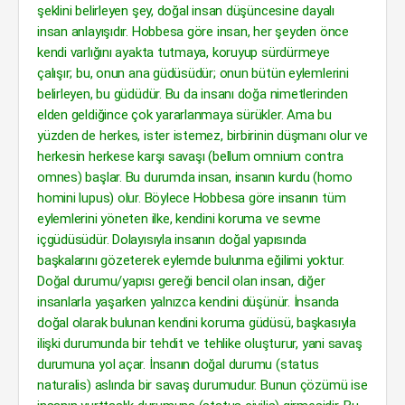
şeklini belirleyen şey, doğal insan düşüncesine dayalı
insan anlayışıdır. Hobbesa göre insan, her şeyden önce
kendi varlığını ayakta tutmaya, koruyup sürdürmeye
çalışır; bu, onun ana güdüsüdür; onun bütün eylemlerini
belirleyen, bu güdüdür. Bu da insanı doğa nimetlerinden
elden geldiğince çok yararlanmaya sürükler. Ama bu
yüzden de herkes, ister istemez, birbirinin düşmanı olur ve
herkesin herkese karşı savaşı (bellum omnium contra
omnes) başlar. Bu durumda insan, insanın kurdu (homo
homini lupus) olur. Böylece Hobbesa göre insanın tüm
eylemlerini yöneten ilke, kendini koruma ve sevme
içgüdüsüdür. Dolayısıyla insanın doğal yapısında
başkalarını gözeterek eylemde bulunma eğilimi yoktur.
Doğal durumu/yapısı gereği bencil olan insan, diğer
insanlarla yaşarken yalnızca kendini düşünür. İnsanda
doğal olarak bulunan kendini koruma güdüsü, başkasıyla
ilişki durumunda bir tehdit ve tehlike oluşturur, yani savaş
durumuna yol açar. İnsanın doğal durumu (status
naturalis) aslında bir savaş durumudur. Bunun çözümü ise