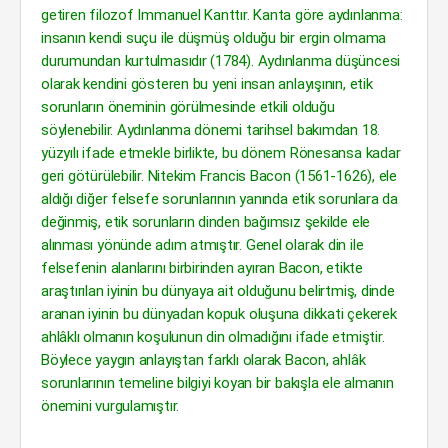
getiren filozof Immanuel Kanttır. Kanta göre aydınlanma:
insanın kendi suçu ile düşmüş olduğu bir ergin olmama
durumundan kurtulmasıdır (1784). Aydınlanma düşüncesi
olarak kendini gösteren bu yeni insan anlayışının, etik
sorunların öneminin görülmesinde etkili olduğu
söylenebilir. Aydınlanma dönemi tarihsel bakımdan 18.
yüzyılı ifade etmekle birlikte, bu dönem Rönesansa kadar
geri götürülebilir. Nitekim Francis Bacon (1561-1626), ele
aldığı diğer felsefe sorunlarının yanında etik sorunlara da
değinmiş, etik sorunların dinden bağımsız şekilde ele
alınması yönünde adım atmıştır. Genel olarak din ile
felsefenin alanlarını birbirinden ayıran Bacon, etikte
araştırılan iyinin bu dünyaya ait olduğunu belirtmiş, dinde
aranan iyinin bu dünyadan kopuk oluşuna dikkati çekerek
ahlâklı olmanın koşulunun din olmadığını ifade etmiştir.
Böylece yaygın anlayıştan farklı olarak Bacon, ahlâk
sorunlarının temeline bilgiyi koyan bir bakışla ele almanın
önemini vurgulamıştır.