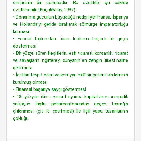
olmasının bir sonucudur. Bu özellikler şu şekilde
özetlenebilir (Küçükkalay, 1997):
• Donanma gücünün büyüklüğü nedeniyle Fransa, İspanya
ve Hollanda’yı geride bırakarak sömürge imparatorluğu
kurması
• Feodal toplumdan ticari topluma başarılı bir geçiş
göstermesi
• Bir yüzyıl süren keşiflerin, esir ticareti, korsanlık, ticaret
ve savaşların İngiltere’yi dünyanın en zengin ülkesi hâline
getirmesi
• İcatları tespit eden ve koruyan millî bir patent sisteminin
kurulmuş olması
• Finansal başarıya saygı göstermesi
• 18. yüzyılın ikinci yarısı boyunca kapitalizme sempatik
yaklaşan İngiliz parlamentosundan geçen toprağın
çitlenmesi (çit ile çevrilmesi) ile ilgili yasa tasarılarının
çokluğu