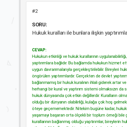
#2
SORU:
Hukuk kuralları ile bunlara ilişkin yaptırı
CEVAP:
Hukukun etkinliği ve hukuk kurallarının uygulanabilirli
yaptırımlara bağlıdır. Bu bağlamda hukukun hizmet et
uygun davranmalarıyla gerçekleştirilebilir. Bireyleri hu
öngörülen yaptırımlardır. Gerçekten de devlet yaptırı
bağlanmamış bir hukuk kuralının ihlali giderek artar ve 
herhangi bir kural ve yaptırım sistemi olmaksızın da 
hukuk dünyasında çok etkin değillerdir. Kuralların ol
olduğu bir dünyanın olabilirliği, kulağa çok hoş gelmekl
öteye geçememektedir. Nitekim bugüne kadar, hukuku v
yaşamayı başaran orta ölçekli bir toplum örneği bile g
kurallarının bağlanmış olduğu yaptırımlar, bireylerin