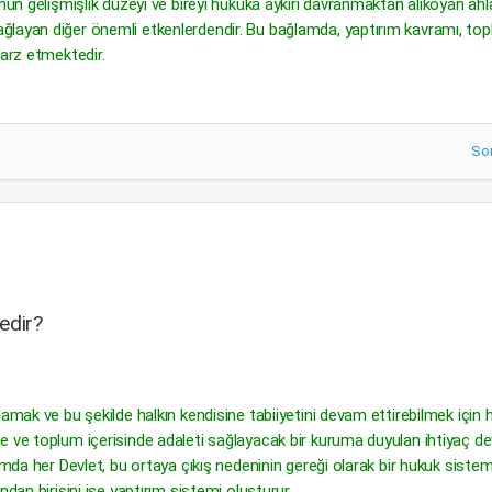
mun gelişmişlik düzeyi ve bireyi hukuka aykırı davranmaktan alıkoyan ahl
ğlayan diğer önemli etkenlerdendir. Bu bağlamda, yaptırım kavramı, to
 arz etmektedir.
So
edir?
lamak ve bu şekilde halkın kendisine tabiiyetini devam ettirebilmek için 
e ve toplum içerisinde adaleti sağlayacak bir kuruma duyulan ihtiyaç de
amda her Devlet, bu ortaya çıkış nedeninin gereği olarak bir hukuk siste
dan birisini ise yaptırım sistemi oluşturur.