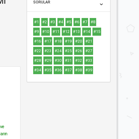
MI
SORULAR
#1
#2
#3
#4
#5
#6
#7
#8
#9
#10
#11
#12
#13
#14
#15
#16
#17
#18
#19
#20
#21
#22
#23
#24
#25
#26
#27
#28
#29
#30
#31
#32
#33
#34
#35
#36
#37
#38
#39
 ve
ların