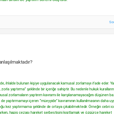
So
anlaşılmaktadır?
linde, ihlalde bulunan kişiye uygulanacak kamusal zorlamayı ifade eder. Ya
 zorla yaptırma” şeklinde bir içeriğe sahiptir. Bu nedenle hukuk kurallarının
usal zorlamaların yaptırım kavramı ile karşılanamayacağını düşünen ba
m de yaptırmamayı içeren “müeyyide” kavramının kullanılmasının daha u
çoğu kez yaptırmama şeklinde de ortaya çıkabilmektedir. Örneğin cebri ic
arken, hapis cezası hareket serbestisini kısıtlamak ve özgürce hareket