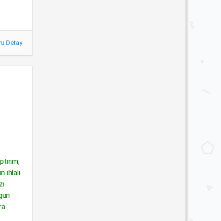
ru Detay
ptırım,
 ihlali
zı
ygun
ra