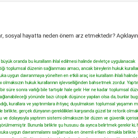
mlar, sosyal hayatta neden önem arz etmektedir? Açıklayın
ği, büyük oranda bu kuralların ihlal edilmesi halinde devletçe uygulanacak
tiği toplumsal düzenin sağlanması amacı, ancak bireylerin hukuk kuralla
kuka uygun davranmaya yönelten en etkili araç ise kuralların ihlali halinde
mı olmaksızın hukuk kurallarının işlevselliğinden bahsetmek zordur. Yaptı
bir süre sonra varlığı bile tartışılır hale gelir. Her ne kadar toplumsal düz
sağlanabileceği yönünde bazı ütopik düşünce yapıları olsa da; bunlar bu
madığı, kurallara ve yaptırımlara ihtiyaç duyulmaksın toplumsal yaşamın
e birlikte; gerçek dünyanın gereklilikleri karşısında güzel bir retorik olma
e dolayısıyla yaptırım sistemi olmaksızın bir düzen ve güvenlik içeris
örülmemiştir. Bununla birlikte şu hususu da ayrıca belirtmek gerekir ki;
 hukuka uygun davranmalarını sağlamada en önemli etken olmakla birlikte 