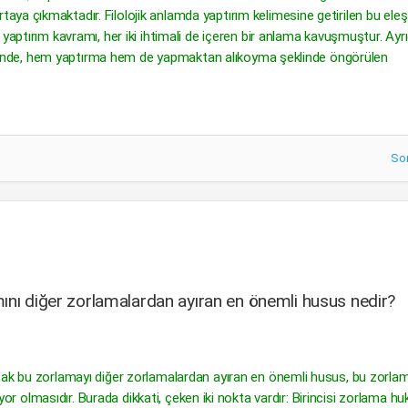
a çıkmaktadır. Filolojik anlamda yaptırım kelimesine getirilen bu eleşti
yaptırım kavramı, her iki ihtimali de içeren bir anlama kavuşmuştur. Ayr
i halinde, hem yaptırma hem de yapmaktan alıkoyma şeklinde öngörülen
So
mını diğer zorlamalardan ayıran en önemli husus nedir?
cak bu zorlamayı diğer zorlamalardan ayıran en önemli husus, bu zorla
lıyor olmasıdır. Burada dikkati, çeken iki nokta vardır: Birincisi zorlama hu