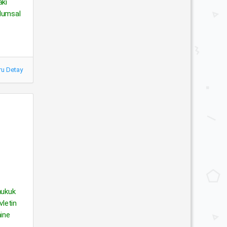
aki
plumsal
ru Detay
hukuk
vletin
mine