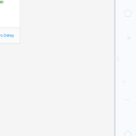
ın
ru Detay