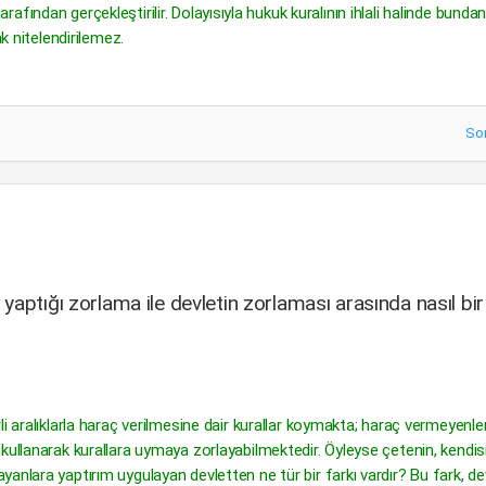
 tarafından gerçekleştirilir. Dolayısıyla hukuk kuralının ihlali halinde bunda
ak nitelendirilemez.
So
aptığı zorlama ile devletin zorlaması arasında nasıl bir
 aralıklarla haraç verilmesine dair kurallar koymakta; haraç vermeyenleri
kullanarak kurallara uymaya zorlayabilmektedir. Öyleyse çetenin, kendis
anlara yaptırım uygulayan devletten ne tür bir farkı vardır? Bu fark, de