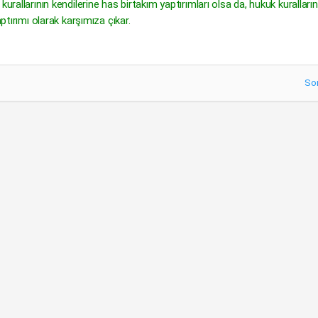
urallarının kendilerine has birtakım yaptırımları olsa da, hukuk kuralların
ptırımı olarak karşımıza çıkar.
So