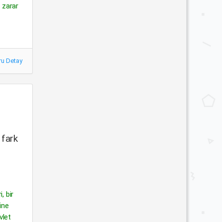
n zarar
ru Detay
 fark
, bir
ine
vlet