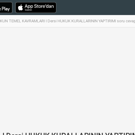
UN TEMEL KAVRAMLARI I Dersi HUKUK KURALLARININ YAPTIRIMI soru cevap