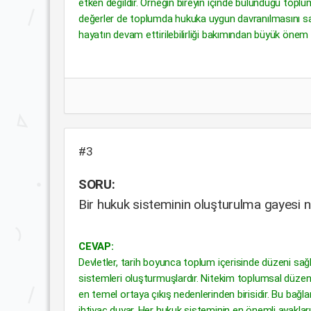
etken değildir. Örneğin bireyin içinde bulunduğu toplu
değerler de toplumda hukuka uygun davranılmasını sa
hayatın devam ettirilebilirliği bakımından büyük önem
#3
SORU:
Bir hukuk sisteminin oluşturulma gayesi n
CEVAP:
Devletler, tarih boyunca toplum içerisinde düzeni sağ
sistemleri oluşturmuşlardır. Nitekim toplumsal düzen
en temel ortaya çıkış nedenlerinden birisidir. Bu bağl
ihtiyaç duyar. Her hukuk sisteminin en önemli ayakların