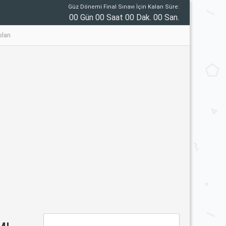
Güz Dönemi Final Sınavı İçin Kalan Süre:
00 Gün 00 Saat 00 Dak. 00 San.
ları