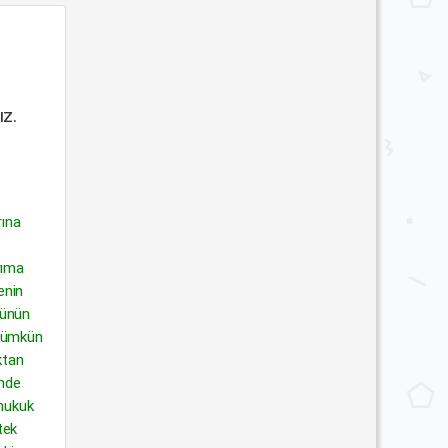
ız.
rına
rıma
enin
günün
 mümkün
ktan
inde
 hukuk
tek