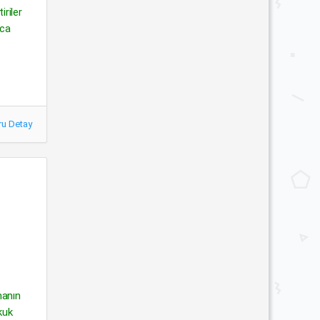
riler
ıca
ru Detay
manın
kuk