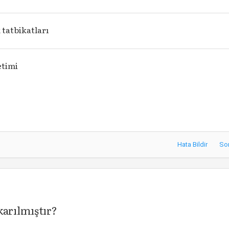
 tatbikatları
etimi
Hata Bildir
So
karılmıştır?