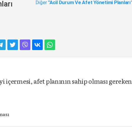
Diğer
"Acil Durum Ve Afet Yönetimi Planları
ları
iyi içermesi, afet planının sahip olması gereke
ması