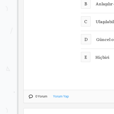
B
Anlaşılır
C
Ulaşılabi
D
Güncel o
E
Hiçbiri
0 Yorum
Yorum Yap