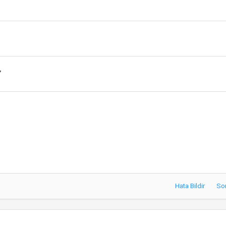
6
7
Hata Bildir
So