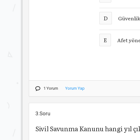
D
Güvenlik
E
Afet yön
1 Yorum
Yorum Yap
3.Soru
Sivil Savunma Kanunu
hangi yıl çı