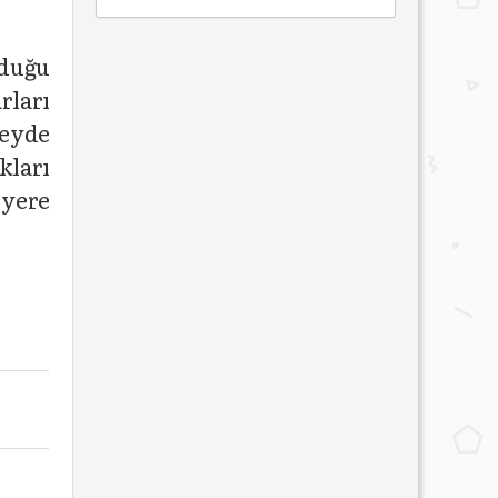
nduğu
rları
zeyde
kları
 yere