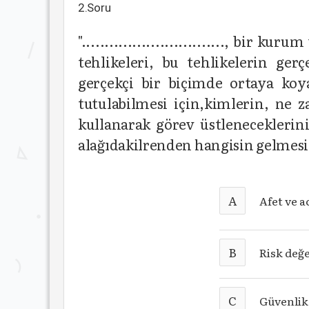
2.Soru
"..............................., bir
tehlikeleri, bu tehlikelerin ger
gerçekçi bir biçimde ortaya ko
tutulabilmesi için,kimlerin, ne 
kullanarak görev üstleneceklerini
alağıdakilrenden hangisin gelmesi
A
Afet ve a
B
Risk değ
C
Güvenlik