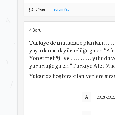
0 Yorum
Yorum Yap
4.Soru
Türkiye’de müdahale planları ......
yayınlanarak yürürlüğe giren “Af
Yönetmeliği” ve .............yılında
yürürlüğe giren “Türkiye Afet Müd
Yukarıda boş bırakılan yerlere sıra
A
2013-201