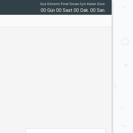
Güz Dönemi Final Sınavı İçin Kalan Süre:
00 Gün 00 Saat 00 Dak. 00 San.