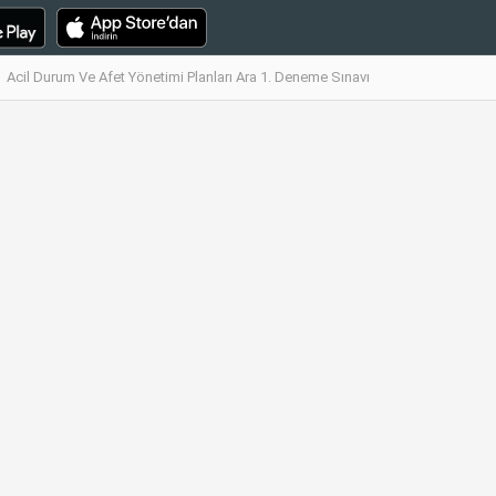
Acil Durum Ve Afet Yönetimi Planları Ara 1. Deneme Sınavı