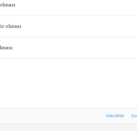
 olması
lir olması
lması
Hata Bildir
So