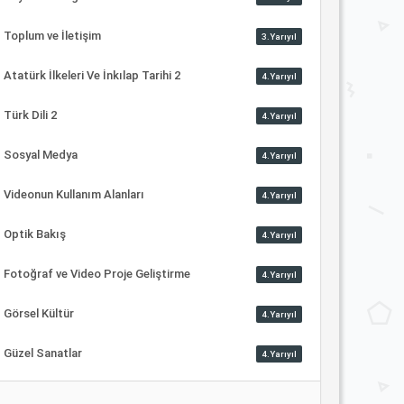
Toplum ve İletişim
3.Yarıyıl
Atatürk İlkeleri Ve İnkılap Tarihi 2
4.Yarıyıl
Türk Dili 2
4.Yarıyıl
Sosyal Medya
4.Yarıyıl
Videonun Kullanım Alanları
4.Yarıyıl
Optik Bakış
4.Yarıyıl
Fotoğraf ve Video Proje Geliştirme
4.Yarıyıl
Görsel Kültür
4.Yarıyıl
Güzel Sanatlar
4.Yarıyıl
...