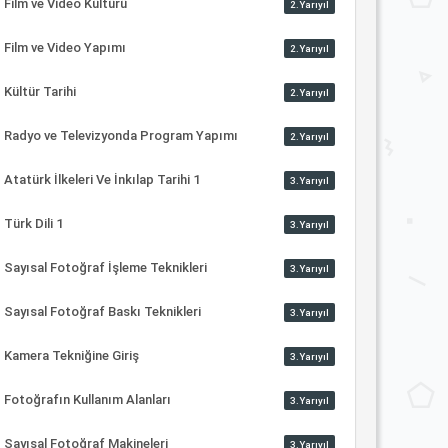
Film ve Video Kültürü
2.Yarıyıl
Film ve Video Yapımı
2.Yarıyıl
Kültür Tarihi
2.Yarıyıl
Radyo ve Televizyonda Program Yapımı
2.Yarıyıl
Atatürk İlkeleri Ve İnkılap Tarihi 1
3.Yarıyıl
Türk Dili 1
3.Yarıyıl
Sayısal Fotoğraf İşleme Teknikleri
3.Yarıyıl
Sayısal Fotoğraf Baskı Teknikleri
3.Yarıyıl
Kamera Tekniğine Giriş
3.Yarıyıl
Fotoğrafın Kullanım Alanları
3.Yarıyıl
Sayısal Fotoğraf Makineleri
3.Yarıyıl