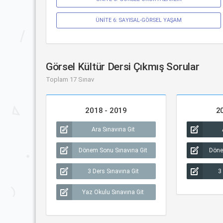
ÜNİTE 6: SAYISAL-GÖRSEL YAŞAM
Görsel Kültür Dersi Çıkmış Sorular
Toplam 17 Sınav
2018 - 2019
2
Ara Sınavına Git
Dönem Sonu Sınavına Git
Döne
3 Ders Sınavına Git
3
Yaz Okulu Sınavına Git