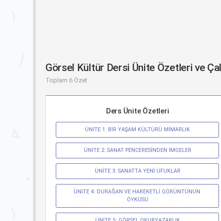
Görsel Kültür Dersi Ünite Özetleri ve Ç
Toplam 6 Özet
Ders Ünite Özetleri
ÜNİTE 1: BİR YAŞAM KÜLTÜRÜ MİMARLIK
ÜNİTE 2: SANAT PENCERESİNDEN İMGELER
ÜNİTE 3: SANATTA YENİ UFUKLAR
ÜNİTE 4: DURAĞAN VE HAREKETLİ GÖRÜNTÜNÜN 
ÖYKÜSÜ
ÜNİTE 5: GÖRSEL OKURYAZARLIK