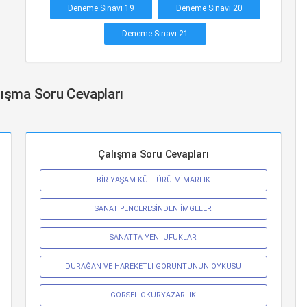
Deneme Sınavı 19
Deneme Sınavı 20
Deneme Sınavı 21
alışma Soru Cevapları
Çalışma Soru Cevapları
BİR YAŞAM KÜLTÜRÜ MİMARLIK
SANAT PENCERESİNDEN İMGELER
SANATTA YENİ UFUKLAR
DURAĞAN VE HAREKETLİ GÖRÜNTÜNÜN ÖYKÜSÜ
GÖRSEL OKURYAZARLIK