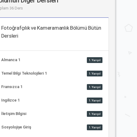
ölümün Diğer Dersleri
plam 36 Ders
Fotoğrafçılık ve Kameramanlık Bölümü Bütün
Dersleri
Almanca 1
1.Yarıyıl
Temel Bilgi Teknolojileri 1
1.Yarıyıl
Fransızca 1
1.Yarıyıl
Ingilizce 1
1.Yarıyıl
İletişim Bilgisi
1.Yarıyıl
Sosyolojiye Giriş
1.Yarıyıl