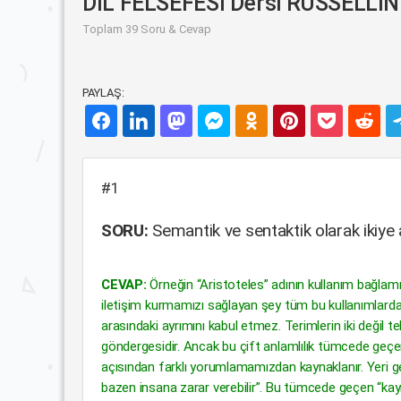
DİL FELSEFESİ Dersi RUSSELL'I
Toplam 39 Soru & Cevap
PAYLAŞ:
#1
SORU:
Semantik ve sentaktik olarak ikiye 
CEVAP:
Örneğin “Aristoteles” adının kullanım bağlamına
iletişim kurmamızı sağlayan şey tüm bu kullanımlarda
arasındaki ayrımını kabul etmez. Terimlerin iki değil t
göndergesidir. Ancak bu çift anlamlılık tümcede geçe
açısından farklı yorumlamamızdan kaynaklanır. Yeri 
bazen insana zarar verebilir”. Bu tümcede geçen “kay