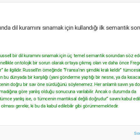
da dil kuramını sınamak için kullandığı ilk semantik so
ussell bir dil kuramını sınamak için üç temel semantik sorundan söz ede
genellikle ontolojik bir sorun olarak ortaya çıkmış olan ve daha önce Freg
le ilgilidir. Russell’ın örneğinde “Fransa’nın şimdiki kralı keldir” tümcesi
n bu dünyada bir karşılığı (yani gönderme yaptığı bir nesne, ya da kısac
cenin doğru bir sav öne sürdüğünü söylenemez. Her anlamlı savın ya do
lmadığına göre yanlış olduğu sonucuna varılabilir. Ancak o durumda da
 tümce yanlış ise, o tümcenin mantıksal değili doğrudur” savını kabul edil
 olması gerekir, ki bu da kabul edilebilir gibi görünmemektedir.
So