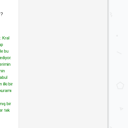
r?
. Kral
up
de bu
ediyor.
erimin
nin
kabul
ilki bir
 kuramı
ış bir
er tek