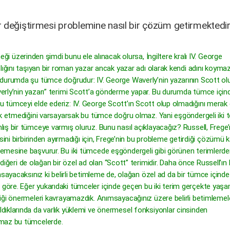
r değiştirmesi problemine nasıl bir çözüm getirmektedi
eği üzerinden şimdi bunu ele alınacak olursa, İngiltere kralı IV. George
lığını taşıyan bir roman yazar ancak yazar adı olarak kendi adını koymaz
 durumda şu tümce doğrudur: IV. George Waverly’nin yazarının Scott ol
erly’nin yazarı” terimi Scott’a gönderme yapar. Bu durumda tümce için
tümceyi elde ederiz: IV. George Scott’ın Scott olup olmadığını merak 
ak etmediğini varsayarsak bu tümce doğru olmaz. Yani eşgöndergeli iki t
ış bir tümceye varmış oluruz. Bunu nasıl açıklayacağız? Russell, Frege’
sini birbirinden ayırmadığı için, Frege’nin bu probleme getirdiği çözümü 
mesine başvurur. Bu iki tümcede eşgöndergeli gibi görünen terimlerden 
, diğeri de olağan bir özel ad olan “Scott” terimidir. Daha önce Russell’ın
sayacaksınız ki belirli betimleme de, olağan özel ad da bir tümce içinde
öre. Eğer yukarıdaki tümceler içinde geçen bu iki terim gerçekte yaşam
iği önermeleri kavrayamazdık. Anımsayacağınız üzere belirli betimlemel
ıklarında da varlık yüklemi ve önermesel fonksiyonlar cinsinden
lmaz bu tümcelerde.