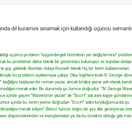
nda dil kuramını sınamak için kullandığı üçüncü semanti
ldığı üçüncü problem “eşgöndergeli terimlerin yer değiştirmesi” problem
olarak bu problemin daha teknik bir görüntüsü bulunuyor ve bundan dolay
 güç gelebilir. Bundan dolayı Russell teknik hiç bir terim kullanmadan
dımıyla bu problemi açıklamaya çalışır. Olay İngiltere kralı IV. George dö
 bağlığını taşlayan bir roman yazar, ancak kitaba yazar adı olarak kendi
zmadığını merak eder. Bu durumda şu tümce doğrudur: “IV. George Waver
ce içinde geçen “Waverly’nin yazarı” ile “Scott” adı aynı kişiye gönderm
a tümce içinde bu terim yerine doğrudan “Scott” adını koyduğumuzda şu
lmadığını merak ediyor.” Birinci tümce doğru bir şey dile getiriyorsa öne
sanların düşüncelerinden ve inançlarından ya da bu örnekte olduğu gibi me