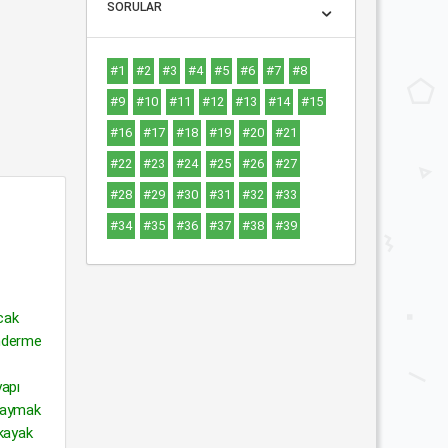
:
SORULAR
#1
#2
#3
#4
#5
#6
#7
#8
#9
#10
#11
#12
#13
#14
#15
#16
#17
#18
#19
#20
#21
#22
#23
#24
#25
#26
#27
#28
#29
#30
#31
#32
#33
#34
#35
#36
#37
#38
#39
ncak
önderme
yapı
“Kaymak
 kayak