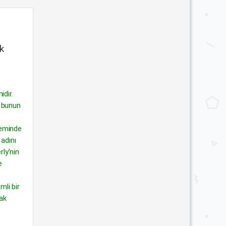
k
idir.
ı bunun
neminde
 adını
ly’nin
e
mli bir
rak