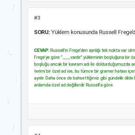
#3
SORU:
Yüklem konusunda Russell Frege’de
CEVAP:
Russell’ın Frege’den ayrılığı tek nokta var olma
Frege’ye göre “___vardır” yükleminin boşluğuna bir ö
boşluğu ancak bir kavram adı ile doldurduğumuzda anl
terimi bir özel ad ise, bu tümce bir gramer hatası içe
ayrılır. Daha önce de bahsettiğimiz gibi gündelik dilde
anlamda özel ad değillerdir Russell’a göre.