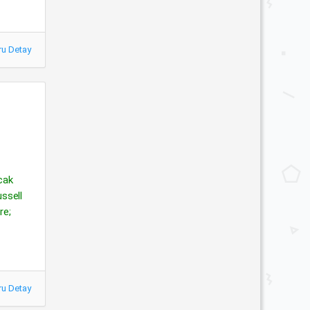
ru Detay
ncak
ussell
re;
ru Detay