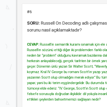
#6
SORU:
Russell On Decoding adlı çalışması
sorunu nasıl açıklamaktadır?
CEVAP:
Russell’ın semantik kuramı sınamak için ele a
Russell’ın sözünü ettiği diğer iki problemden farklı 
neden bir “problem” olduğunu kavramak bazılarına daha
herkesin anlayabileceği, gerçek tarihten bir örnek yar
geçer. Dönemin ünlü yazarı Sir Walter Scott, “Waverly”
koymaz. Kral IV. George bu romanı Scott’ın yazıp ya
yazarının Scott olup olmadığını merak ediyor.” Bu tüm
yapar; yani bu iki terim eşgöndergelidir. Bu durumd
tümceyi elde ederiz: “IV. George, Scott’ın Scott olup o
felsefe sorusuyla doğrudan ilişkilidir: dil yoluyla in
ettikleri şeylerden bahsetmemizi sağlayan nedir?