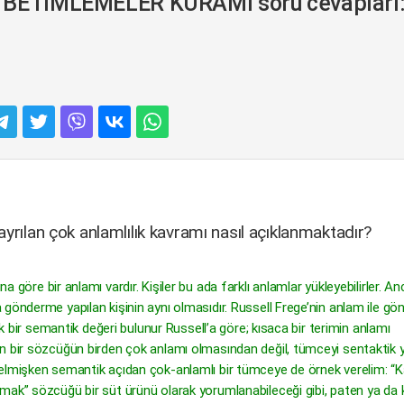
N BETİMLEMELER KURAMI soru cevapları
ayrılan çok anlamlılık kavramı nasıl açıklanmaktadır?
 göre bir anlamı vardır. Kişiler bu ada farklı anlamlar yükleyebilirler. A
 gönderme yapılan kişinin aynı olmasıdır. Russell Frege’nin anlam ile g
ek bir semantik değeri bulunur Russell’a göre; kısaca bir terimin anlamı
n bir sözcüğün birden çok anlamı olmasından değil, tümceyi sentaktik 
gelmişken semantik açıdan çok-anlamlı bir tümceye de örnek verelim: 
mak” sözcüğü bir süt ürünü olarak yorumlanabileceği gibi, paten ya da