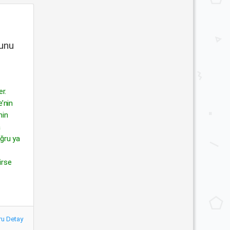
runu
r.
e’nin
nin
a
ğru ya
irse
ru Detay