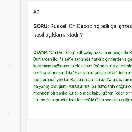
#2
SORU:
Russell On Decoding adlı çalışmasın
nasıl açıklamaktadır?
CEVAP:
“On Denoting” adlı çalışmasının en başında R
Bunlardan ilki, felsefe tarihinde farklı biçimlerde ve 
kuramının bağlamında ele alınan “gönderimsiz terimler” i
öznesi konumundaki “Fransa’nın şimdiki kralı” terimini
göndergesi) yoktur. Bu durumda, Russell’a göre, tüm
da yanlış olduğunu varsayılırsa, bu tümcenin doğru o
mantığın bir başka kuralı olarak kabul gören “eğer bir
“Fransa’nın şimdiki kralı kel değildir” tümcesinin doğru