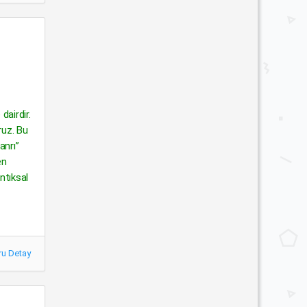
dairdir.
ruz. Bu
anrı”
en
ntıksal
ru Detay