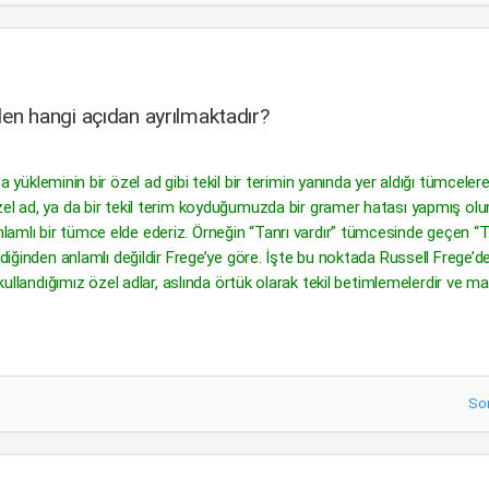
n hangi açıdan ayrılmaktadır?
 yükleminin bir özel ad gibi tekil bir terimin yanında yer aldığı tümcelere 
zel ad, ya da bir tekil terim koyduğumuzda bir gramer hatası yapmış olu
amlı bir tümce elde ederiz. Örneğin “Tanrı vardır” tümcesinde geçen “T
rdiğinden anlamlı değildir Frege’ye göre. İşte bu noktada Russell Frege’d
 kullandığımız özel adlar, aslında örtük olarak tekil betimlemelerdir ve ma
So