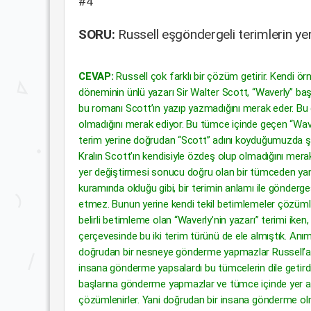
#4
SORU:
Russell eşgöndergeli terimlerin ye
CEVAP:
Russell çok farklı bir çözüm getirir. Kendi örn
döneminin ünlü yazarı Sir Walter Scott, “Waverly” baş
bu romanı Scott’ın yazıp yazmadığını merak eder. Bu
olmadığını merak ediyor. Bu tümce içinde geçen “Wav
terim yerine doğrudan “Scott” adını koyduğumuzda şu 
Kralın Scott’ın kendisiyle özdeş olup olmadığını mer
yer değiştirmesi sonucu doğru olan bir tümceden yanl
kuramında olduğu gibi, bir terimin anlamı ile gönderge
etmez. Bunun yerine kendi tekil betimlemeler çözümle
belirli betimleme olan “Waverly’nin yazarı” terimi iken
çerçevesinde bu iki terim türünü de ele almıştık. Anım
doğrudan bir nesneye gönderme yapmazlar Russell’a g
insana gönderme yapsalardı bu tümcelerin dile getird
başlarına gönderme yapmazlar ve tümce içinde yer ald
çözümlenirler. Yani doğrudan bir insana gönderme o