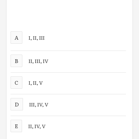
A
I, II, III
B
II, III, IV
C
I, II, V
D
III, IV, V
E
II, IV, V