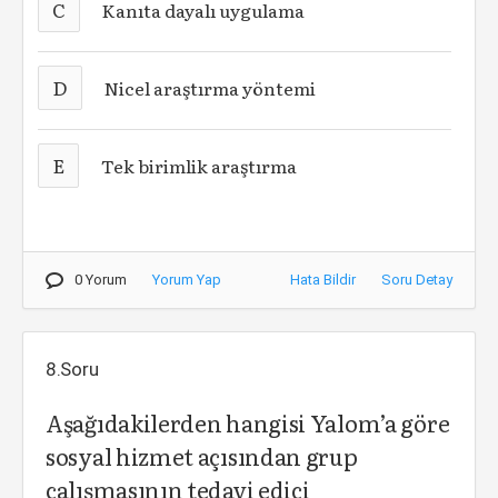
C
Kanıta dayalı uygulama
D
Nicel araştırma yöntemi
E
Tek birimlik araştırma
0 Yorum
Yorum Yap
Hata Bildir
Soru Detay
8.Soru
Aşağıdakilerden hangisi Yalom’a göre
sosyal hizmet açısından grup
çalışmasının tedavi edici