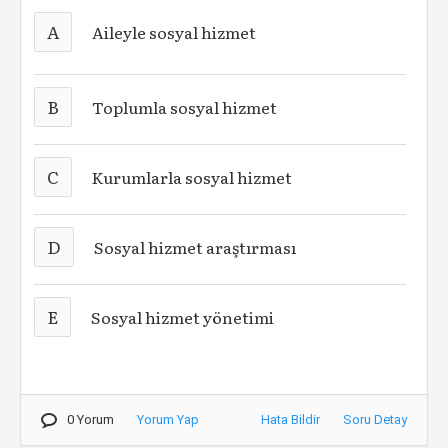
A
Aileyle sosyal hizmet
B
Toplumla sosyal hizmet
C
Kurumlarla sosyal hizmet
D
Sosyal hizmet araştırması
E
Sosyal hizmet yönetimi
0 Yorum
Yorum Yap
Hata Bildir
Soru Detay