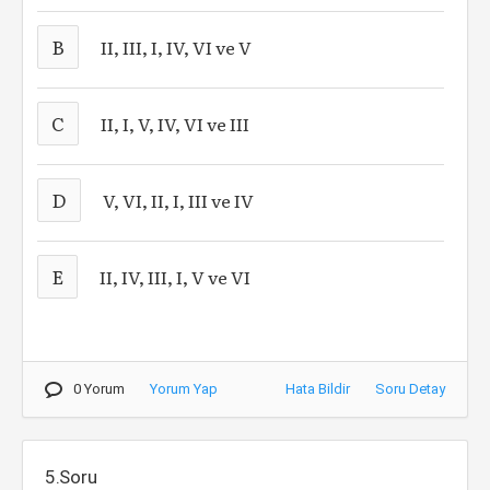
B
II, III, I, IV, VI ve V
C
II, I, V, IV, VI ve III
D
V, VI, II, I, III ve IV
E
II, IV, III, I, V ve VI
0 Yorum
Yorum Yap
Hata Bildir
Soru Detay
5.Soru