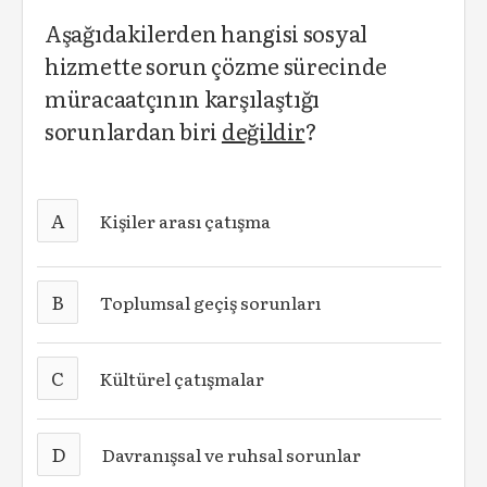
Aşağıdakilerden hangisi sosyal
hizmette sorun çözme sürecinde
müracaatçının karşılaştığı
sorunlardan biri
değildir
?
A
Kişiler arası çatışma
B
Toplumsal geçiş sorunları
C
Kültürel çatışmalar
D
Davranışsal ve ruhsal sorunlar