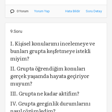
0 Yorum
Yorum Yap
Hata Bildir
Soru Detay
9.Soru
I. Kişisel konularımı incelemeye ve
bunları grupta keşfetmeye istekli
miyim?
II. Grupta öğrendiğim konuları
gerçek yaşamda hayata geçiriyor
muyum?
III. Grupta ne kadar aktifim?
IV. Grupta gerginlik durumlarını
nasıl çözümledim?