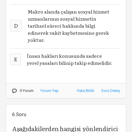
Makro alanda çalışan sosyal hizmet
uzmanlarının sosyal hizmetin
D
tarihsel süreci hakkında bilgi
edinerek vakit kaybetmesine gerek
yoktur.
İnsan hakları konusunda sadece
E
yerel yasaları bilinip takip edimelidir.
0 Yorum
Yorum Yap
Hata Bildir
Soru Detay
6.Soru
Aşağıdakilerden hangisi yönlendirici