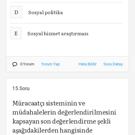
D
Sosyal politika
E
Sosyal hizmet araştırması
0 Yorum
Yorum Yap
Hata Bildir
Soru Detay
15.Soru
Müracaatçı sisteminin ve
müdahalelerin değerlendirilmesini
kapsayan son değerlendirme şekli
aşağıdakilerden hangisinde