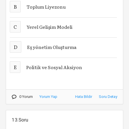
B
Toplum Liyezonu
C
Yerel Gelişim Modeli
D
Eş yönetim Oluşturma
E
Politik ve Sosyal Aksiyon
0 Yorum
Yorum Yap
Hata Bildir
Soru Detay
13.Soru