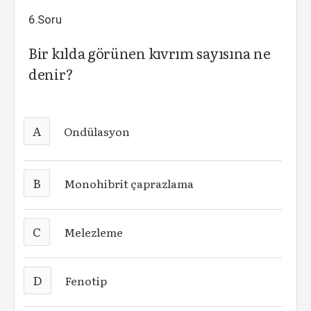
6.Soru
Bir kılda görünen kıvrım sayısına ne
denir?
A
Ondülasyon
B
Monohibrit çaprazlama
C
Melezleme
D
Fenotip