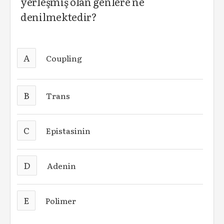
yerleşmiş olan genlere ne
denilmektedir?
A
Coupling
B
Trans
C
Epistasinin
D
Adenin
E
Polimer