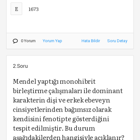
E
1673
0 Yorum
Yorum Yap
Hata Bildir
Soru Detay
2.Soru
Mendel yaptığı monohibrit
birleştirme çalışmaları ile dominant
karakterin dişi ve erkek ebeveyn
cinsiyetlerinden bağımsız olarak
kendisini fenotipte gösterdiğini
tespit edilmiştir. Bu durum
aşağıdakilerden hangisiyle açıklanır?