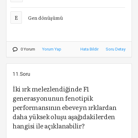
E
Gen dönüşümü
0 Yorum
Yorum Yap
Hata Bildir
Soru Detay
11.Soru
İki ırk melezlendiğinde F1
generasyonunun fenotipik
performansının ebeveyn ırklardan
daha yüksek oluşu aşağıdakilerden
hangisi ile açıklanabilir?