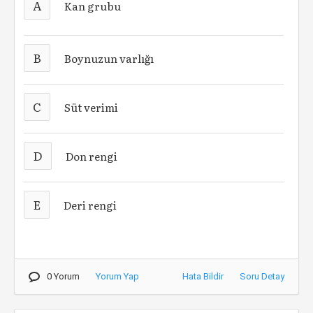
A
Kan grubu
B
Boynuzun varlığı
C
Süt verimi
D
Don rengi
E
Deri rengi
0 Yorum
Yorum Yap
Hata Bildir
Soru Detay