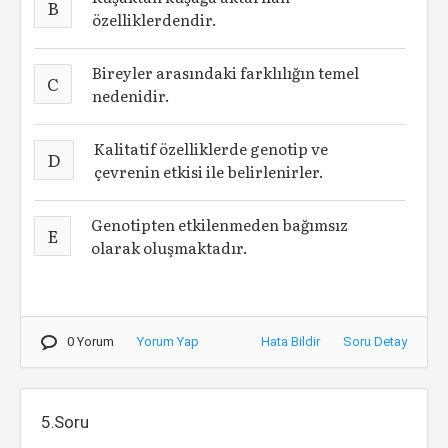
B
özelliklerdendir.
Bireyler arasındaki farklılığın temel
C
nedenidir.
Kalitatif özelliklerde genotip ve
D
çevrenin etkisi ile belirlenirler.
Genotipten etkilenmeden bağımsız
E
olarak oluşmaktadır.
0 Yorum
Yorum Yap
Hata Bildir
Soru Detay
5.Soru