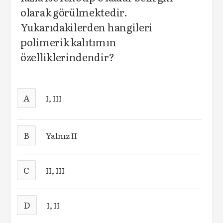
olarak görülmektedir.
Yukarıdakilerden hangileri
polimerik kalıtımın
özelliklerindendir?
A
I, III
B
Yalnız II
C
II, III
D
I, II