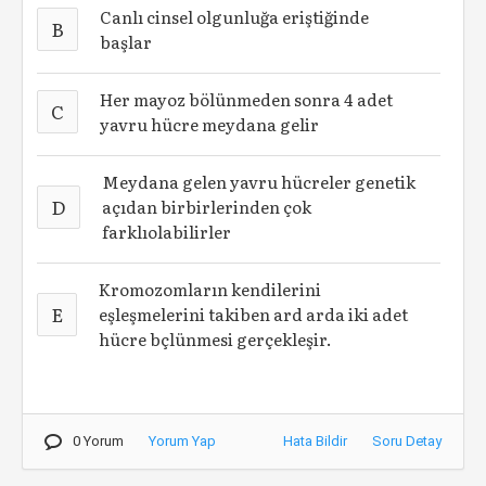
Canlı cinsel olgunluğa eriştiğinde
B
başlar
Her mayoz bölünmeden sonra 4 adet
C
yavru hücre meydana gelir
Meydana gelen yavru hücreler genetik
D
açıdan birbirlerinden çok
farklıolabilirler
Kromozomların kendilerini
E
eşleşmelerini takiben ard arda iki adet
hücre bçlünmesi gerçekleşir.
0 Yorum
Yorum Yap
Hata Bildir
Soru Detay