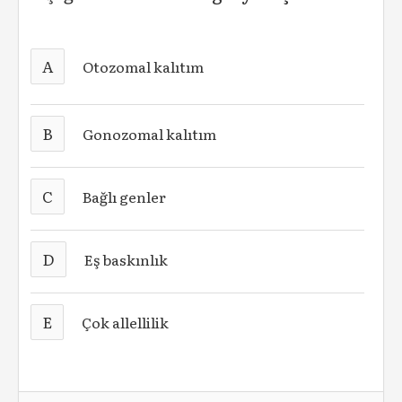
A
Otozomal kalıtım
B
Gonozomal kalıtım
C
Bağlı genler
D
Eş baskınlık
E
Çok allellilik