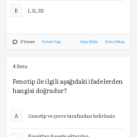
E
I, II, III
0 Yorum
Yorum Yap
Hata Bildir
Soru Detay
4.Soru
Fenotip ile ilgili aşağıdaki ifadelerden
hangisi doğrudur?
A
Genotip ve çevre tarafından belirlenir.
Kuşaktan kuşağa aktarılan