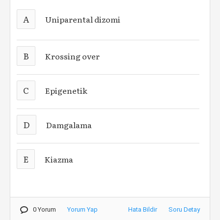
A
Uniparental dizomi
B
Krossing over
C
Epigenetik
D
Damgalama
E
Kiazma
0 Yorum
Yorum Yap
Hata Bildir
Soru Detay