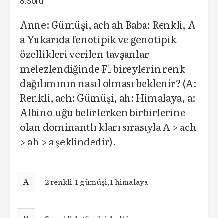
8.Soru
Anne: Gümüşi, ach ah Baba: Renkli, A
a Yukarıda fenotipik ve genotipik
özellikleri verilen tavşanlar
melezlendiğinde F1 bireylerin renk
dağılımının nasıl olması beklenir? (A:
Renkli, ach: Gümüşi, ah: Himalaya, a:
Albinoluğu belirlerken birbirlerine
olan dominantlı kları sırasıyla A > ach
> ah > a şeklindedir).
A
2 renkli, 1 gümüşi, 1 himalaya
B