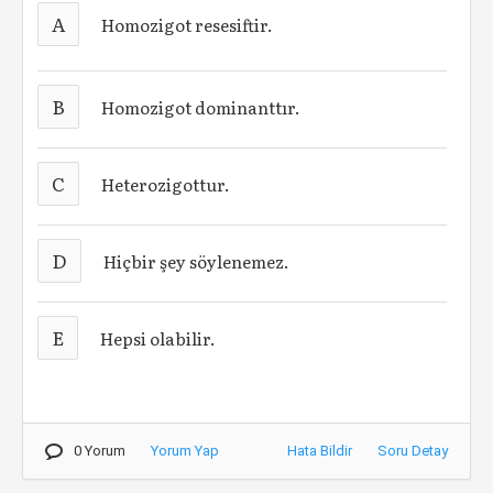
A
Homozigot resesiftir.
B
Homozigot dominanttır.
C
Heterozigottur.
D
Hiçbir şey söylenemez.
E
Hepsi olabilir.
0 Yorum
Yorum Yap
Hata Bildir
Soru Detay