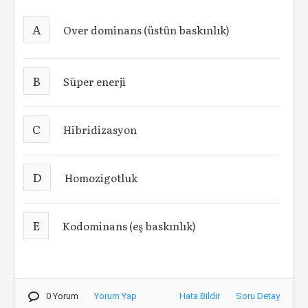
A
Over dominans (üstün baskınlık)
B
Süper enerji
C
Hibridizasyon
D
Homozigotluk
E
Kodominans (eş baskınlık)
0 Yorum
Yorum Yap
Hata Bildir
Soru Detay