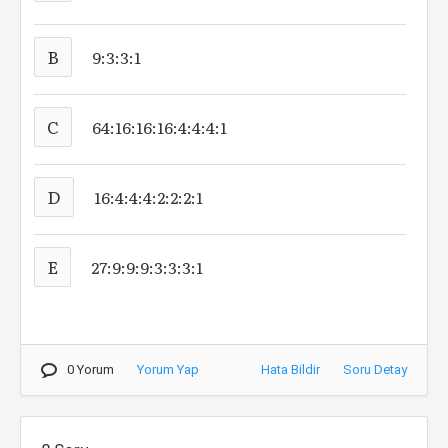
B
9:3:3:1
C
64:16:16:16:4:4:4:1
D
16:4:4:4:2:2:2:1
E
27:9:9:9:3:3:3:1
0 Yorum
Yorum Yap
Hata Bildir
Soru Detay