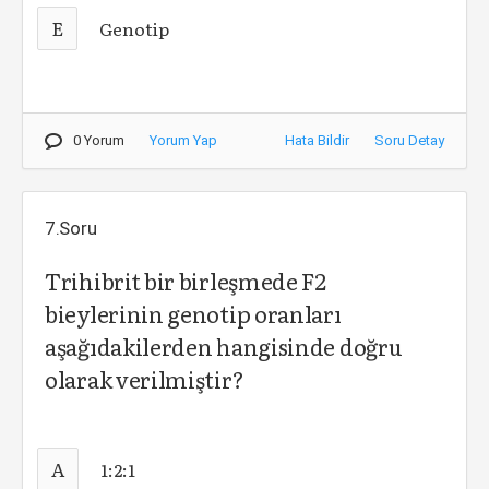
E
Genotip
0 Yorum
Yorum Yap
Hata Bildir
Soru Detay
7.Soru
Trihibrit bir birleşmede F2
bieylerinin genotip oranları
aşağıdakilerden hangisinde doğru
olarak verilmiştir?
A
1:2:1