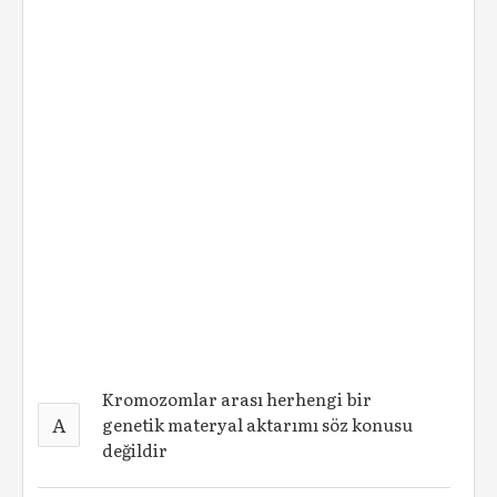
Kromozomlar arası herhengi bir
A
genetik materyal aktarımı söz konusu
değildir